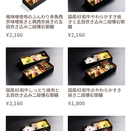
極味噌使用のふんわり赤魚西
国産A5和牛やわらかすき焼
京味噌焼きと鶏西京焼きの五
きと五目炊き込み二段懐石御
目炊き込み二段懐石御膳
膳
¥2,160
¥2,160
国産A5和牛しっとり焼肉と
国産A5和牛のやわらかすき
五目炊き込み二段懐石御膳
焼き二段懐石御膳
¥2,160
¥1,800