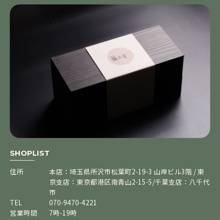
SHOPLIST
住所
本店：埼玉県所沢市松葉町2-19-3 山岸ビル3階 / 東
京支店：東京都港区南青山2-15-5/千葉支店：八千代
市
TEL
070-9470-4221
営業時間
7時-19時