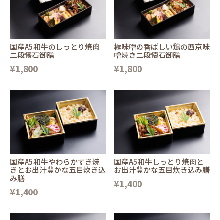
国産A5和牛のしっとり焼肉
極味噌の香ばしい鶏の西京味
二段懐石御膳
噌焼き二段懐石御膳
¥1,800
¥1,800
国産A5和牛やわらかすき焼
国産A5和牛しっとり焼肉と
きとお出汁豊かな五目炊き込
お出汁豊かな五目炊き込み膳
み膳
¥1,400
¥1,400