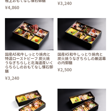
極上おもてなし懐石御膳
¥3,240
¥4,860
国産A5和牛しっとり焼肉と
国産A5和牛しっとり焼肉と
特選ローストビーフ 炭火焼
炭火焼うなぎちらしの厳選幕
うなぎちらしと北海道産いく
の内御膳
らちらしのおもてなし懐石御
¥2,500
膳
¥3,240