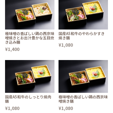
極味噌の香ばしい鶏の西京味
国産A5和牛のやわらかすき
噌焼きとお出汁豊かな五目炊
焼き膳
き込み膳
¥1,080
¥1,400
国産A5和牛のしっとり焼肉
極味噌の香ばしい鶏の西京味
膳
噌焼き膳
¥1,080
¥1,080