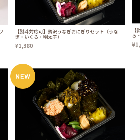
【
【熨斗対応可】贅沢うなぎおにぎりセット（うな
ツ
ら
ぎ・いくら・明太子）
¥1
¥1,380