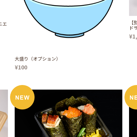
【
ニエ
ド
¥1
大盛り（オプション）
¥100