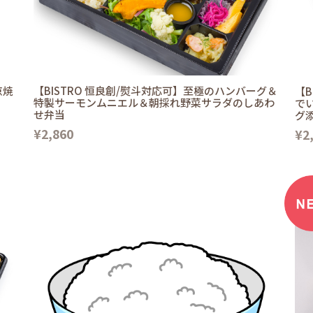
京焼
【BISTRO 恒良創/熨斗対応可】至極のハンバーグ＆
【B
特製サーモンムニエル＆朝採れ野菜サラダのしあわ
で
せ弁当
グ
¥2,860
¥2