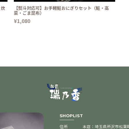
・炊
【熨斗対応可】お手軽鮭おにぎりセット（鮭・高
菜・ごま昆布）
¥1,080
SHOPLIST
住所
本店：埼玉県所沢市松葉町