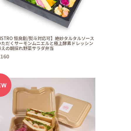
ISTRO 恒良創/熨斗対応可】絶妙タルタルソース
いただくサーモンムニエルと極上酵素ドレッシン
添えの朝採れ野菜サラダ弁当
,160