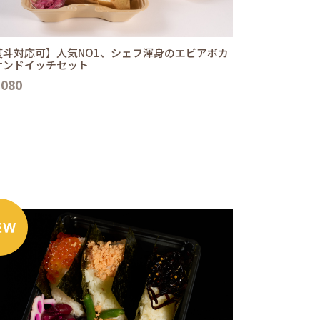
熨斗対応可】人気NO1、シェフ渾身のエビアボカ
サンドイッチセット
,080