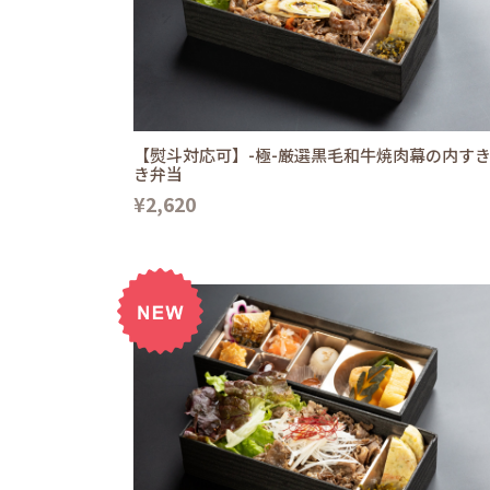
【熨斗対応可】-極-厳選黒毛和牛焼肉幕の内す
き弁当
¥2,620