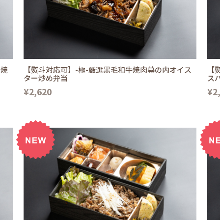
き焼
【熨斗対応可】-極-厳選黒毛和牛焼肉幕の内オイス
【
ター炒め弁当
ス
¥2,620
¥2