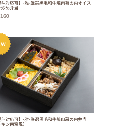
熨斗対応可】-雅-厳選黒毛和牛焼肉幕の内オイス
ー炒め弁当
,160
熨斗対応可】-雅-厳選黒毛和牛焼肉幕の内弁当
チキン南蛮風）