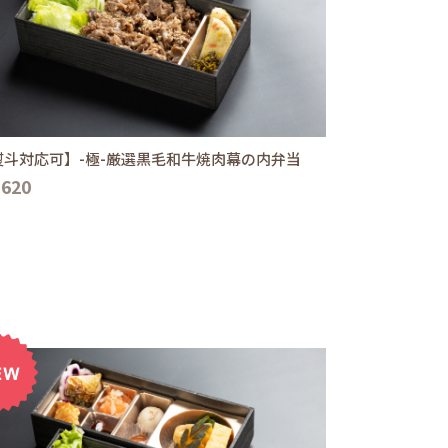
熨斗対応可】-極-厳選黒毛和牛焼肉幕の内弁当
,620