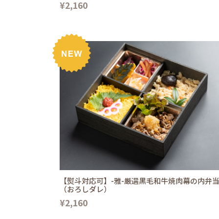
¥2,160
【熨斗対応可】-雅-厳選黒毛和牛焼肉幕の内弁
（おろしダレ）
¥2,160