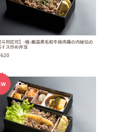
熨斗対応可】-極-厳選黒毛和牛焼肉幕の内秘伝の
パイス炒め弁当
,620