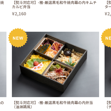
き焼
【熨斗対応可】-雅-厳選黒毛和牛焼肉幕の内キムチ
【
カルビ弁当
タ
¥2,160
¥2
伝の
【熨斗対応可】-雅-厳選黒毛和牛焼肉幕の内弁当
【
（油淋鶏風）
（