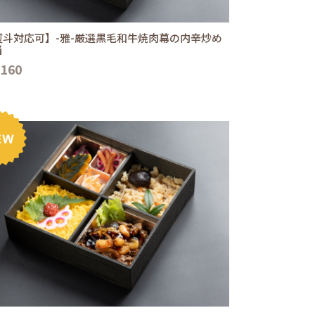
熨斗対応可】-雅-厳選黒毛和牛焼肉幕の内辛炒め
当
,160