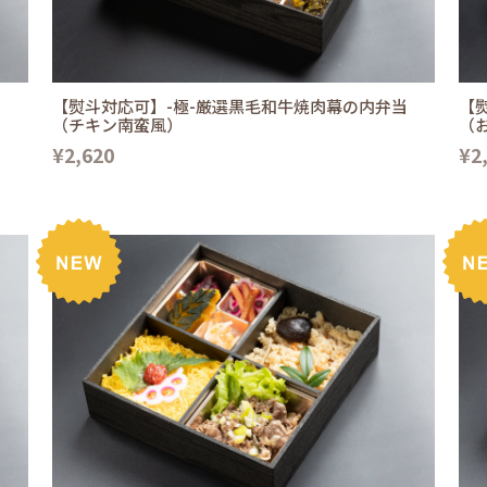
当
【熨斗対応可】-極-厳選黒毛和牛焼肉幕の内弁当
【
（チキン南蛮風）
（
¥2,620
¥2