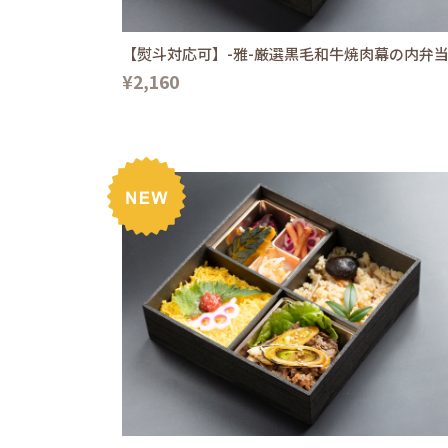
【熨斗対応可】-雅-厳選黒毛和牛焼肉幕の内弁
¥2,160