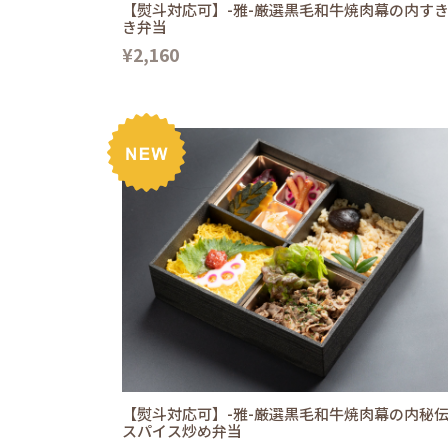
【熨斗対応可】-雅-厳選黒毛和牛焼肉幕の内す
き弁当
¥2,160
【熨斗対応可】-雅-厳選黒毛和牛焼肉幕の内秘
スパイス炒め弁当