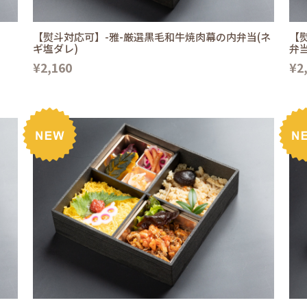
当
【熨斗対応可】-雅-厳選黒毛和牛焼肉幕の内弁当(ネ
【
ギ塩ダレ)
弁
¥2,160
¥2