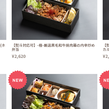
(ネ
【熨斗対応可】-極-厳選黒毛和牛焼肉幕の内辛炒め
【
弁当
カ
¥2,620
¥2