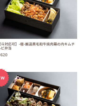
熨斗対応可】-極-厳選黒毛和牛焼肉幕の内キムチ
ルビ弁当
,620