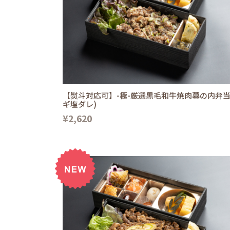
【熨斗対応可】-極-厳選黒毛和牛焼肉幕の内弁当
ギ塩ダレ)
¥2,620