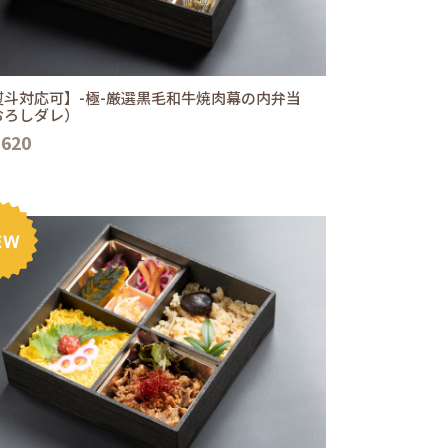
熨斗対応可】-極-厳選黒毛和牛焼肉幕の内弁当
おろしダレ）
,620