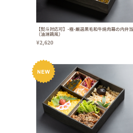
【熨斗対応可】-極-厳選黒毛和牛焼肉幕の内弁
（油淋鶏風）
¥2,620