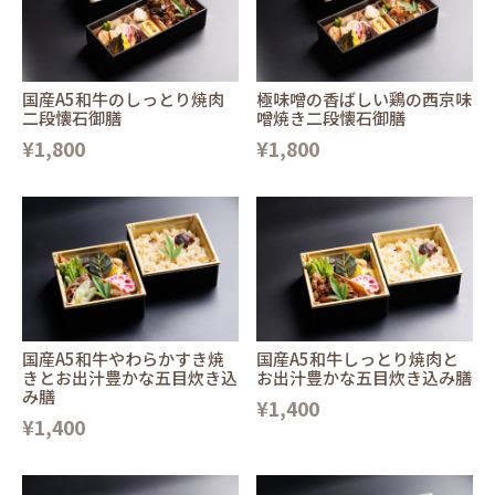
国産A5和牛のしっとり焼肉
極味噌の香ばしい鶏の西京味
二段懐石御膳
噌焼き二段懐石御膳
¥1,800
¥1,800
国産A5和牛やわらかすき焼
国産A5和牛しっとり焼肉と
きとお出汁豊かな五目炊き込
お出汁豊かな五目炊き込み膳
み膳
¥1,400
¥1,400