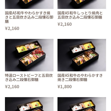
国産A5和牛やわらかすき焼
国産A5和牛しっとり焼肉と
きと五目炊き込み二段懐石御
五目炊き込み二段懐石御膳
膳
¥2,160
¥2,160
特選ローストビーフと五目炊
国産A5和牛のやわらかすき
き込み二段懐石御膳
焼き二段懐石御膳
¥2,160
¥1,800