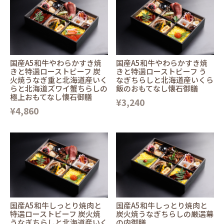
国産A5和牛やわらかすき焼
国産A5和牛やわらかすき焼
きと特選ローストビーフ 炭
きと特選ローストビーフ う
火焼うなぎ重と北海道産いく
なぎちらしと北海道産いくら
らと北海道ズワイ蟹ちらしの
飯のおもてなし懐石御膳
極上おもてなし懐石御膳
¥3,240
¥4,860
国産A5和牛しっとり焼肉と
国産A5和牛しっとり焼肉と
特選ローストビーフ 炭火焼
炭火焼うなぎちらしの厳選幕
うなぎちらしと北海道産いく
の内御膳