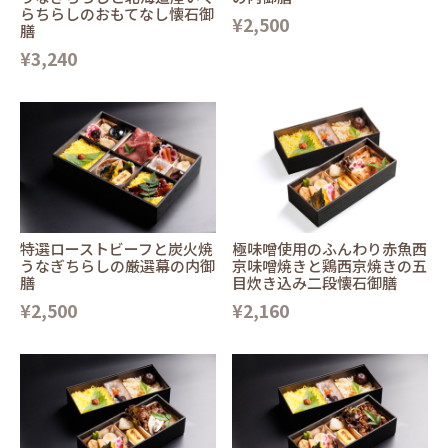
らちらしのおもてなし懐石御
¥2,500
膳
¥3,240
特選ローストビーフと炭火焼
極味噌使用のふんわり赤魚西
うなぎちらしの厳選幕の内御
京味噌焼きと鶏西京焼きの五
膳
目炊き込み二段懐石御膳
¥2,500
¥2,160