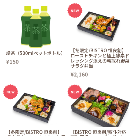
【冬限定/BISTRO 恒良創】
緑茶（500mlペットボトル）
ローストチキンと極上酵素ド
¥150
レッシング添えの朝採れ野菜
サラダ弁当
¥2,160
【冬限定/BISTRO 恒良創】
【BISTRO 恒良創/熨斗対応