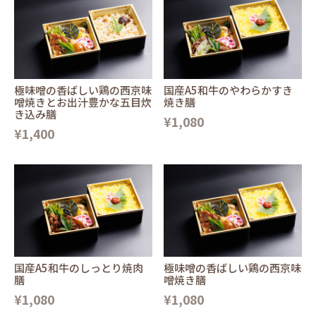
極味噌の香ばしい鶏の西京味
国産A5和牛のやわらかすき
噌焼きとお出汁豊かな五目炊
焼き膳
き込み膳
¥1,080
¥1,400
国産A5和牛のしっとり焼肉
極味噌の香ばしい鶏の西京味
膳
噌焼き膳
¥1,080
¥1,080