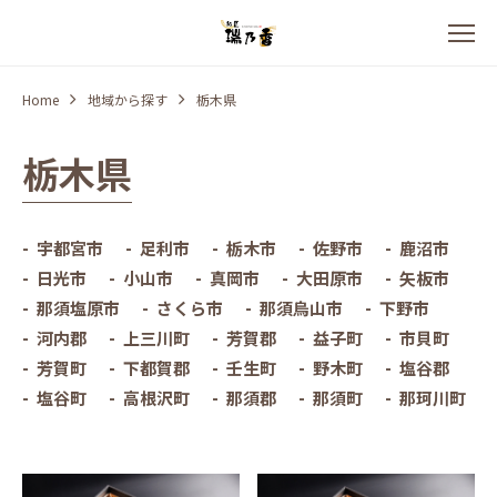
Home
地域から探す
栃木県
栃木県
宇都宮市
足利市
栃木市
佐野市
鹿沼市
日光市
小山市
真岡市
大田原市
矢板市
那須塩原市
さくら市
那須烏山市
下野市
河内郡
上三川町
芳賀郡
益子町
市貝町
芳賀町
下都賀郡
壬生町
野木町
塩谷郡
塩谷町
高根沢町
那須郡
那須町
那珂川町