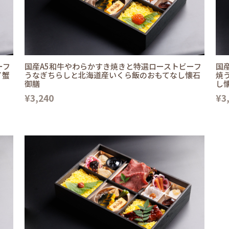
ーフ
国産A5和牛やわらかすき焼きと特選ローストビーフ
国
イ蟹
うなぎちらしと北海道産いくら飯のおもてなし懐石
焼
御膳
し
¥3,240
¥3