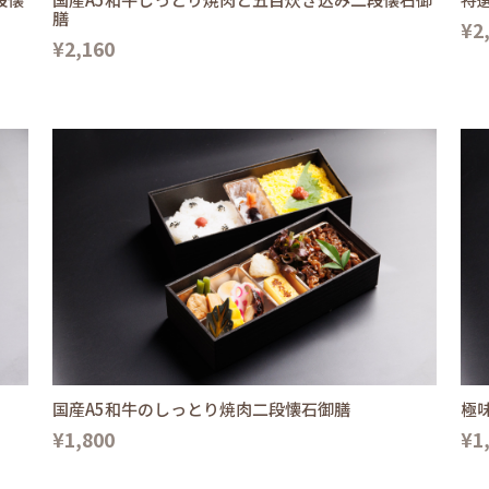
膳
¥2
¥2,160
国産A5和牛のしっとり焼肉二段懐石御膳
極
¥1,800
¥1