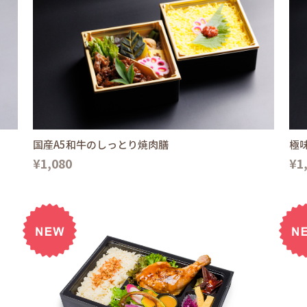
国産A5和牛のしっとり焼肉膳
極
¥1,080
¥1