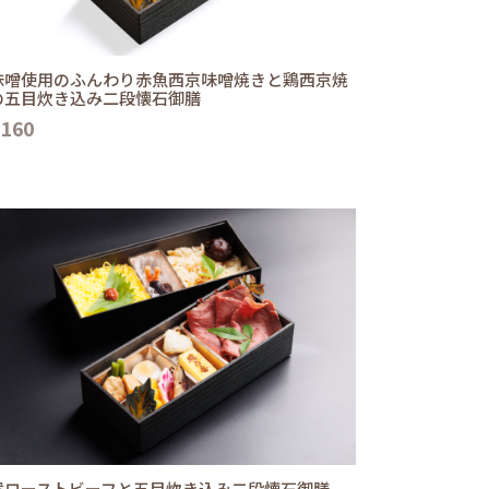
味噌使用のふんわり赤魚西京味噌焼きと鶏西京焼
の五目炊き込み二段懐石御膳
,160
選ローストビーフと五目炊き込み二段懐石御膳