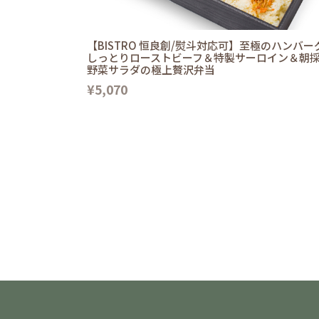
【BISTRO 恒良創/熨斗対応可】至極のハンバー
しっとりローストビーフ＆特製サーロイン＆朝
野菜サラダの極上贅沢弁当
¥5,070