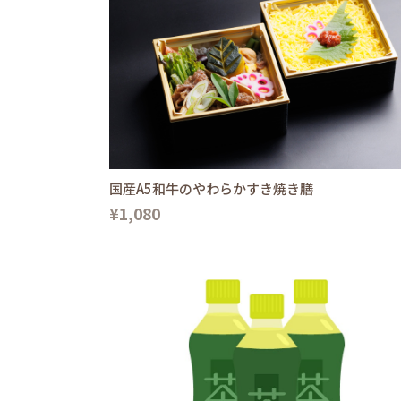
国産A5和牛のやわらかすき焼き膳
¥1,080