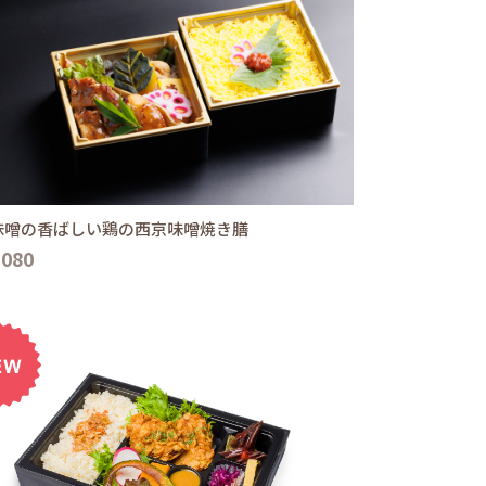
味噌の香ばしい鶏の西京味噌焼き膳
,080