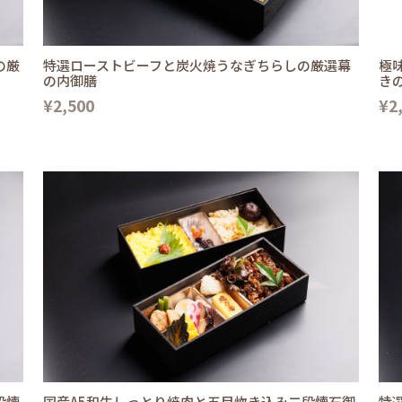
の厳
特選ローストビーフと炭火焼うなぎちらしの厳選幕
極
の内御膳
き
¥2,500
¥2
段懐
国産A5和牛しっとり焼肉と五目炊き込み二段懐石御
特