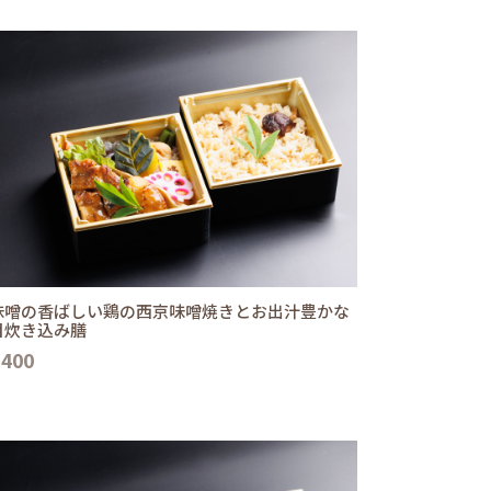
味噌の香ばしい鶏の西京味噌焼きとお出汁豊かな
目炊き込み膳
,400