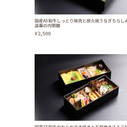
国産A5和牛しっとり焼肉と炭火焼うなぎちらし
選幕の内御膳
¥2,500
国産A5和牛やわらかすき焼きと五目炊き込み二