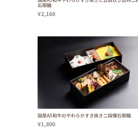
石御膳
¥2,160
国産A5和牛のやわらかすき焼き二段懐石御膳
¥1,800