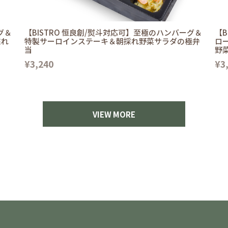
グ＆
【BISTRO 恒良創/熨斗対応可】至極のハンバーグ＆
【B
採れ
特製サーロインステーキ＆朝採れ野菜サラダの極弁
ロ
当
野
¥3,240
¥3
VIEW MORE