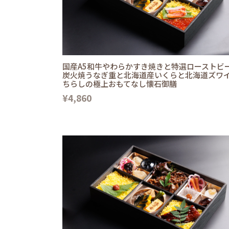
国産A5和牛やわらかすき焼きと特選ローストビ
炭火焼うなぎ重と北海道産いくらと北海道ズワ
ちらしの極上おもてなし懐石御膳
¥4,860