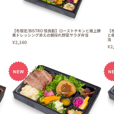
【冬限定/BISTRO 恒良創】ローストチキンと極上酵
【冬
素ドレッシング添えの朝採れ野菜サラダ弁当
と
当
¥2,160
¥2