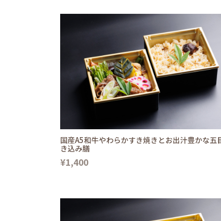
国産A5和牛やわらかすき焼きとお出汁豊かな五
き込み膳
¥1,400