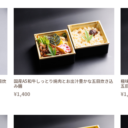
目炊
国産A5和牛しっとり焼肉とお出汁豊かな五目炊き込
極
み膳
五
¥1,400
¥1