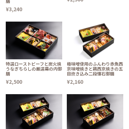
膳
¥3,240
特選ローストビーフと炭火焼
極味噌使用のふんわり赤魚西
うなぎちらしの厳選幕の内御
京味噌焼きと鶏西京焼きの五
膳
目炊き込み二段懐石御膳
¥2,500
¥2,160