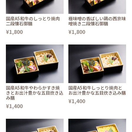
国産A5和牛のしっとり焼肉
極味噌の香ばしい鶏の西京味
二段懐石御膳
噌焼き二段懐石御膳
¥1,800
¥1,800
国産A5和牛やわらかすき焼
国産A5和牛しっとり焼肉と
きとお出汁豊かな五目炊き込
お出汁豊かな五目炊き込み膳
み膳
¥1,400
¥1,400