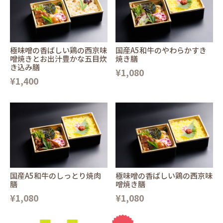
極味噌の香ばしい鶏の西京味
国産A5和牛のやわらかすき
噌焼きとお出汁豊かな五目炊
焼き膳
き込み膳
¥1,080
¥1,400
国産A5和牛のしっとり焼肉
極味噌の香ばしい鶏の西京味
膳
噌焼き膳
¥1,080
¥1,080