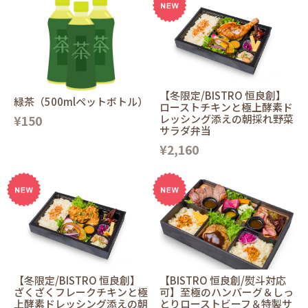
【冬限定/BISTRO 恒良創】
緑茶（500mlペットボトル）
ローストチキンと極上酵素ド
¥150
レッシング添えの朝採れ野菜
サラダ弁当
¥2,160
【冬限定/BISTRO 恒良創】
【BISTRO 恒良創/熨斗対応
ざくざくフレークチキンと極
可】至極のハンバーグ＆しっ
上酵素ドレッシング添えの朝
とりローストビーフ＆特製サ