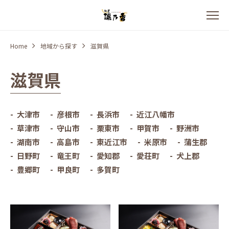
Home
地域から探す
滋賀県
滋賀県
大津市
彦根市
長浜市
近江八幡市
草津市
守山市
栗東市
甲賀市
野洲市
湖南市
高島市
東近江市
米原市
蒲生郡
日野町
竜王町
愛知郡
愛荘町
犬上郡
豊郷町
甲良町
多賀町