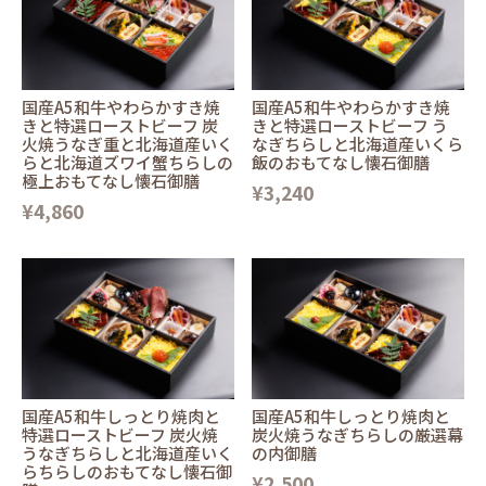
国産A5和牛やわらかすき焼
国産A5和牛やわらかすき焼
きと特選ローストビーフ 炭
きと特選ローストビーフ う
火焼うなぎ重と北海道産いく
なぎちらしと北海道産いくら
らと北海道ズワイ蟹ちらしの
飯のおもてなし懐石御膳
極上おもてなし懐石御膳
¥3,240
¥4,860
国産A5和牛しっとり焼肉と
国産A5和牛しっとり焼肉と
特選ローストビーフ 炭火焼
炭火焼うなぎちらしの厳選幕
うなぎちらしと北海道産いく
の内御膳
らちらしのおもてなし懐石御
¥2,500