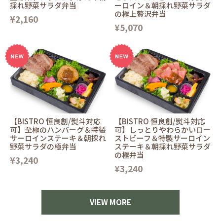
採れ野菜サラダ弁当
ーロイン＆朝採れ野菜サラダ
の極上贅沢弁当
¥2,160
¥5,070
【BISTRO 恒良創/熨斗対応
【BISTRO 恒良創/熨斗対応
可】至極のハンバーグ＆特製
可】しっとりやわらかいロー
サーロインステーキ＆朝採れ
ストビーフ＆特製サーロイン
野菜サラダの極弁当
ステーキ＆朝採れ野菜サラダ
の極弁当
¥3,240
¥3,240
VIEW MORE