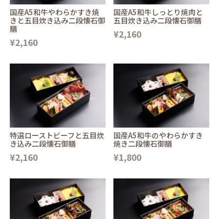
国産A5和牛やわらかすき焼
国産A5和牛しっとり焼肉と
きと五目炊き込み二段懐石御
五目炊き込み二段懐石御膳
膳
¥2,160
¥2,160
特選ローストビーフと五目炊
国産A5和牛のやわらかすき
き込み二段懐石御膳
焼き二段懐石御膳
¥2,160
¥1,800