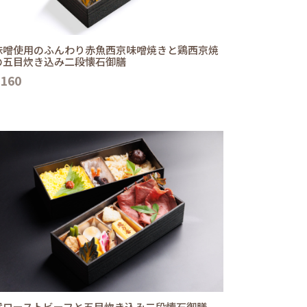
味噌使用のふんわり赤魚西京味噌焼きと鶏西京焼
の五目炊き込み二段懐石御膳
,160
選ローストビーフと五目炊き込み二段懐石御膳