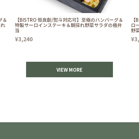
グ＆
【BISTRO 恒良創/熨斗対応可】至極のハンバーグ＆
【B
採れ
特製サーロインステーキ＆朝採れ野菜サラダの極弁
ロ
当
野
¥3,240
¥3
VIEW MORE