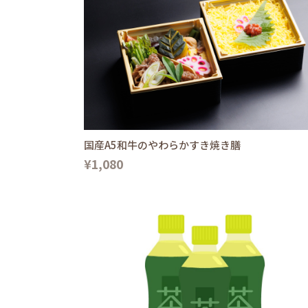
国産A5和牛のやわらかすき焼き膳
¥1,080