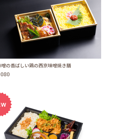
味噌の香ばしい鶏の西京味噌焼き膳
,080