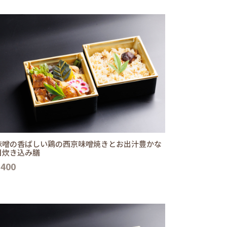
味噌の香ばしい鶏の西京味噌焼きとお出汁豊かな
目炊き込み膳
,400