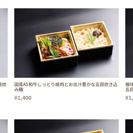
目炊
国産A5和牛しっとり焼肉とお出汁豊かな五目炊き込
極
み膳
五
¥1,400
¥1