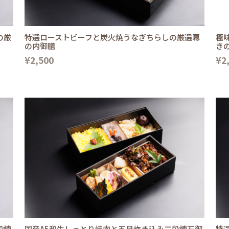
の厳
特選ローストビーフと炭火焼うなぎちらしの厳選幕
極
の内御膳
き
¥2,500
¥2
段懐
国産A5和牛しっとり焼肉と五目炊き込み二段懐石御
特