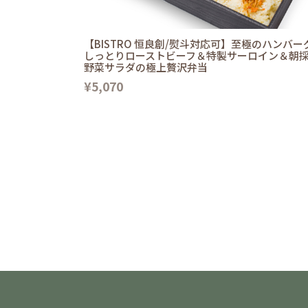
【BISTRO 恒良創/熨斗対応可】至極のハンバー
しっとりローストビーフ＆特製サーロイン＆朝
野菜サラダの極上贅沢弁当
¥5,070