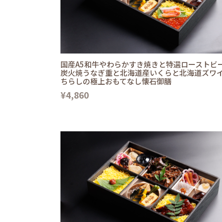
国産A5和牛やわらかすき焼きと特選ローストビ
炭火焼うなぎ重と北海道産いくらと北海道ズワ
ちらしの極上おもてなし懐石御膳
¥4,860