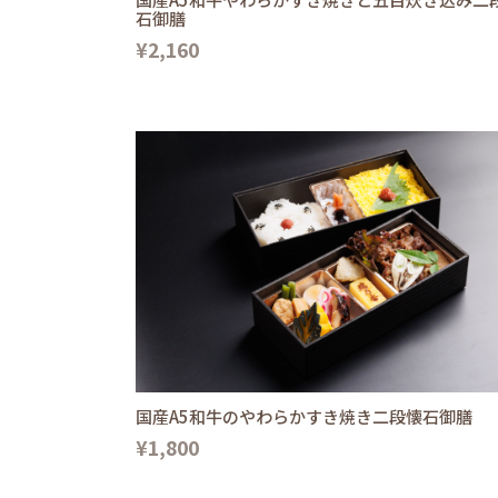
石御膳
¥2,160
国産A5和牛のやわらかすき焼き二段懐石御膳
¥1,800