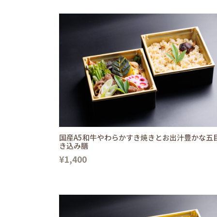
国産A5和牛やわらかすき焼きとお出汁豊かな五
き込み膳
¥1,400