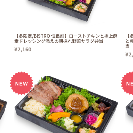
【冬限定/BISTRO 恒良創】ローストチキンと極上酵
【冬
素ドレッシング添えの朝採れ野菜サラダ弁当
と
当
¥2,160
¥2