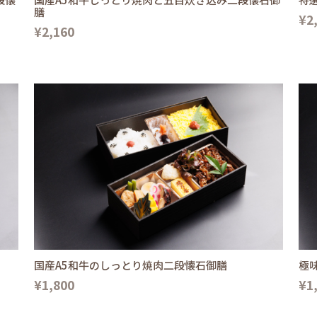
膳
¥2
¥2,160
国産A5和牛のしっとり焼肉二段懐石御膳
極
¥1,800
¥1