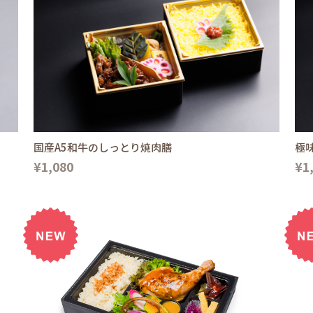
国産A5和牛のしっとり焼肉膳
極
¥1,080
¥1