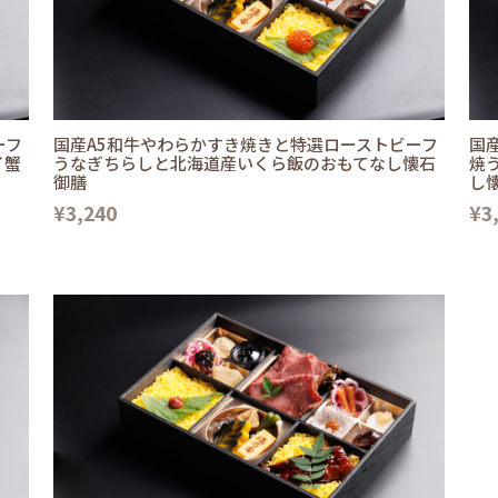
ーフ
国産A5和牛やわらかすき焼きと特選ローストビーフ
国
イ蟹
うなぎちらしと北海道産いくら飯のおもてなし懐石
焼
御膳
し
¥3,240
¥3