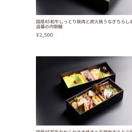
国産A5和牛しっとり焼肉と炭火焼うなぎちらし
選幕の内御膳
¥2,500
国産A5和牛やわらかすき焼きと五目炊き込み二