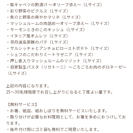
・紫キャベツの酢漬け ～オリーブ添え～（Lサイズ）
・彩り野菜のピクルス（Lサイズ）
・魚介と野菜の爽やかマリネ（Lサイズ）
・マッシュルームの肉詰め～オリーブ添え～（Lサイズ）
・サーモンときのこのキッシュ（Lサイズ）
・イタリア風オムレツ（Lサイズ）
・京丹波高原豚のパテ（Lサイズ）
・サルシッチャとアンチョビローストポテト（Lサイズ）
・シェフのこだわりミートラザニア（Lサイズ）
・押し麦入りマッシュルームのリゾット（Lサイズ）
・自家製生パスタ（リガトーニ）～ごろごろお肉のボロネーゼ～
（Lサイズ）
上記の内容になります。
25～30名様程度でお召し上がりになると丁度よい量です。
【無料サービス】
・お箸、紙皿、紙おしぼりを無料サービスいたします。
・取り分けが必要なお料理用として、お箸を多めにおつけしてお
ります。
・後片付け用にゴミ袋も無料でご用意いたします。