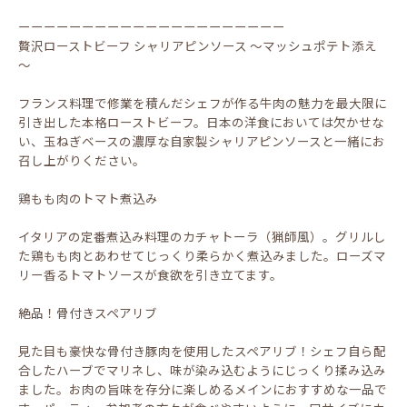
ーーーーーーーーーーーーーーーーーーーーー
贅沢ローストビーフ シャリアピンソース ～マッシュポテト添え
～
フランス料理で修業を積んだシェフが作る牛肉の魅力を最大限に
引き出した本格ローストビーフ。日本の洋食においては欠かせな
い、玉ねぎベースの濃厚な自家製シャリアピンソースと一緒にお
召し上がりください。
鶏もも肉のトマト煮込み
イタリアの定番煮込み料理のカチャトーラ（猟師風）。グリルし
た鶏もも肉とあわせてじっくり柔らかく煮込みました。ローズマ
リー香るトマトソースが食欲を引き立てます。
絶品！骨付きスペアリブ
見た目も豪快な骨付き豚肉を使用したスペアリブ！シェフ自ら配
合したハーブでマリネし、味が染み込むようにじっくり揉み込み
ました。お肉の旨味を存分に楽しめるメインにおすすめな一品で