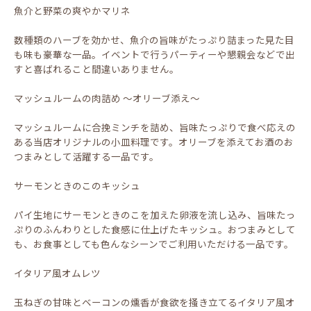
魚介と野菜の爽やかマリネ
数種類のハーブを効かせ、魚介の旨味がたっぷり詰まった見た目
も味も豪華な一品。イベントで行うパーティーや懇親会などで出
すと喜ばれること間違いありません。
マッシュルームの肉詰め ～オリーブ添え～
マッシュルームに合挽ミンチを詰め、旨味たっぷりで食べ応えの
ある当店オリジナルの小皿料理です。オリーブを添えてお酒のお
つまみとして活躍する一品です。
サーモンときのこのキッシュ
パイ生地にサーモンときのこを加えた卵液を流し込み、旨味たっ
ぷりのふんわりとした食感に仕上げたキッシュ。おつまみとして
も、お食事としても色んなシーンでご利用いただける一品です。
イタリア風オムレツ
玉ねぎの甘味とベーコンの燻香が食欲を掻き立てるイタリア風オ