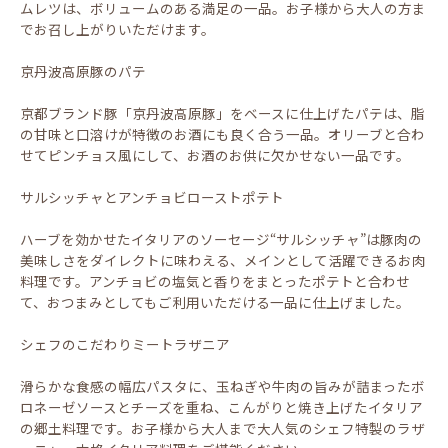
ムレツは、ボリュームのある満足の一品。お子様から大人の方ま
でお召し上がりいただけます。
京丹波高原豚のパテ
京都ブランド豚「京丹波高原豚」をベースに仕上げたパテは、脂
の甘味と口溶けが特徴のお酒にも良く合う一品。オリーブと合わ
せてピンチョス風にして、お酒のお供に欠かせない一品です。
サルシッチャとアンチョビローストポテト
ハーブを効かせたイタリアのソーセージ“サルシッチャ”は豚肉の
美味しさをダイレクトに味わえる、メインとして活躍できるお肉
料理です。アンチョビの塩気と香りをまとったポテトと合わせ
て、おつまみとしてもご利用いただける一品に仕上げました。
シェフのこだわりミートラザニア
滑らかな食感の幅広パスタに、玉ねぎや牛肉の旨みが詰まったボ
ロネーゼソースとチーズを重ね、こんがりと焼き上げたイタリア
の郷土料理です。お子様から大人まで大人気のシェフ特製のラザ