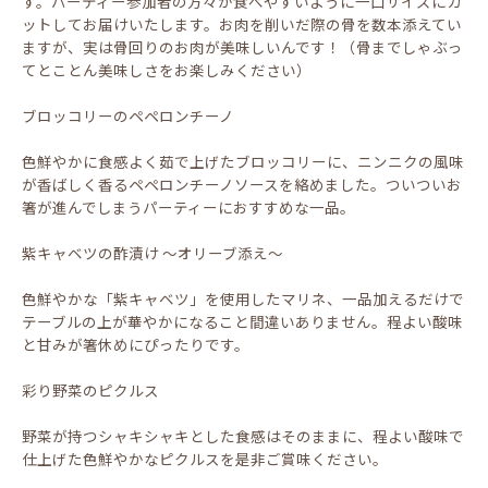
す。パーティー参加者の方々が食べやすいように一口サイズにカ
ットしてお届けいたします。お肉を削いだ際の骨を数本添えてい
ますが、実は骨回りのお肉が美味しいんです！（骨までしゃぶっ
てとことん美味しさをお楽しみください）
ブロッコリーのペペロンチーノ
色鮮やかに食感よく茹で上げたブロッコリーに、ニンニクの風味
が香ばしく香るペペロンチーノソースを絡めました。ついついお
箸が進んでしまうパーティーにおすすめな一品。
紫キャベツの酢漬け ～オリーブ添え～
色鮮やかな「紫キャベツ」を使用したマリネ、一品加えるだけで
テーブルの上が華やかになること間違いありません。程よい酸味
と甘みが箸休めにぴったりです。
彩り野菜のピクルス
野菜が持つシャキシャキとした食感はそのままに、程よい酸味で
仕上げた色鮮やかなピクルスを是非ご賞味ください。