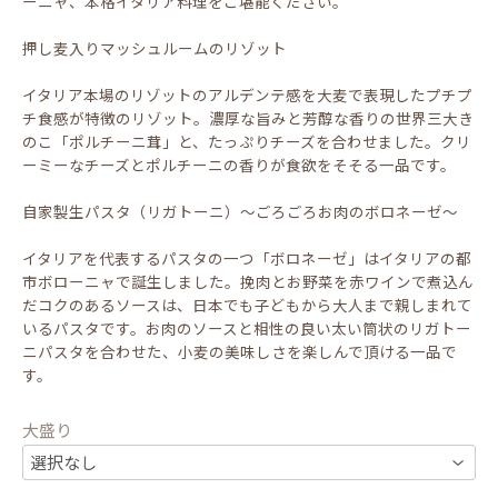
ーニャ、本格イタリア料理をご堪能ください。
押し麦入りマッシュルームのリゾット
イタリア本場のリゾットのアルデンテ感を大麦で表現したプチプ
チ食感が特徴のリゾット。濃厚な旨みと芳醇な香りの世界三大き
のこ「ポルチーニ茸」と、たっぷりチーズを合わせました。クリ
ーミーなチーズとポルチーニの香りが食欲をそそる一品です。
自家製生パスタ（リガトーニ）～ごろごろお肉のボロネーゼ～
イタリアを代表するパスタの一つ「ボロネーゼ」はイタリアの都
市ボローニャで誕生しました。挽肉とお野菜を赤ワインで煮込ん
だコクのあるソースは、日本でも子どもから大人まで親しまれて
いるパスタです。お肉のソースと相性の良い太い筒状のリガトー
ニパスタを合わせた、小麦の美味しさを楽しんで頂ける一品で
す。
大盛り