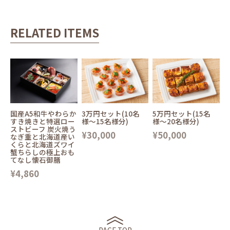
RELATED ITEMS
国産A5和牛やわらか
3万円セット(10名
5万円セット(15名
すき焼きと特選ロー
様〜15名様分)
様〜20名様分)
ストビーフ 炭火焼う
¥30,000
¥50,000
なぎ重と北海道産い
くらと北海道ズワイ
蟹ちらしの極上おも
てなし懐石御膳
¥4,860