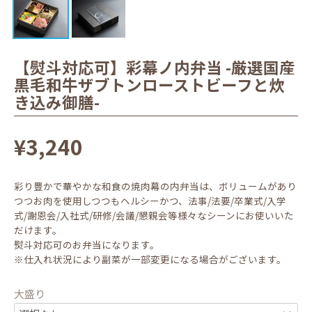
【熨斗対応可】彩幕ノ内弁当 -厳選国産
黒毛和牛ザブトンローストビーフと炊
き込み御膳-
¥3,240
彩り豊かで華やかな和食の焼肉幕の内弁当は、ボリュームがあり
つつお肉を使用しつつもヘルシーかつ、法事/法要/卒業式/入学
式/謝恩会/入社式/研修/会議/懇親会等様々なシーンにお使いいた
だけます。
熨斗対応可のお弁当になります。
※仕入れ状況により副菜が一部変更になる場合がございます。
大盛り