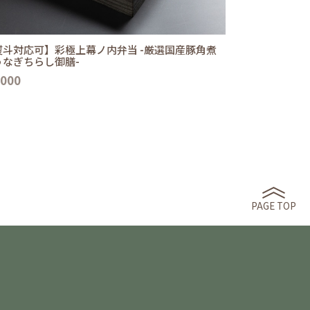
熨斗対応可】彩極上幕ノ内弁当 -厳選国産豚角煮
うなぎちらし御膳-
,000
PAGE TOP