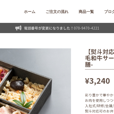
ホーム
ご注文の流れ
商品一覧
ブロ
電話番号が変更になりました！
070-9470-4221
【熨斗対応
毛和牛サ
膳-
¥3,240
彩り豊かで華やか
お肉を使用しつつも
入社式/研修/会
熨斗対応可のお弁