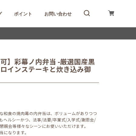
グ
ポイント
お問い合わせ
可】彩幕ノ内弁当 -厳選国産黒
ーロインステーキと炊き込み御
な和食の焼肉幕の内弁当は、ボリュームがありつつ
ヘルシーかつ、法事/法要/卒業式/入学式/謝恩会/
議/懇親会等様々なシーンにお使いいただけます。
当になります。