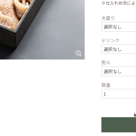
※仕入れ状況によ
大盛り
ドリンク
熨斗
数量
I