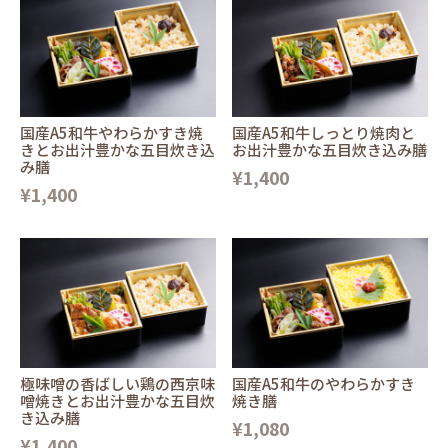
国産A5和牛やわらかすき焼
国産A5和牛しっとり焼肉と
きとお出汁豊かな五目炊き込
お出汁豊かな五目炊き込み膳
み膳
¥1,400
¥1,400
極味噌の香ばしい鶏の西京味
国産A5和牛のやわらかすき
噌焼きとお出汁豊かな五目炊
焼き膳
き込み膳
¥1,080
¥1,400