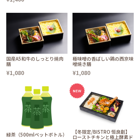
国産A5和牛のしっとり焼肉
極味噌の香ばしい鶏の西京味
膳
噌焼き膳
¥1,080
¥1,080
【冬限定/BISTRO 恒良創】
緑茶（500mlペットボトル）
ローストチキンと極上酵素ド