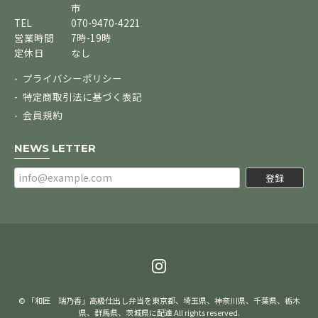
市
TEL
070-9470-4221
営業時間
7時-19時
定休日
なし
プライバシーポリシー
特定商取引法に基づく表記
会員規約
NEWS LETTER
登録
© 「和匠 瑞乃香」高級仕出し弁当を東京都、埼玉県、神奈川県、千葉県、栃木
県、群馬県、茨城県に配達 All rights reserved.