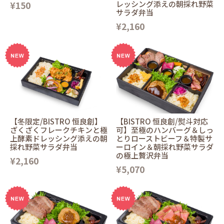
¥150
レッシング添えの朝採れ野菜
サラダ弁当
¥2,160
【冬限定/BISTRO 恒良創】
【BISTRO 恒良創/熨斗対応
ざくざくフレークチキンと極
可】至極のハンバーグ＆しっ
上酵素ドレッシング添えの朝
とりローストビーフ＆特製サ
採れ野菜サラダ弁当
ーロイン＆朝採れ野菜サラダ
の極上贅沢弁当
¥2,160
¥5,070