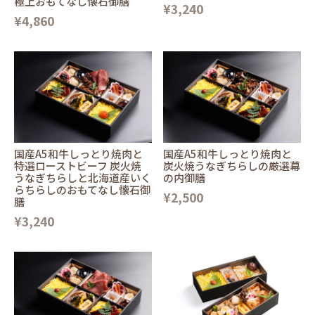
極上おもてなし懐石御膳
¥3,240
¥4,860
国産A5和牛しっとり焼肉と
国産A5和牛しっとり焼肉と
特選ローストビーフ 炭火焼
炭火焼うなぎちらしの厳選幕
うなぎちらしと北海道産いく
の内御膳
らちらしのおもてなし懐石御
¥2,500
膳
¥3,240