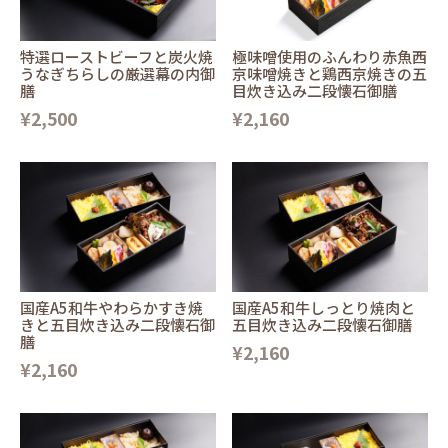
特選ローストビーフと炭火焼
極味噌使用のふんわり赤魚西
うなぎちらしの厳選幕の内御
京味噌焼きと鶏西京焼きの五
膳
目炊き込み二段懐石御膳
¥2,500
¥2,160
国産A5和牛やわらかすき焼
国産A5和牛しっとり焼肉と
きと五目炊き込み二段懐石御
五目炊き込み二段懐石御膳
膳
¥2,160
¥2,160