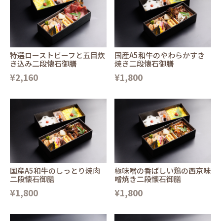
特選ローストビーフと五目炊
国産A5和牛のやわらかすき
き込み二段懐石御膳
焼き二段懐石御膳
¥2,160
¥1,800
国産A5和牛のしっとり焼肉
極味噌の香ばしい鶏の西京味
二段懐石御膳
噌焼き二段懐石御膳
¥1,800
¥1,800