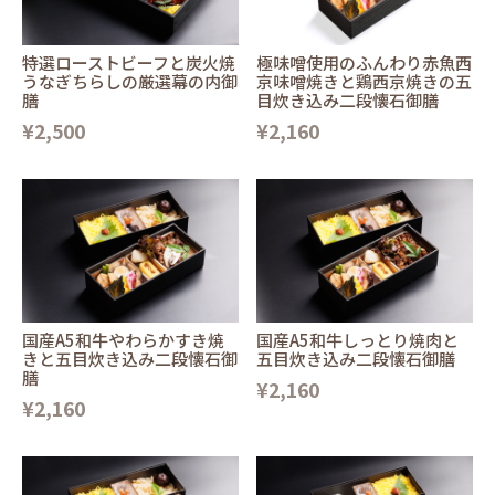
特選ローストビーフと炭火焼
極味噌使用のふんわり赤魚西
うなぎちらしの厳選幕の内御
京味噌焼きと鶏西京焼きの五
膳
目炊き込み二段懐石御膳
¥2,500
¥2,160
国産A5和牛やわらかすき焼
国産A5和牛しっとり焼肉と
きと五目炊き込み二段懐石御
五目炊き込み二段懐石御膳
膳
¥2,160
¥2,160