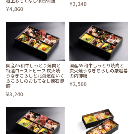
極上おもてなし懐石御膳
¥3,240
¥4,860
国産A5和牛しっとり焼肉と
国産A5和牛しっとり焼肉と
特選ローストビーフ 炭火焼
炭火焼うなぎちらしの厳選幕
うなぎちらしと北海道産いく
の内御膳
らちらしのおもてなし懐石御
¥2,500
膳
¥3,240