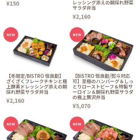
¥150
レッシング添えの朝採れ野菜
サラダ弁当
¥2,160
【冬限定/BISTRO 恒良創】
【BISTRO 恒良創/熨斗対応
ざくざくフレークチキンと極
可】至極のハンバーグ＆しっ
上酵素ドレッシング添えの朝
とりローストビーフ＆特製サ
採れ野菜サラダ弁当
ーロイン＆朝採れ野菜サラダ
の極上贅沢弁当
¥2,160
¥5,070