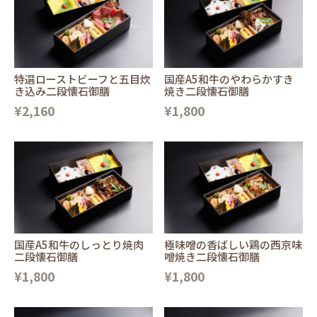
特選ローストビーフと五目炊
国産A5和牛のやわらかすき
き込み二段懐石御膳
焼き二段懐石御膳
¥2,160
¥1,800
国産A5和牛のしっとり焼肉
極味噌の香ばしい鶏の西京味
二段懐石御膳
噌焼き二段懐石御膳
¥1,800
¥1,800