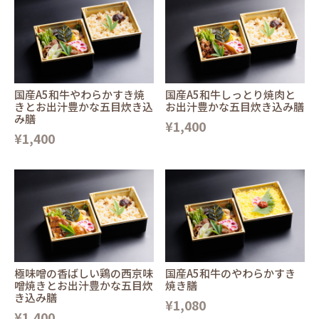
国産A5和牛やわらかすき焼
国産A5和牛しっとり焼肉と
きとお出汁豊かな五目炊き込
お出汁豊かな五目炊き込み膳
み膳
¥1,400
¥1,400
極味噌の香ばしい鶏の西京味
国産A5和牛のやわらかすき
噌焼きとお出汁豊かな五目炊
焼き膳
き込み膳
¥1,080
¥1,400