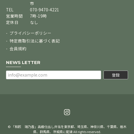
市
TEL
070-9470-4221
営業時間
7時-19時
定休日
なし
プライバシーポリシー
特定商取引法に基づく表記
会員規約
NEWS LETTER
登録
© 「和匠 瑞乃香」高級仕出し弁当を東京都、埼玉県、神奈川県、千葉県、栃木
県、群馬県、茨城県に配達 All rights reserved.