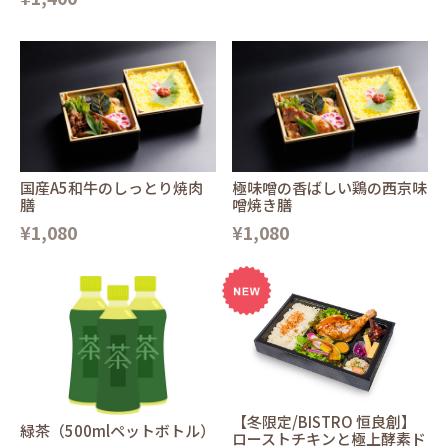
国産A5和牛のしっとり焼肉
極味噌の香ばしい鶏の西京味
膳
噌焼き膳
¥1,080
¥1,080
【冬限定/BISTRO 恒良創】
緑茶（500mlペットボトル）
ローストチキンと極上酵素ド