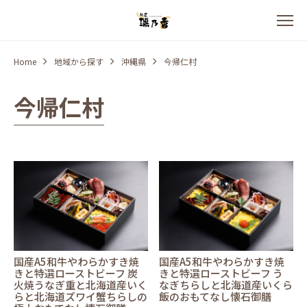
Home
地域から探す
沖縄県
今帰仁村
今帰仁村
国産A5和牛やわらかすき焼
国産A5和牛やわらかすき焼
きと特選ローストビーフ 炭
きと特選ローストビーフ う
火焼うなぎ重と北海道産いく
なぎちらしと北海道産いくら
らと北海道ズワイ蟹ちらしの
飯のおもてなし懐石御膳