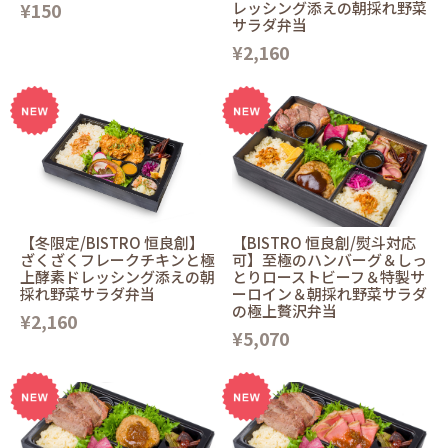
¥150
レッシング添えの朝採れ野菜
サラダ弁当
¥2,160
【冬限定/BISTRO 恒良創】
【BISTRO 恒良創/熨斗対応
ざくざくフレークチキンと極
可】至極のハンバーグ＆しっ
上酵素ドレッシング添えの朝
とりローストビーフ＆特製サ
採れ野菜サラダ弁当
ーロイン＆朝採れ野菜サラダ
の極上贅沢弁当
¥2,160
¥5,070