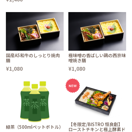
国産A5和牛のしっとり焼肉
極味噌の香ばしい鶏の西京味
膳
噌焼き膳
¥1,080
¥1,080
【冬限定/BISTRO 恒良創】
緑茶（500mlペットボトル）
ローストチキンと極上酵素ド