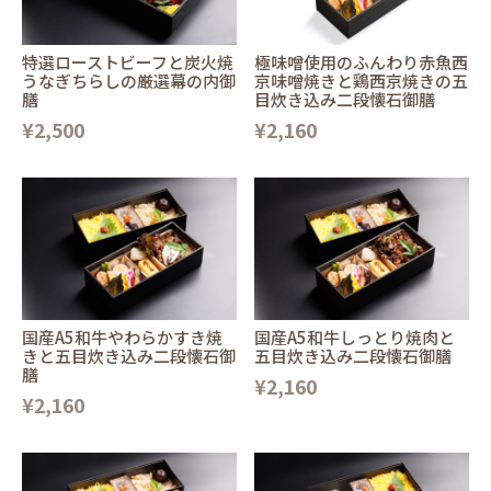
特選ローストビーフと炭火焼
極味噌使用のふんわり赤魚西
うなぎちらしの厳選幕の内御
京味噌焼きと鶏西京焼きの五
膳
目炊き込み二段懐石御膳
¥2,500
¥2,160
国産A5和牛やわらかすき焼
国産A5和牛しっとり焼肉と
きと五目炊き込み二段懐石御
五目炊き込み二段懐石御膳
膳
¥2,160
¥2,160