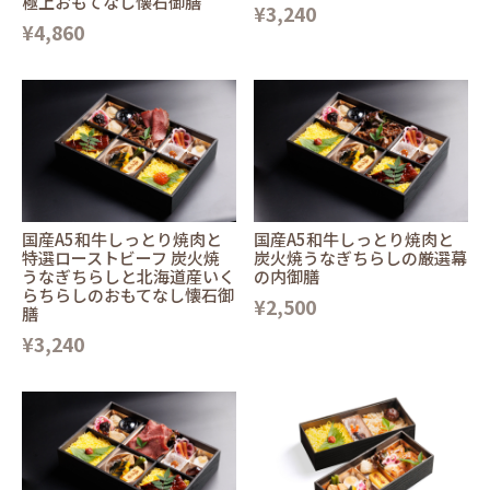
極上おもてなし懐石御膳
¥3,240
¥4,860
国産A5和牛しっとり焼肉と
国産A5和牛しっとり焼肉と
特選ローストビーフ 炭火焼
炭火焼うなぎちらしの厳選幕
うなぎちらしと北海道産いく
の内御膳
らちらしのおもてなし懐石御
¥2,500
膳
¥3,240