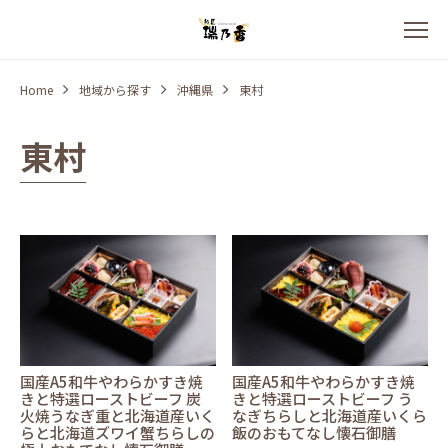
Home
地域から探す
沖縄県
東村
東村
国産A5和牛やわらかすき焼
国産A5和牛やわらかすき焼
きと特選ローストビーフ 炭
きと特選ローストビーフ う
火焼うなぎ重と北海道産いく
なぎちらしと北海道産いくら
らと北海道ズワイ蟹ちらしの
飯のおもてなし懐石御膳