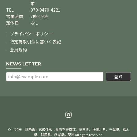
市
TEL
070-9470-4221
営業時間
7時-19時
定休日
なし
プライバシーポリシー
特定商取引法に基づく表記
会員規約
NEWS LETTER
登録
© 「和匠 瑞乃香」高級仕出し弁当を東京都、埼玉県、神奈川県、千葉県、栃木
県、群馬県、茨城県に配達 All rights reserved.