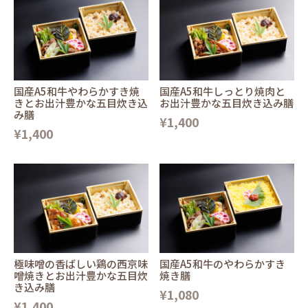
国産A5和牛やわらかすき焼
国産A5和牛しっとり焼肉と
きとお出汁豊かな五目炊き込
お出汁豊かな五目炊き込み膳
み膳
¥1,400
¥1,400
極味噌の香ばしい鶏の西京味
国産A5和牛のやわらかすき
噌焼きとお出汁豊かな五目炊
焼き膳
き込み膳
¥1,080
¥1,400