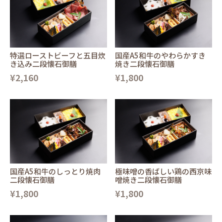
特選ローストビーフと五目炊
国産A5和牛のやわらかすき
き込み二段懐石御膳
焼き二段懐石御膳
¥2,160
¥1,800
国産A5和牛のしっとり焼肉
極味噌の香ばしい鶏の西京味
二段懐石御膳
噌焼き二段懐石御膳
¥1,800
¥1,800