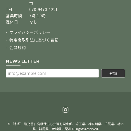
市
TEL
070-9470-4221
営業時間
7時-19時
定休日
なし
プライバシーポリシー
特定商取引法に基づく表記
会員規約
NEWS LETTER
登録
© 「和匠 瑞乃香」高級仕出し弁当を東京都、埼玉県、神奈川県、千葉県、栃木
県、群馬県、茨城県に配達 All rights reserved.