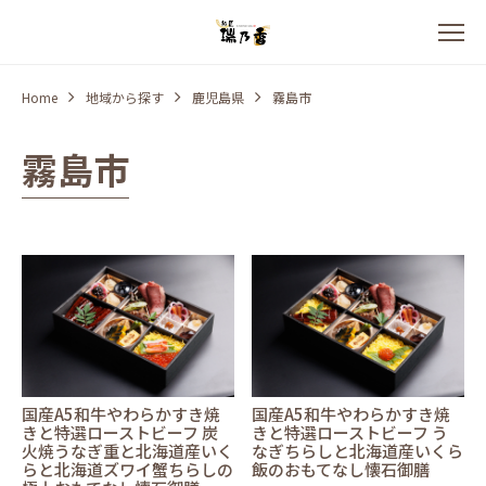
Home
地域から探す
鹿児島県
霧島市
霧島市
国産A5和牛やわらかすき焼
国産A5和牛やわらかすき焼
きと特選ローストビーフ 炭
きと特選ローストビーフ う
火焼うなぎ重と北海道産いく
なぎちらしと北海道産いくら
らと北海道ズワイ蟹ちらしの
飯のおもてなし懐石御膳