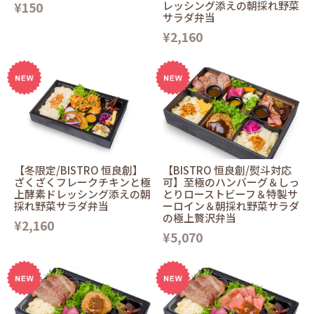
¥150
レッシング添えの朝採れ野菜
サラダ弁当
¥2,160
【冬限定/BISTRO 恒良創】
【BISTRO 恒良創/熨斗対応
ざくざくフレークチキンと極
可】至極のハンバーグ＆しっ
上酵素ドレッシング添えの朝
とりローストビーフ＆特製サ
採れ野菜サラダ弁当
ーロイン＆朝採れ野菜サラダ
の極上贅沢弁当
¥2,160
¥5,070