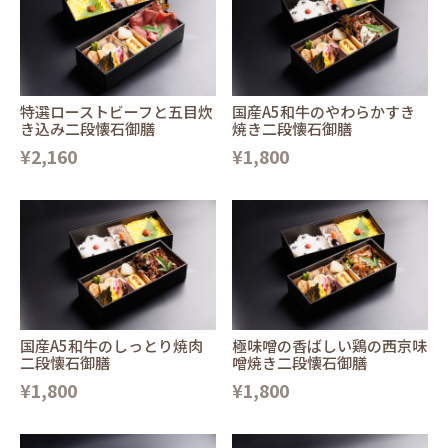
特選ローストビーフと五目炊
国産A5和牛のやわらかすき
き込み二段懐石御膳
焼き二段懐石御膳
¥2,160
¥1,800
国産A5和牛のしっとり焼肉
極味噌の香ばしい鶏の西京味
二段懐石御膳
噌焼き二段懐石御膳
¥1,800
¥1,800