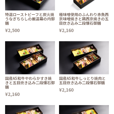
特選ローストビーフと炭火焼
極味噌使用のふんわり赤魚西
うなぎちらしの厳選幕の内御
京味噌焼きと鶏西京焼きの五
膳
目炊き込み二段懐石御膳
¥2,500
¥2,160
国産A5和牛やわらかすき焼
国産A5和牛しっとり焼肉と
きと五目炊き込み二段懐石御
五目炊き込み二段懐石御膳
膳
¥2,160
¥2,160