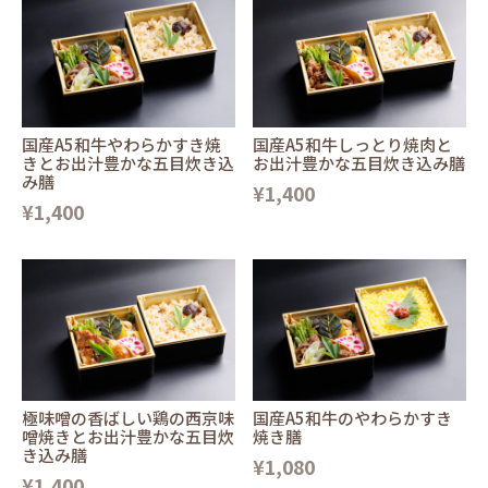
国産A5和牛やわらかすき焼
国産A5和牛しっとり焼肉と
きとお出汁豊かな五目炊き込
お出汁豊かな五目炊き込み膳
み膳
¥1,400
¥1,400
極味噌の香ばしい鶏の西京味
国産A5和牛のやわらかすき
噌焼きとお出汁豊かな五目炊
焼き膳
き込み膳
¥1,080
¥1,400