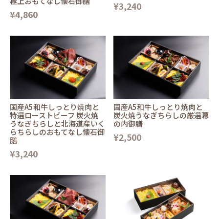
極上おもてなし懐石御膳
¥3,240
¥4,860
国産A5和牛しっとり焼肉と
国産A5和牛しっとり焼肉と
特選ローストビーフ 炭火焼
炭火焼うなぎちらしの厳選幕
うなぎちらしと北海道産いく
の内御膳
らちらしのおもてなし懐石御
¥2,500
膳
¥3,240