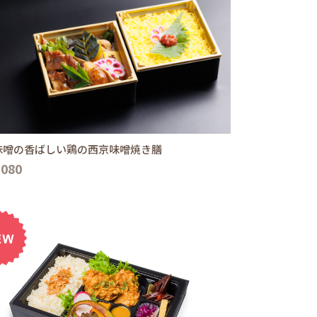
味噌の香ばしい鶏の西京味噌焼き膳
,080