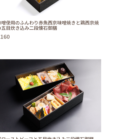
味噌使用のふんわり赤魚西京味噌焼きと鶏西京焼
の五目炊き込み二段懐石御膳
,160
選ローストビーフと五目炊き込み二段懐石御膳