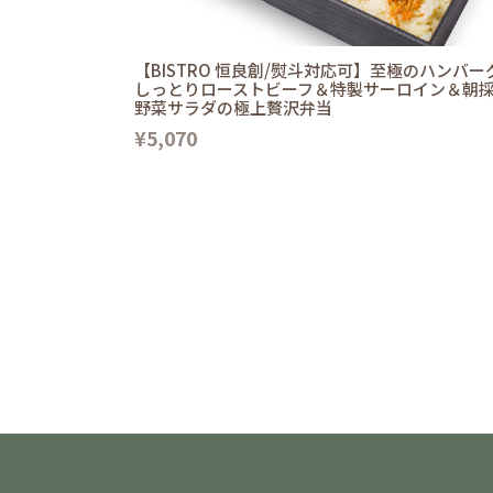
【BISTRO 恒良創/熨斗対応可】至極のハンバー
しっとりローストビーフ＆特製サーロイン＆朝
野菜サラダの極上贅沢弁当
¥5,070