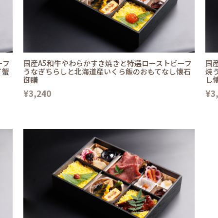
ーフ
国産A5和牛やわらかすき焼きと特選ローストビーフ
国
イ蟹
うなぎちらしと北海道産いくら飯のおもてなし懐石
焼
御膳
し
¥3,240
¥3