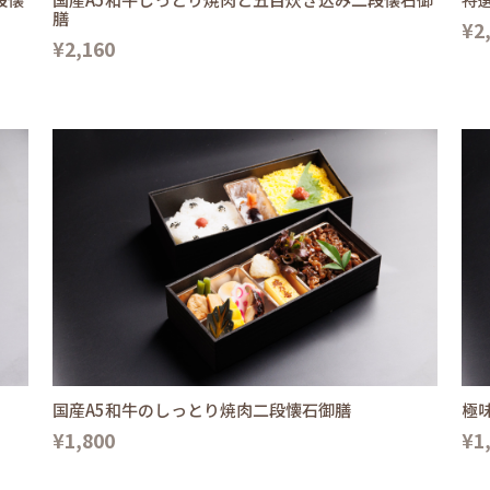
膳
¥2
¥2,160
国産A5和牛のしっとり焼肉二段懐石御膳
極
¥1,800
¥1