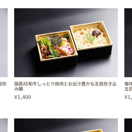
目炊
国産A5和牛しっとり焼肉とお出汁豊かな五目炊き込
極
み膳
五
¥1,400
¥1