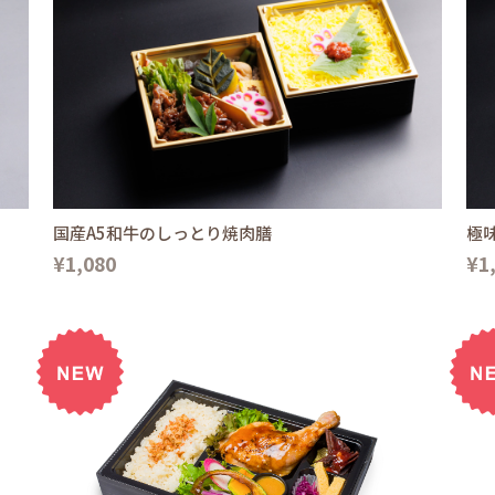
国産A5和牛のしっとり焼肉膳
極
¥1,080
¥1