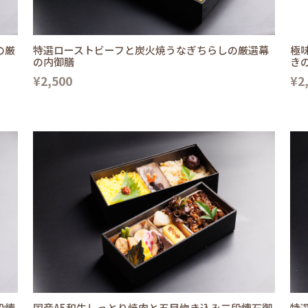
の厳
特選ローストビーフと炭火焼うなぎちらしの厳選幕
極
の内御膳
き
¥2,500
¥2
段懐
国産A5和牛しっとり焼肉と五目炊き込み二段懐石御
特