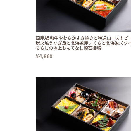
国産A5和牛やわらかすき焼きと特選ローストビ
炭火焼うなぎ重と北海道産いくらと北海道ズワ
ちらしの極上おもてなし懐石御膳
¥4,860