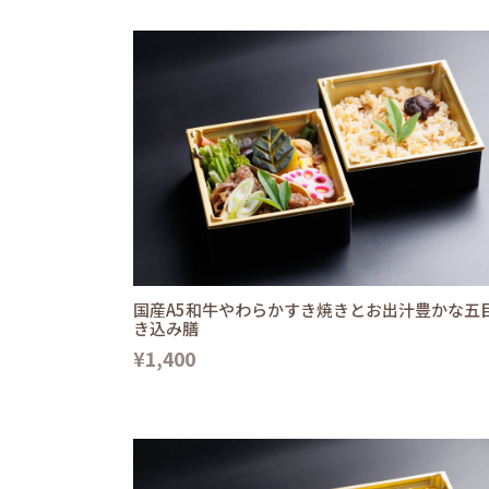
国産A5和牛やわらかすき焼きとお出汁豊かな五
き込み膳
¥1,400