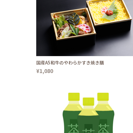
国産A5和牛のやわらかすき焼き膳
¥1,080