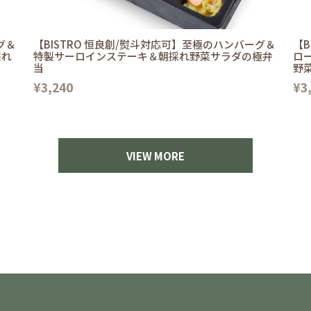
グ＆
【BISTRO 恒良創/熨斗対応可】至極のハンバーグ＆
【B
採れ
特製サーロインステーキ＆朝採れ野菜サラダの極弁
ロ
当
野
¥3,240
¥3
VIEW MORE