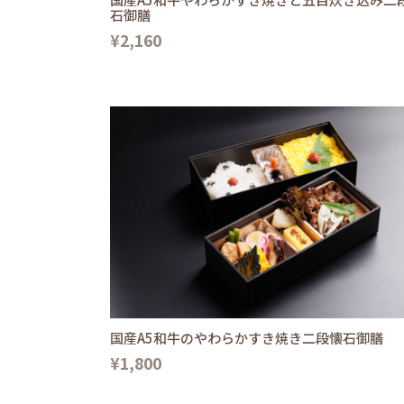
石御膳
¥2,160
国産A5和牛のやわらかすき焼き二段懐石御膳
¥1,800