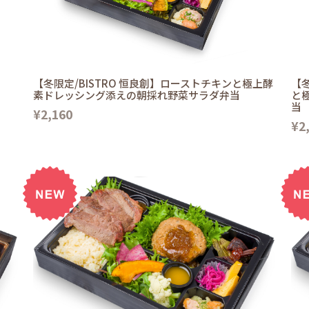
【冬限定/BISTRO 恒良創】ローストチキンと極上酵
【冬
素ドレッシング添えの朝採れ野菜サラダ弁当
と
当
¥2,160
¥2