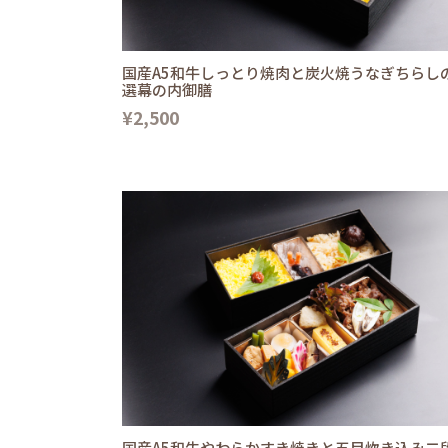
国産A5和牛しっとり焼肉と炭火焼うなぎちらし
選幕の内御膳
¥2,500
国産A5和牛やわらかすき焼きと五目炊き込み二