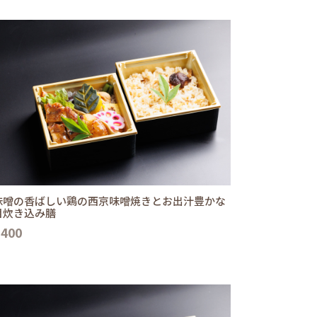
味噌の香ばしい鶏の西京味噌焼きとお出汁豊かな
目炊き込み膳
,400