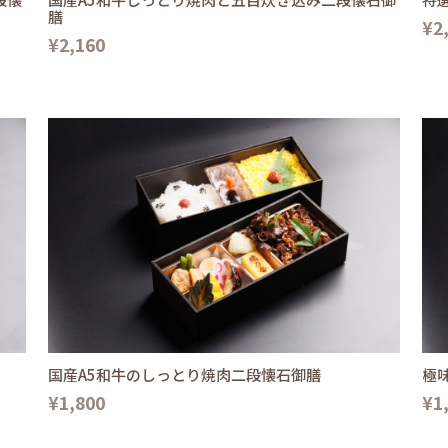
膳
¥2
¥2,160
国産A5和牛のしっとり焼肉二段懐石御膳
極
¥1,800
¥1