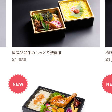
国産A5和牛のしっとり焼肉膳
極
¥1,080
¥1