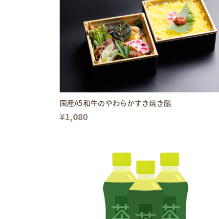
国産A5和牛のやわらかすき焼き膳
¥1,080