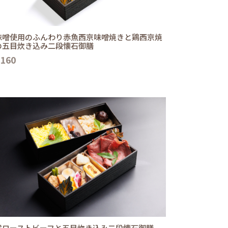
味噌使用のふんわり赤魚西京味噌焼きと鶏西京焼
の五目炊き込み二段懐石御膳
,160
選ローストビーフと五目炊き込み二段懐石御膳