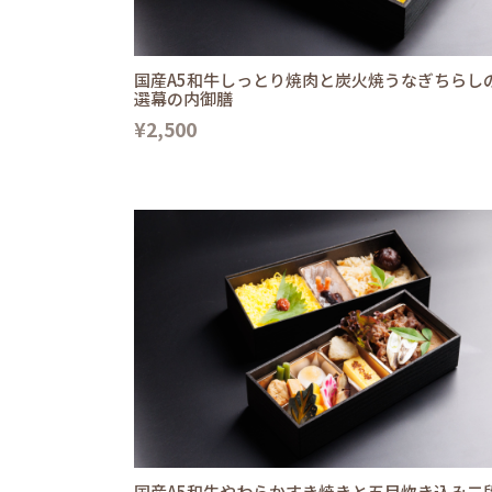
国産A5和牛しっとり焼肉と炭火焼うなぎちらし
選幕の内御膳
¥2,500
国産A5和牛やわらかすき焼きと五目炊き込み二