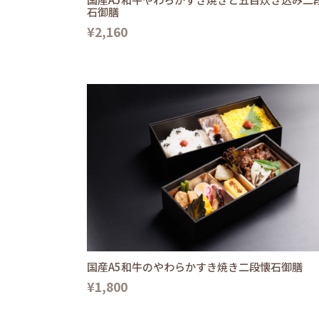
石御膳
¥2,160
国産A5和牛のやわらかすき焼き二段懐石御膳
¥1,800