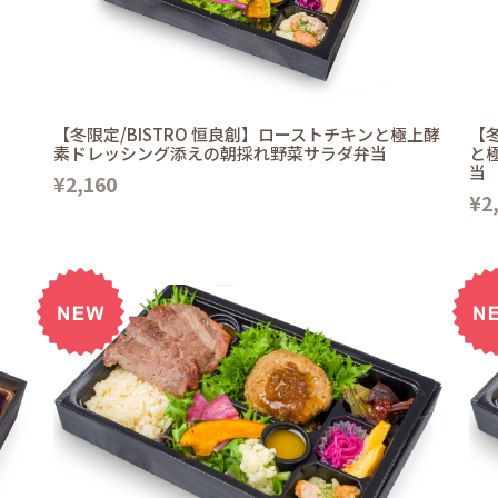
【冬限定/BISTRO 恒良創】ローストチキンと極上酵
【冬
素ドレッシング添えの朝採れ野菜サラダ弁当
と
当
¥2,160
¥2