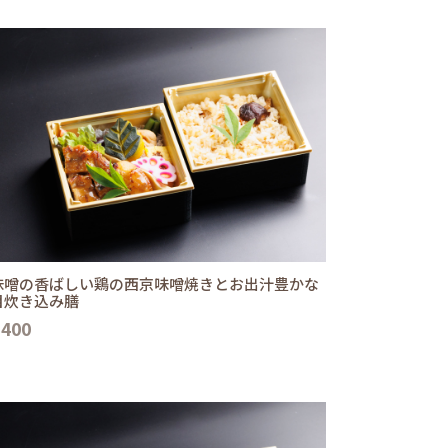
味噌の香ばしい鶏の西京味噌焼きとお出汁豊かな
目炊き込み膳
,400