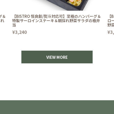
グ＆
【BISTRO 恒良創/熨斗対応可】至極のハンバーグ＆
【B
採れ
特製サーロインステーキ＆朝採れ野菜サラダの極弁
ロ
当
野
¥3,240
¥3
VIEW MORE