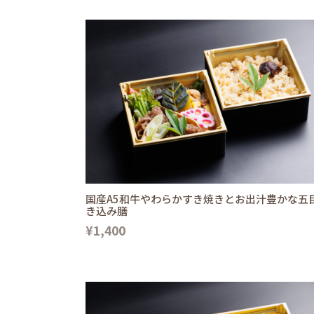
国産A5和牛やわらかすき焼きとお出汁豊かな五
き込み膳
¥1,400