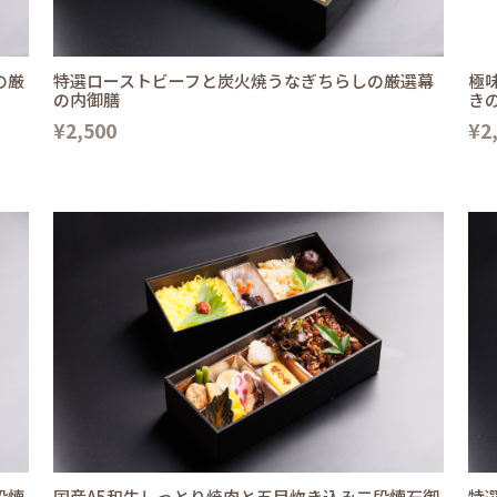
の厳
特選ローストビーフと炭火焼うなぎちらしの厳選幕
極
の内御膳
き
¥2,500
¥2
段懐
国産A5和牛しっとり焼肉と五目炊き込み二段懐石御
特