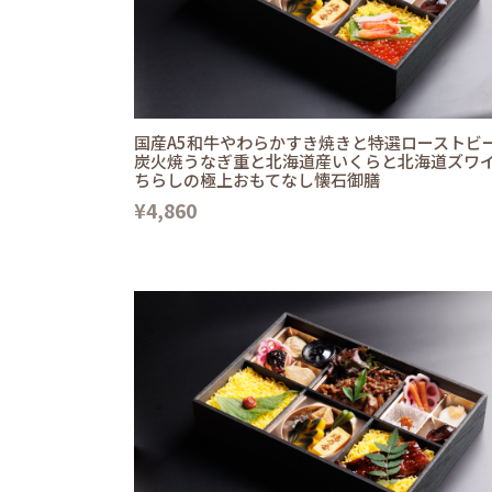
国産A5和牛やわらかすき焼きと特選ローストビ
炭火焼うなぎ重と北海道産いくらと北海道ズワ
ちらしの極上おもてなし懐石御膳
¥4,860