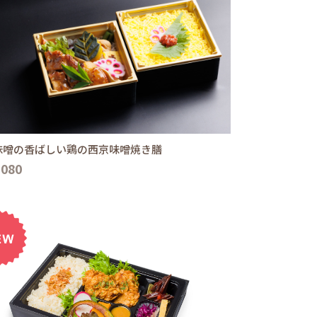
味噌の香ばしい鶏の西京味噌焼き膳
,080