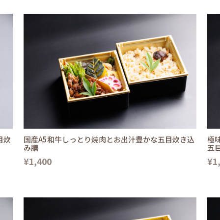
目炊
国産A5和牛しっとり焼肉とお出汁豊かな五目炊き込
極
み膳
五
¥1,400
¥1