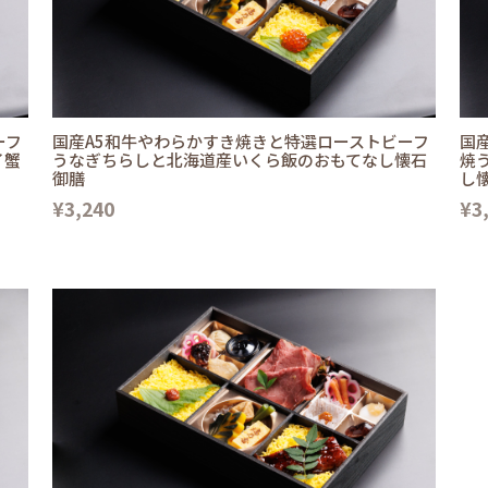
ーフ
国産A5和牛やわらかすき焼きと特選ローストビーフ
国
イ蟹
うなぎちらしと北海道産いくら飯のおもてなし懐石
焼
御膳
し
¥3,240
¥3