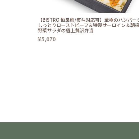
【BISTRO 恒良創/熨斗対応可】至極のハンバー
しっとりローストビーフ＆特製サーロイン＆朝
野菜サラダの極上贅沢弁当
¥5,070