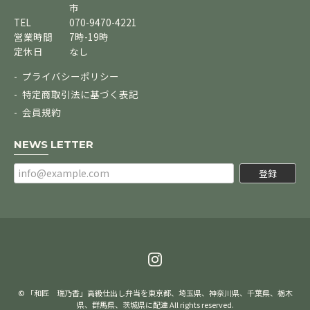
市
TEL
070-9470-4221
営業時間
7時-19時
定休日
なし
プライバシーポリシー
特定商取引法に基づく表記
会員規約
NEWS LETTER
登録
© 「和匠 瑞乃香」高級仕出し弁当を東京都、埼玉県、神奈川県、千葉県、栃木
県、群馬県、茨城県に配達 All rights reserved.