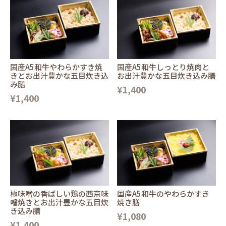
国産A5和牛やわらかすき焼
国産A5和牛しっとり焼肉と
きとお出汁豊かな五目炊き込
お出汁豊かな五目炊き込み膳
み膳
¥1,400
¥1,400
極味噌の香ばしい鶏の西京味
国産A5和牛のやわらかすき
噌焼きとお出汁豊かな五目炊
焼き膳
き込み膳
¥1,080
¥1,400