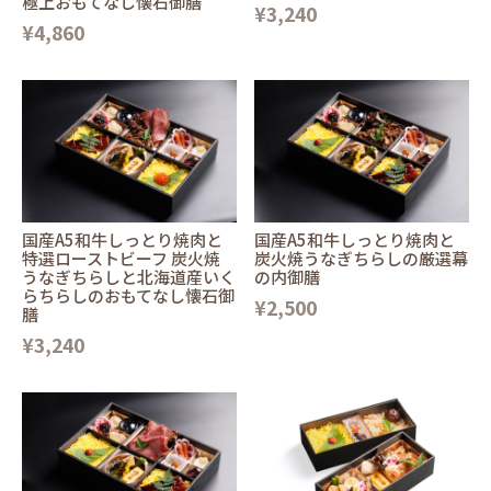
極上おもてなし懐石御膳
¥3,240
¥4,860
国産A5和牛しっとり焼肉と
国産A5和牛しっとり焼肉と
特選ローストビーフ 炭火焼
炭火焼うなぎちらしの厳選幕
うなぎちらしと北海道産いく
の内御膳
らちらしのおもてなし懐石御
¥2,500
膳
¥3,240