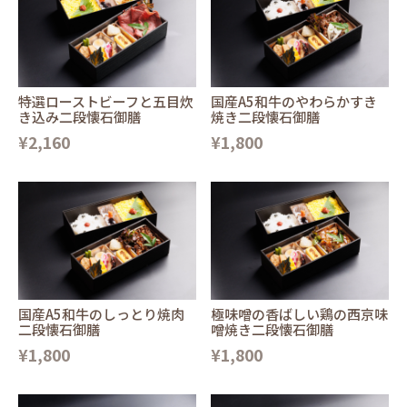
特選ローストビーフと五目炊
国産A5和牛のやわらかすき
き込み二段懐石御膳
焼き二段懐石御膳
¥2,160
¥1,800
国産A5和牛のしっとり焼肉
極味噌の香ばしい鶏の西京味
二段懐石御膳
噌焼き二段懐石御膳
¥1,800
¥1,800