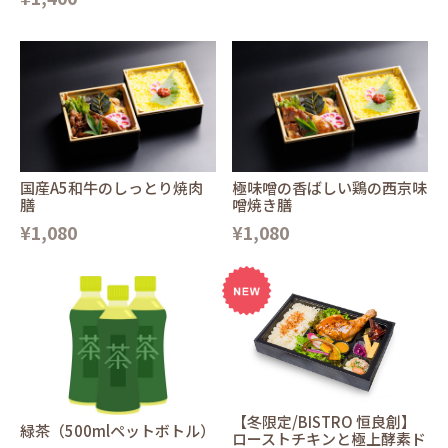
国産A5和牛のしっとり焼肉
極味噌の香ばしい鶏の西京味
膳
噌焼き膳
¥1,080
¥1,080
【冬限定/BISTRO 恒良創】
緑茶（500mlペットボトル）
ローストチキンと極上酵素ド