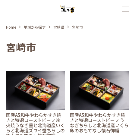
Home
地域から探す
宮崎県
宮崎市
宮崎市
国産A5和牛やわらかすき焼
国産A5和牛やわらかすき焼
きと特選ローストビーフ 炭
きと特選ローストビーフ う
火焼うなぎ重と北海道産いく
なぎちらしと北海道産いくら
らと北海道ズワイ蟹ちらしの
飯のおもてなし懐石御膳