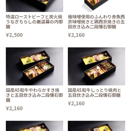
特選ローストビーフと炭火焼
極味噌使用のふんわり赤魚西
うなぎちらしの厳選幕の内御
京味噌焼きと鶏西京焼きの五
膳
目炊き込み二段懐石御膳
¥2,500
¥2,160
国産A5和牛やわらかすき焼
国産A5和牛しっとり焼肉と
きと五目炊き込み二段懐石御
五目炊き込み二段懐石御膳
膳
¥2,160
¥2,160