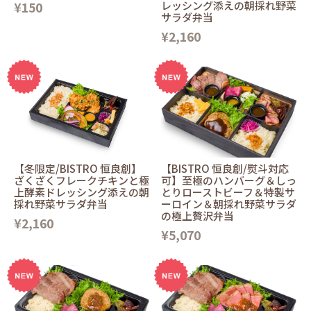
¥150
レッシング添えの朝採れ野菜
サラダ弁当
¥2,160
【冬限定/BISTRO 恒良創】
【BISTRO 恒良創/熨斗対応
ざくざくフレークチキンと極
可】至極のハンバーグ＆しっ
上酵素ドレッシング添えの朝
とりローストビーフ＆特製サ
採れ野菜サラダ弁当
ーロイン＆朝採れ野菜サラダ
の極上贅沢弁当
¥2,160
¥5,070