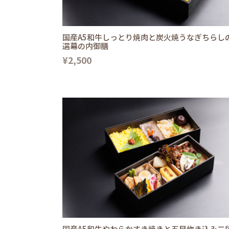
国産A5和牛しっとり焼肉と炭火焼うなぎちらし
選幕の内御膳
¥2,500
国産A5和牛やわらかすき焼きと五目炊き込み二