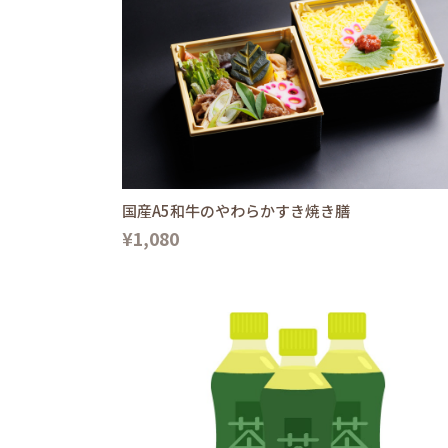
国産A5和牛のやわらかすき焼き膳
¥1,080