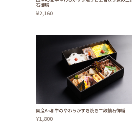
石御膳
¥2,160
国産A5和牛のやわらかすき焼き二段懐石御膳
¥1,800