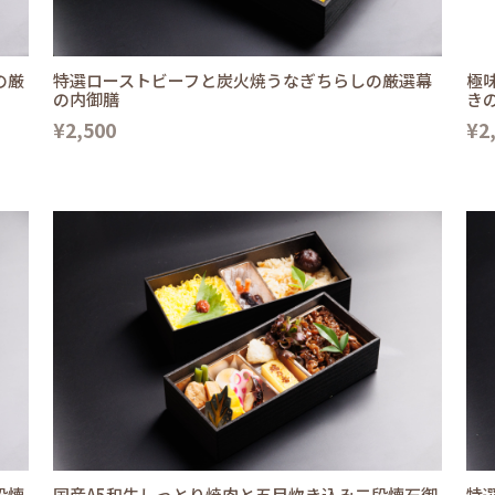
の厳
特選ローストビーフと炭火焼うなぎちらしの厳選幕
極
の内御膳
き
¥2,500
¥2
段懐
国産A5和牛しっとり焼肉と五目炊き込み二段懐石御
特