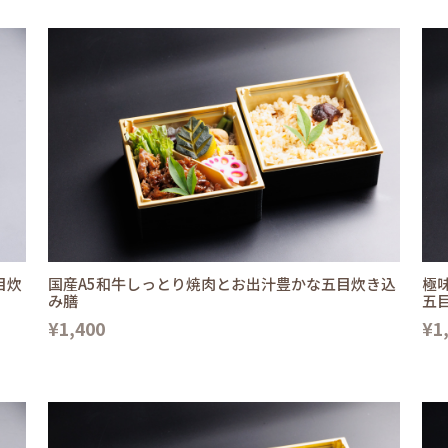
目炊
国産A5和牛しっとり焼肉とお出汁豊かな五目炊き込
極
み膳
五
¥1,400
¥1