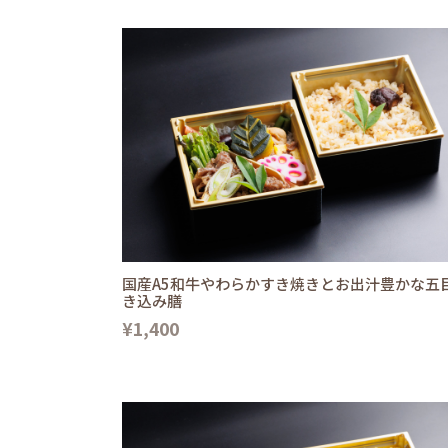
国産A5和牛やわらかすき焼きとお出汁豊かな五
き込み膳
¥1,400