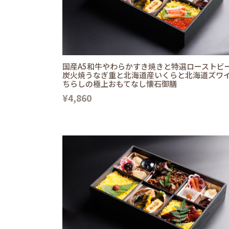
国産A5和牛やわらかすき焼きと特選ローストビ
炭火焼うなぎ重と北海道産いくらと北海道ズワ
ちらしの極上おもてなし懐石御膳
¥4,860