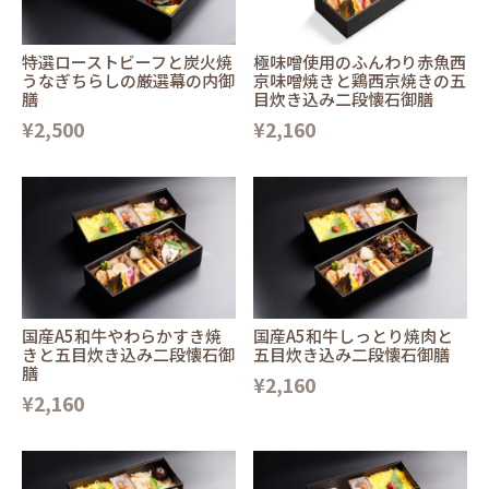
特選ローストビーフと炭火焼
極味噌使用のふんわり赤魚西
うなぎちらしの厳選幕の内御
京味噌焼きと鶏西京焼きの五
膳
目炊き込み二段懐石御膳
¥2,500
¥2,160
国産A5和牛やわらかすき焼
国産A5和牛しっとり焼肉と
きと五目炊き込み二段懐石御
五目炊き込み二段懐石御膳
膳
¥2,160
¥2,160