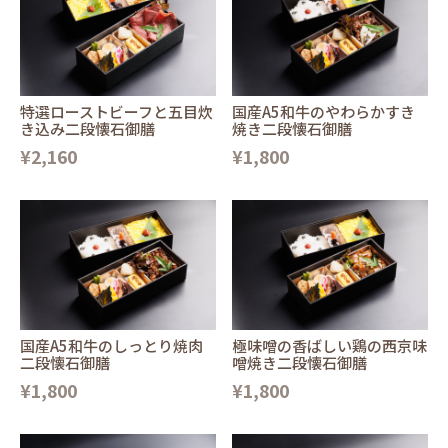
特選ローストビーフと五目炊
国産A5和牛のやわらかすき
き込み二段懐石御膳
焼き二段懐石御膳
¥2,160
¥1,800
国産A5和牛のしっとり焼肉
極味噌の香ばしい鶏の西京味
二段懐石御膳
噌焼き二段懐石御膳
¥1,800
¥1,800