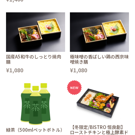
国産A5和牛のしっとり焼肉
極味噌の香ばしい鶏の西京味
膳
噌焼き膳
¥1,080
¥1,080
【冬限定/BISTRO 恒良創】
緑茶（500mlペットボトル）
ローストチキンと極上酵素ド