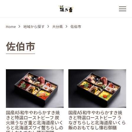
Home
地域から探す
大分県
佐伯市
佐伯市
国産A5和牛やわらかすき焼
国産A5和牛やわらかすき焼
きと特選ローストビーフ 炭
きと特選ローストビーフ う
火焼うなぎ重と北海道産いく
なぎちらしと北海道産いくら
らと北海道ズワイ蟹ちらしの
飯のおもてなし懐石御膳