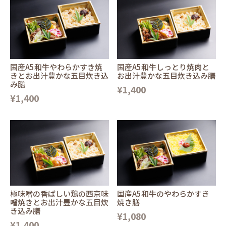
国産A5和牛やわらかすき焼
国産A5和牛しっとり焼肉と
きとお出汁豊かな五目炊き込
お出汁豊かな五目炊き込み膳
み膳
¥1,400
¥1,400
極味噌の香ばしい鶏の西京味
国産A5和牛のやわらかすき
噌焼きとお出汁豊かな五目炊
焼き膳
き込み膳
¥1,080
¥1,400