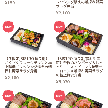
¥150
レッシング添えの朝採れ野菜
サラダ弁当
¥2,160
【冬限定/BISTRO 恒良創】
【BISTRO 恒良創/熨斗対応
ざくざくフレークチキンと極
可】至極のハンバーグ＆しっ
上酵素ドレッシング添えの朝
とりローストビーフ＆特製サ
採れ野菜サラダ弁当
ーロイン＆朝採れ野菜サラダ
の極上贅沢弁当
¥2,160
¥5,070