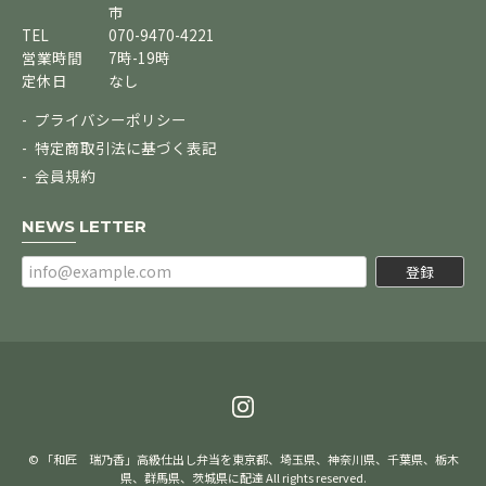
市
TEL
070-9470-4221
営業時間
7時-19時
定休日
なし
プライバシーポリシー
特定商取引法に基づく表記
会員規約
NEWS LETTER
登録
© 「和匠 瑞乃香」高級仕出し弁当を東京都、埼玉県、神奈川県、千葉県、栃木
県、群馬県、茨城県に配達 All rights reserved.