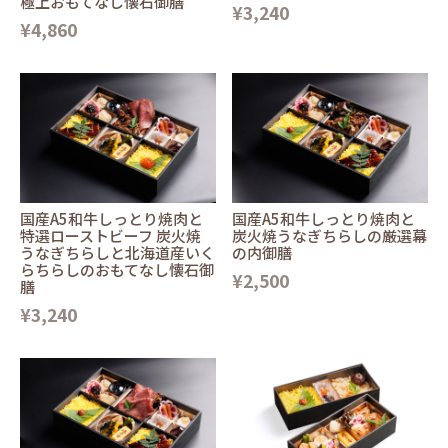
極上おもてなし懐石御膳
¥3,240
¥4,860
国産A5和牛しっとり焼肉と
国産A5和牛しっとり焼肉と
特選ローストビーフ 炭火焼
炭火焼うなぎちらしの厳選幕
うなぎちらしと北海道産いく
の内御膳
らちらしのおもてなし懐石御
¥2,500
膳
¥3,240