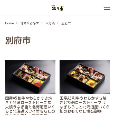
Home
地域から探す
大分県
別府市
別府市
国産A5和牛やわらかすき焼
国産A5和牛やわらかすき焼
きと特選ローストビーフ 炭
きと特選ローストビーフ う
火焼うなぎ重と北海道産いく
なぎちらしと北海道産いくら
らと北海道ズワイ蟹ちらしの
飯のおもてなし懐石御膳