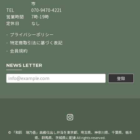
市
TEL
070-9470-4221
営業時間
7時-19時
定休日
なし
プライバシーポリシー
特定商取引法に基づく表記
会員規約
NEWS LETTER
登録
© 「和匠 瑞乃香」高級仕出し弁当を東京都、埼玉県、神奈川県、千葉県、栃木
県、群馬県、茨城県に配達 All rights reserved.