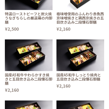
特選ローストビーフと炭火焼
極味噌使用のふんわり赤魚西
うなぎちらしの厳選幕の内御
京味噌焼きと鶏西京焼きの五
膳
目炊き込み二段懐石御膳
¥2,500
¥2,160
国産A5和牛やわらかすき焼
国産A5和牛しっとり焼肉と
きと五目炊き込み二段懐石御
五目炊き込み二段懐石御膳
膳
¥2,160
¥2,160