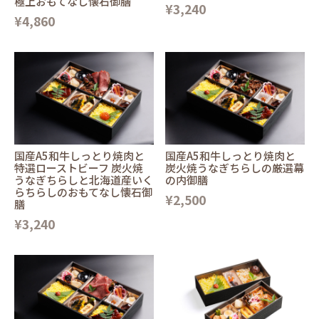
極上おもてなし懐石御膳
¥3,240
¥4,860
国産A5和牛しっとり焼肉と
国産A5和牛しっとり焼肉と
特選ローストビーフ 炭火焼
炭火焼うなぎちらしの厳選幕
うなぎちらしと北海道産いく
の内御膳
らちらしのおもてなし懐石御
¥2,500
膳
¥3,240