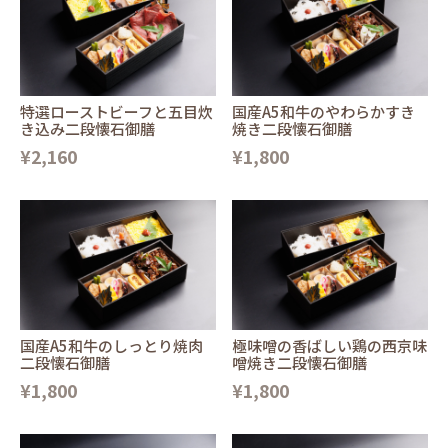
特選ローストビーフと五目炊
国産A5和牛のやわらかすき
き込み二段懐石御膳
焼き二段懐石御膳
¥2,160
¥1,800
国産A5和牛のしっとり焼肉
極味噌の香ばしい鶏の西京味
二段懐石御膳
噌焼き二段懐石御膳
¥1,800
¥1,800