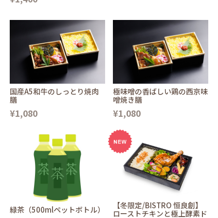
国産A5和牛のしっとり焼肉
極味噌の香ばしい鶏の西京味
膳
噌焼き膳
¥1,080
¥1,080
【冬限定/BISTRO 恒良創】
緑茶（500mlペットボトル）
ローストチキンと極上酵素ド