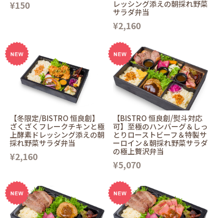
¥150
レッシング添えの朝採れ野菜
サラダ弁当
¥2,160
【冬限定/BISTRO 恒良創】
【BISTRO 恒良創/熨斗対応
ざくざくフレークチキンと極
可】至極のハンバーグ＆しっ
上酵素ドレッシング添えの朝
とりローストビーフ＆特製サ
採れ野菜サラダ弁当
ーロイン＆朝採れ野菜サラダ
の極上贅沢弁当
¥2,160
¥5,070