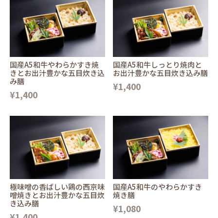
国産A5和牛やわらかすき焼
国産A5和牛しっとり焼肉と
きとお出汁豊かな五目炊き込
お出汁豊かな五目炊き込み膳
み膳
¥1,400
¥1,400
極味噌の香ばしい鶏の西京味
国産A5和牛のやわらかすき
噌焼きとお出汁豊かな五目炊
焼き膳
き込み膳
¥1,080
¥1,400