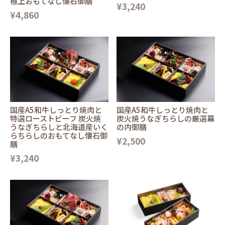
極上おもてなし懐石御膳
¥3,240
¥4,860
国産A5和牛しっとり焼肉と
国産A5和牛しっとり焼肉と
特選ローストビーフ 炭火焼
炭火焼うなぎちらしの厳選幕
うなぎちらしと北海道産いく
の内御膳
らちらしのおもてなし懐石御
¥2,500
膳
¥3,240