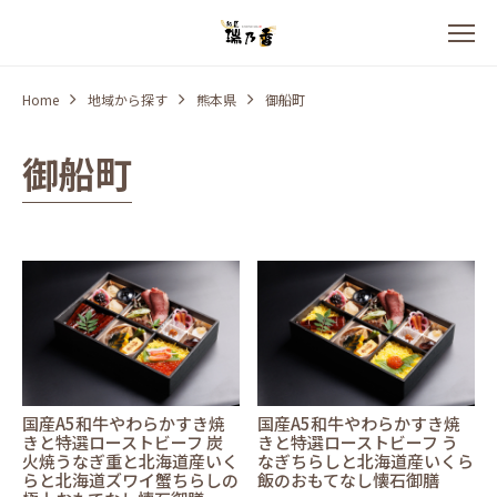
Home
地域から探す
熊本県
御船町
御船町
国産A5和牛やわらかすき焼
国産A5和牛やわらかすき焼
きと特選ローストビーフ 炭
きと特選ローストビーフ う
火焼うなぎ重と北海道産いく
なぎちらしと北海道産いくら
らと北海道ズワイ蟹ちらしの
飯のおもてなし懐石御膳