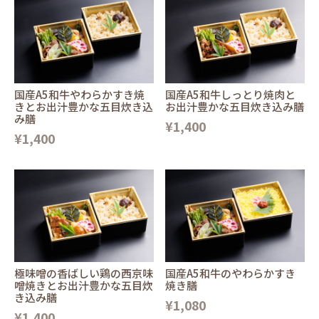
国産A5和牛やわらかすき焼
国産A5和牛しっとり焼肉と
きとお出汁豊かな五目炊き込
お出汁豊かな五目炊き込み膳
み膳
¥1,400
¥1,400
極味噌の香ばしい鶏の西京味
国産A5和牛のやわらかすき
噌焼きとお出汁豊かな五目炊
焼き膳
き込み膳
¥1,080
¥1,400