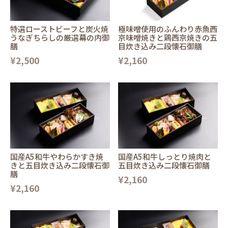
特選ローストビーフと炭火焼
極味噌使用のふんわり赤魚西
うなぎちらしの厳選幕の内御
京味噌焼きと鶏西京焼きの五
膳
目炊き込み二段懐石御膳
¥2,500
¥2,160
国産A5和牛やわらかすき焼
国産A5和牛しっとり焼肉と
きと五目炊き込み二段懐石御
五目炊き込み二段懐石御膳
膳
¥2,160
¥2,160