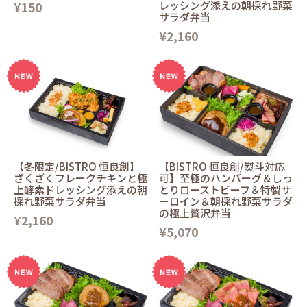
¥150
レッシング添えの朝採れ野菜
サラダ弁当
¥2,160
【冬限定/BISTRO 恒良創】
【BISTRO 恒良創/熨斗対応
ざくざくフレークチキンと極
可】至極のハンバーグ＆しっ
上酵素ドレッシング添えの朝
とりローストビーフ＆特製サ
採れ野菜サラダ弁当
ーロイン＆朝採れ野菜サラダ
の極上贅沢弁当
¥2,160
¥5,070