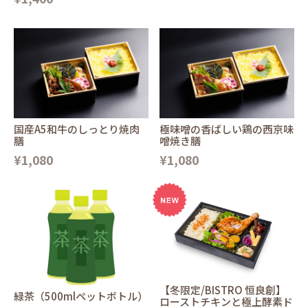
国産A5和牛のしっとり焼肉
極味噌の香ばしい鶏の西京味
膳
噌焼き膳
¥1,080
¥1,080
【冬限定/BISTRO 恒良創】
緑茶（500mlペットボトル）
ローストチキンと極上酵素ド