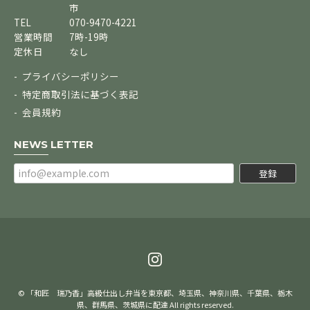
市
TEL
070-9470-4221
営業時間
7時-19時
定休日
なし
プライバシーポリシー
特定商取引法に基づく表記
会員規約
NEWS LETTER
登録
© 「和匠 瑞乃香」高級仕出し弁当を東京都、埼玉県、神奈川県、千葉県、栃木
県、群馬県、茨城県に配達 All rights reserved.