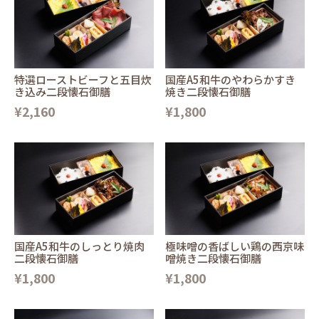
特選ローストビーフと五目炊
国産A5和牛のやわらかすき
き込み二段懐石御膳
焼き二段懐石御膳
¥2,160
¥1,800
国産A5和牛のしっとり焼肉
極味噌の香ばしい鶏の西京味
二段懐石御膳
噌焼き二段懐石御膳
¥1,800
¥1,800