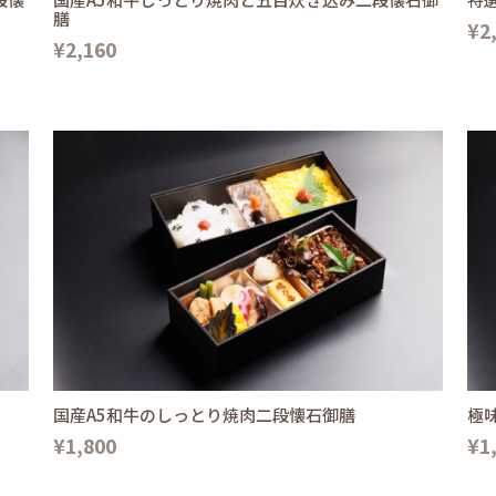
膳
¥2
¥2,160
国産A5和牛のしっとり焼肉二段懐石御膳
極
¥1,800
¥1