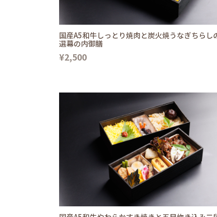
国産A5和牛しっとり焼肉と炭火焼うなぎちらし
選幕の内御膳
¥2,500
国産A5和牛やわらかすき焼きと五目炊き込み二