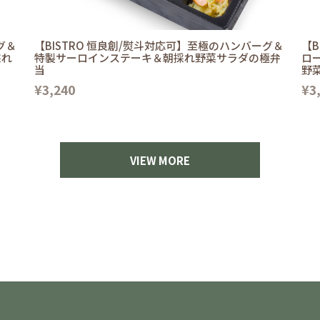
グ＆
【BISTRO 恒良創/熨斗対応可】至極のハンバーグ＆
【B
採れ
特製サーロインステーキ＆朝採れ野菜サラダの極弁
ロ
当
野
¥3,240
¥3
VIEW MORE