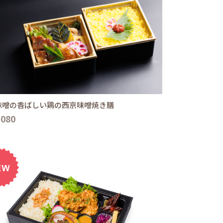
味噌の香ばしい鶏の西京味噌焼き膳
,080