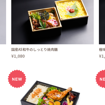
国産A5和牛のしっとり焼肉膳
極
¥1,080
¥1