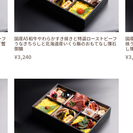
ーフ
国産A5和牛やわらかすき焼きと特選ローストビーフ
国
イ蟹
うなぎちらしと北海道産いくら飯のおもてなし懐石
焼
御膳
し
¥3,240
¥3