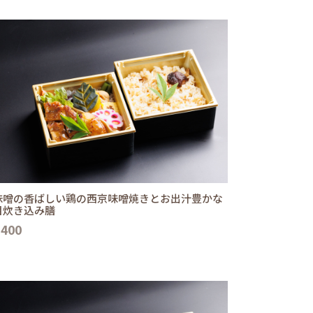
味噌の香ばしい鶏の西京味噌焼きとお出汁豊かな
目炊き込み膳
,400