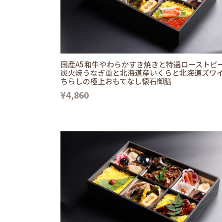
国産A5和牛やわらかすき焼きと特選ローストビ
炭火焼うなぎ重と北海道産いくらと北海道ズワ
ちらしの極上おもてなし懐石御膳
¥4,860