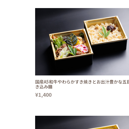
国産A5和牛やわらかすき焼きとお出汁豊かな五
き込み膳
¥1,400