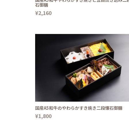
石御膳
¥2,160
国産A5和牛のやわらかすき焼き二段懐石御膳
¥1,800