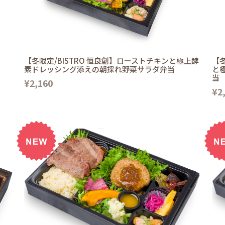
【冬限定/BISTRO 恒良創】ローストチキンと極上酵
【冬
素ドレッシング添えの朝採れ野菜サラダ弁当
と
当
¥2,160
¥2