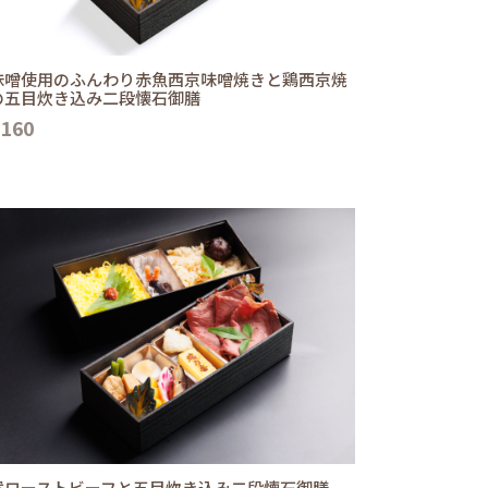
味噌使用のふんわり赤魚西京味噌焼きと鶏西京焼
の五目炊き込み二段懐石御膳
,160
選ローストビーフと五目炊き込み二段懐石御膳