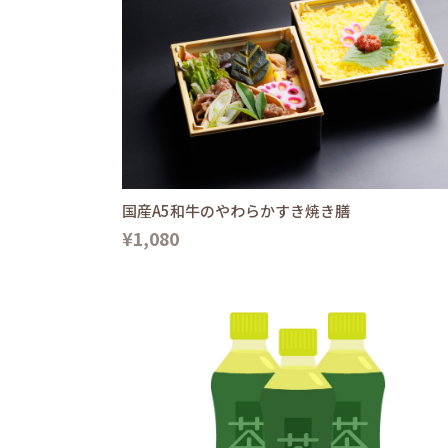
国産A5和牛のやわらかすき焼き膳
¥1,080