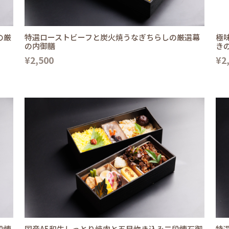
の厳
特選ローストビーフと炭火焼うなぎちらしの厳選幕
極
の内御膳
き
¥2,500
¥2
段懐
国産A5和牛しっとり焼肉と五目炊き込み二段懐石御
特