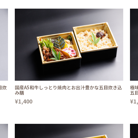
目炊
国産A5和牛しっとり焼肉とお出汁豊かな五目炊き込
極
み膳
五
¥1,400
¥1