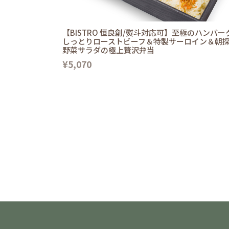
【BISTRO 恒良創/熨斗対応可】至極のハンバー
しっとりローストビーフ＆特製サーロイン＆朝
野菜サラダの極上贅沢弁当
¥5,070