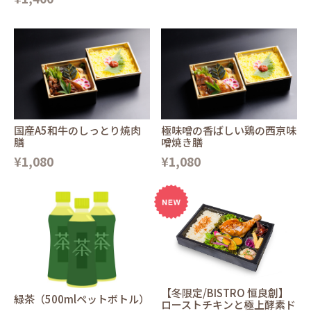
国産A5和牛のしっとり焼肉
極味噌の香ばしい鶏の西京味
膳
噌焼き膳
¥1,080
¥1,080
【冬限定/BISTRO 恒良創】
緑茶（500mlペットボトル）
ローストチキンと極上酵素ド