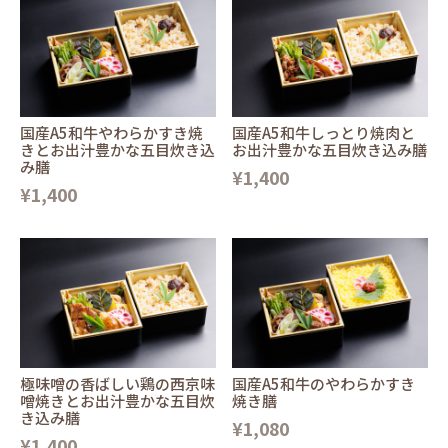
国産A5和牛やわらかすき焼
国産A5和牛しっとり焼肉と
きとお出汁豊かな五目炊き込
お出汁豊かな五目炊き込み膳
み膳
¥1,400
¥1,400
極味噌の香ばしい鶏の西京味
国産A5和牛のやわらかすき
噌焼きとお出汁豊かな五目炊
焼き膳
き込み膳
¥1,080
¥1,400