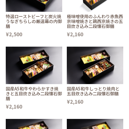
特選ローストビーフと炭火焼
極味噌使用のふんわり赤魚西
うなぎちらしの厳選幕の内御
京味噌焼きと鶏西京焼きの五
膳
目炊き込み二段懐石御膳
¥2,500
¥2,160
国産A5和牛やわらかすき焼
国産A5和牛しっとり焼肉と
きと五目炊き込み二段懐石御
五目炊き込み二段懐石御膳
膳
¥2,160
¥2,160