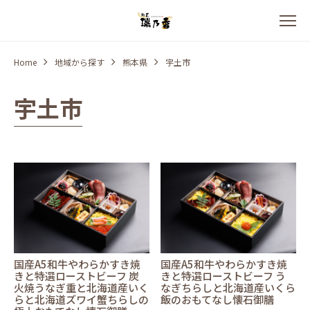
Home
地域から探す
熊本県
宇土市
宇土市
国産A5和牛やわらかすき焼
国産A5和牛やわらかすき焼
きと特選ローストビーフ 炭
きと特選ローストビーフ う
火焼うなぎ重と北海道産いく
なぎちらしと北海道産いくら
らと北海道ズワイ蟹ちらしの
飯のおもてなし懐石御膳