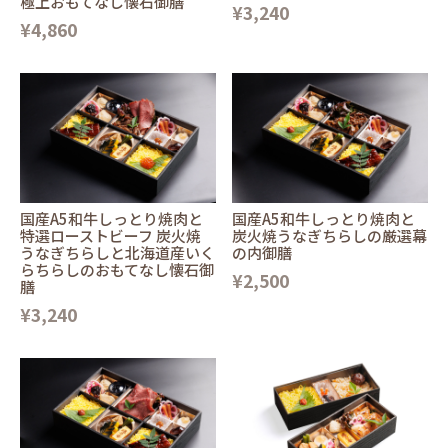
極上おもてなし懐石御膳
¥3,240
¥4,860
国産A5和牛しっとり焼肉と
国産A5和牛しっとり焼肉と
特選ローストビーフ 炭火焼
炭火焼うなぎちらしの厳選幕
うなぎちらしと北海道産いく
の内御膳
らちらしのおもてなし懐石御
¥2,500
膳
¥3,240