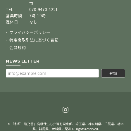
市
TEL
070-9470-4221
営業時間
7時-19時
定休日
なし
プライバシーポリシー
特定商取引法に基づく表記
会員規約
NEWS LETTER
登録
© 「和匠 瑞乃香」高級仕出し弁当を東京都、埼玉県、神奈川県、千葉県、栃木
県、群馬県、茨城県に配達 All rights reserved.