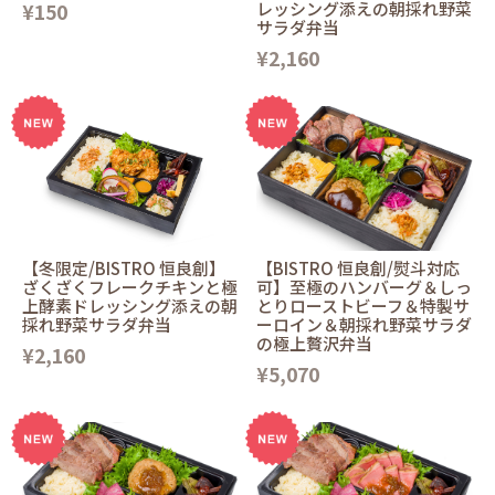
¥150
レッシング添えの朝採れ野菜
サラダ弁当
¥2,160
【冬限定/BISTRO 恒良創】
【BISTRO 恒良創/熨斗対応
ざくざくフレークチキンと極
可】至極のハンバーグ＆しっ
上酵素ドレッシング添えの朝
とりローストビーフ＆特製サ
採れ野菜サラダ弁当
ーロイン＆朝採れ野菜サラダ
の極上贅沢弁当
¥2,160
¥5,070