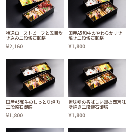
特選ローストビーフと五目炊
国産A5和牛のやわらかすき
き込み二段懐石御膳
焼き二段懐石御膳
¥2,160
¥1,800
国産A5和牛のしっとり焼肉
極味噌の香ばしい鶏の西京味
二段懐石御膳
噌焼き二段懐石御膳
¥1,800
¥1,800