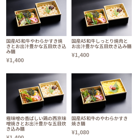
国産A5和牛やわらかすき焼
国産A5和牛しっとり焼肉と
きとお出汁豊かな五目炊き込
お出汁豊かな五目炊き込み膳
み膳
¥1,400
¥1,400
極味噌の香ばしい鶏の西京味
国産A5和牛のやわらかすき
噌焼きとお出汁豊かな五目炊
焼き膳
き込み膳
¥1,080
¥1,400