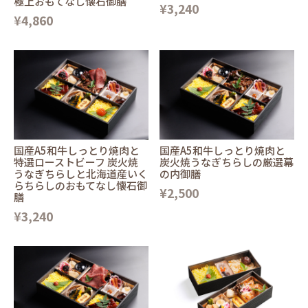
極上おもてなし懐石御膳
¥3,240
¥4,860
国産A5和牛しっとり焼肉と
国産A5和牛しっとり焼肉と
特選ローストビーフ 炭火焼
炭火焼うなぎちらしの厳選幕
うなぎちらしと北海道産いく
の内御膳
らちらしのおもてなし懐石御
¥2,500
膳
¥3,240