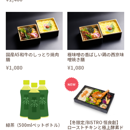
国産A5和牛のしっとり焼肉
極味噌の香ばしい鶏の西京味
膳
噌焼き膳
¥1,080
¥1,080
【冬限定/BISTRO 恒良創】
緑茶（500mlペットボトル）
ローストチキンと極上酵素ド