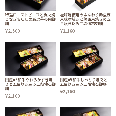
特選ローストビーフと炭火焼
極味噌使用のふんわり赤魚西
うなぎちらしの厳選幕の内御
京味噌焼きと鶏西京焼きの五
膳
目炊き込み二段懐石御膳
¥2,500
¥2,160
国産A5和牛やわらかすき焼
国産A5和牛しっとり焼肉と
きと五目炊き込み二段懐石御
五目炊き込み二段懐石御膳
膳
¥2,160
¥2,160