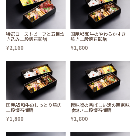
特選ローストビーフと五目炊
国産A5和牛のやわらかすき
き込み二段懐石御膳
焼き二段懐石御膳
¥2,160
¥1,800
国産A5和牛のしっとり焼肉
極味噌の香ばしい鶏の西京味
二段懐石御膳
噌焼き二段懐石御膳
¥1,800
¥1,800