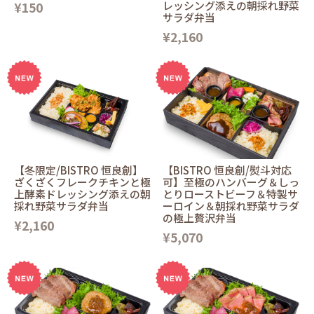
¥150
レッシング添えの朝採れ野菜
サラダ弁当
¥2,160
【冬限定/BISTRO 恒良創】
【BISTRO 恒良創/熨斗対応
ざくざくフレークチキンと極
可】至極のハンバーグ＆しっ
上酵素ドレッシング添えの朝
とりローストビーフ＆特製サ
採れ野菜サラダ弁当
ーロイン＆朝採れ野菜サラダ
の極上贅沢弁当
¥2,160
¥5,070