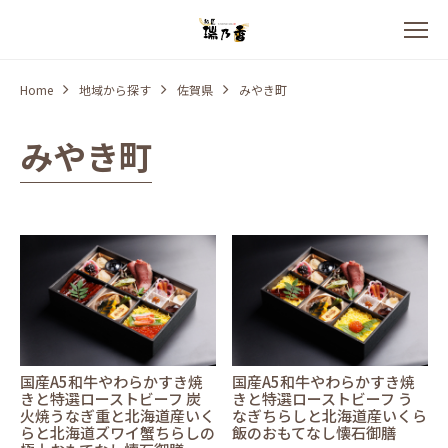
Home
地域から探す
佐賀県
みやき町
みやき町
国産A5和牛やわらかすき焼
国産A5和牛やわらかすき焼
きと特選ローストビーフ 炭
きと特選ローストビーフ う
火焼うなぎ重と北海道産いく
なぎちらしと北海道産いくら
らと北海道ズワイ蟹ちらしの
飯のおもてなし懐石御膳