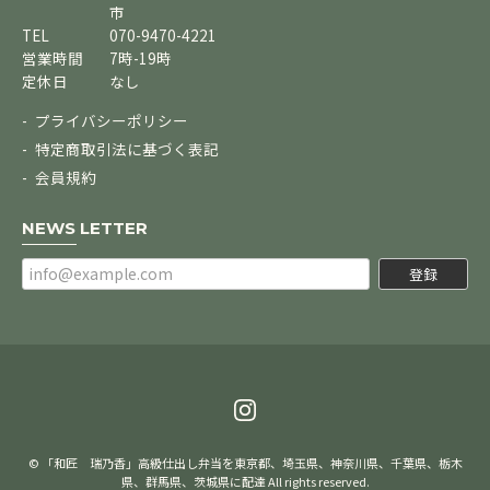
市
TEL
070-9470-4221
営業時間
7時-19時
定休日
なし
プライバシーポリシー
特定商取引法に基づく表記
会員規約
NEWS LETTER
登録
© 「和匠 瑞乃香」高級仕出し弁当を東京都、埼玉県、神奈川県、千葉県、栃木
県、群馬県、茨城県に配達 All rights reserved.