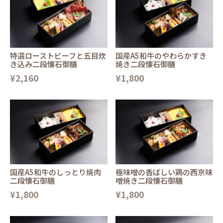
特選ローストビーフと五目炊
国産A5和牛のやわらかすき
き込み二段懐石御膳
焼き二段懐石御膳
¥2,160
¥1,800
国産A5和牛のしっとり焼肉
極味噌の香ばしい鶏の西京味
二段懐石御膳
噌焼き二段懐石御膳
¥1,800
¥1,800