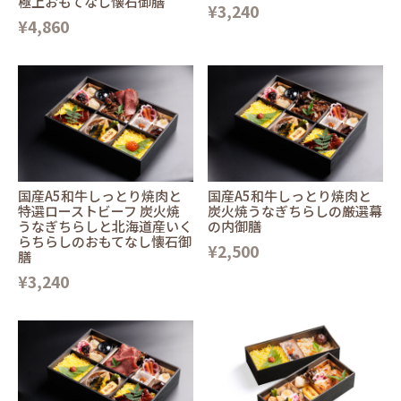
極上おもてなし懐石御膳
¥3,240
¥4,860
国産A5和牛しっとり焼肉と
国産A5和牛しっとり焼肉と
特選ローストビーフ 炭火焼
炭火焼うなぎちらしの厳選幕
うなぎちらしと北海道産いく
の内御膳
らちらしのおもてなし懐石御
¥2,500
膳
¥3,240