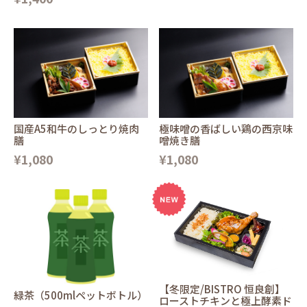
国産A5和牛のしっとり焼肉
極味噌の香ばしい鶏の西京味
膳
噌焼き膳
¥1,080
¥1,080
【冬限定/BISTRO 恒良創】
緑茶（500mlペットボトル）
ローストチキンと極上酵素ド