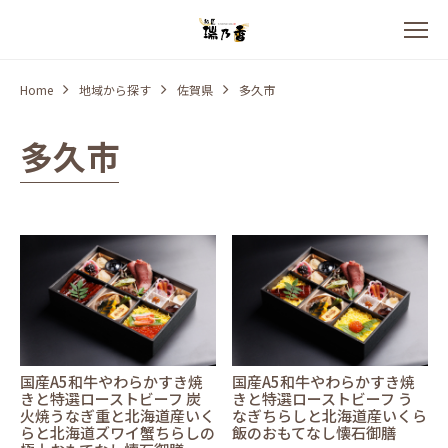
Home
地域から探す
佐賀県
多久市
多久市
国産A5和牛やわらかすき焼
国産A5和牛やわらかすき焼
きと特選ローストビーフ 炭
きと特選ローストビーフ う
火焼うなぎ重と北海道産いく
なぎちらしと北海道産いくら
らと北海道ズワイ蟹ちらしの
飯のおもてなし懐石御膳