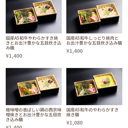
国産A5和牛やわらかすき焼
国産A5和牛しっとり焼肉と
きとお出汁豊かな五目炊き込
お出汁豊かな五目炊き込み膳
み膳
¥1,400
¥1,400
極味噌の香ばしい鶏の西京味
国産A5和牛のやわらかすき
噌焼きとお出汁豊かな五目炊
焼き膳
き込み膳
¥1,080
¥1,400