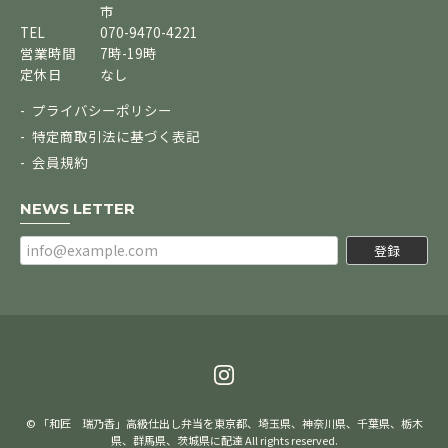
市
TEL
070-9470-4221
営業時間
7時-19時
定休日
なし
プライバシーポリシー
特定商取引法に基づく表記
会員規約
NEWS LETTER
登録
© 「和匠 瑞乃香」高級仕出し弁当を東京都、埼玉県、神奈川県、千葉県、栃木
県、群馬県、茨城県に配達 All rights reserved.