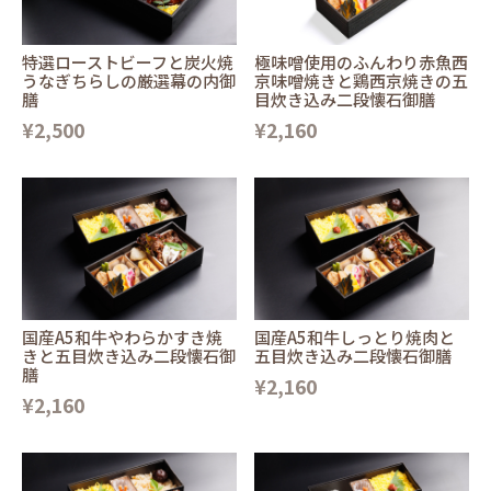
特選ローストビーフと炭火焼
極味噌使用のふんわり赤魚西
うなぎちらしの厳選幕の内御
京味噌焼きと鶏西京焼きの五
膳
目炊き込み二段懐石御膳
¥2,500
¥2,160
国産A5和牛やわらかすき焼
国産A5和牛しっとり焼肉と
きと五目炊き込み二段懐石御
五目炊き込み二段懐石御膳
膳
¥2,160
¥2,160