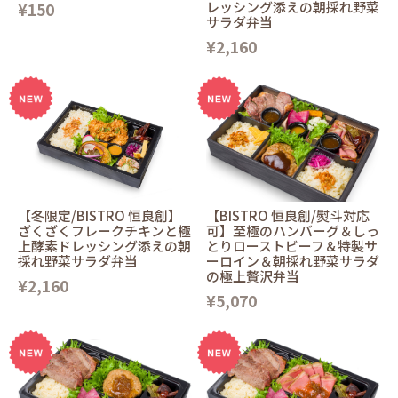
¥150
レッシング添えの朝採れ野菜
サラダ弁当
¥2,160
【冬限定/BISTRO 恒良創】
【BISTRO 恒良創/熨斗対応
ざくざくフレークチキンと極
可】至極のハンバーグ＆しっ
上酵素ドレッシング添えの朝
とりローストビーフ＆特製サ
採れ野菜サラダ弁当
ーロイン＆朝採れ野菜サラダ
の極上贅沢弁当
¥2,160
¥5,070