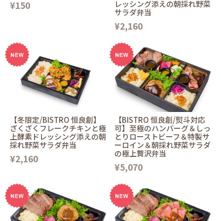
¥150
レッシング添えの朝採れ野菜
サラダ弁当
¥2,160
【冬限定/BISTRO 恒良創】
【BISTRO 恒良創/熨斗対応
ざくざくフレークチキンと極
可】至極のハンバーグ＆しっ
上酵素ドレッシング添えの朝
とりローストビーフ＆特製サ
採れ野菜サラダ弁当
ーロイン＆朝採れ野菜サラダ
の極上贅沢弁当
¥2,160
¥5,070