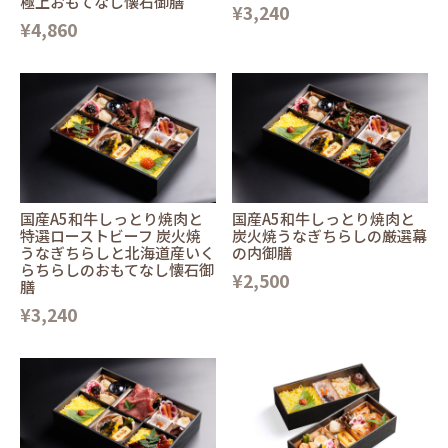
極上おもてなし懐石御膳
¥3,240
¥4,860
国産A5和牛しっとり焼肉と
国産A5和牛しっとり焼肉と
特選ローストビーフ 炭火焼
炭火焼うなぎちらしの厳選幕
うなぎちらしと北海道産いく
の内御膳
らちらしのおもてなし懐石御
¥2,500
膳
¥3,240