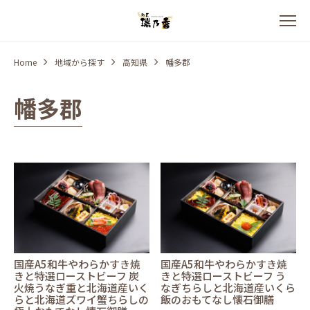
Home
地域から探す
高知県
幡多郡
幡多郡
国産A5和牛やわらかすき焼
国産A5和牛やわらかすき焼
きと特選ローストビーフ 炭
きと特選ローストビーフ う
火焼うなぎ重と北海道産いく
なぎちらしと北海道産いくら
らと北海道ズワイ蟹ちらしの
飯のおもてなし懐石御膳