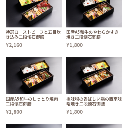
特選ローストビーフと五目炊
国産A5和牛のやわらかすき
き込み二段懐石御膳
焼き二段懐石御膳
¥2,160
¥1,800
国産A5和牛のしっとり焼肉
極味噌の香ばしい鶏の西京味
二段懐石御膳
噌焼き二段懐石御膳
¥1,800
¥1,800