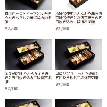
特選ローストビーフと炭火焼
極味噌使用のふんわり赤魚西
うなぎちらしの厳選幕の内御
京味噌焼きと鶏西京焼きの五
膳
目炊き込み二段懐石御膳
¥2,500
¥2,160
国産A5和牛やわらかすき焼
国産A5和牛しっとり焼肉と
きと五目炊き込み二段懐石御
五目炊き込み二段懐石御膳
膳
¥2,160
¥2,160