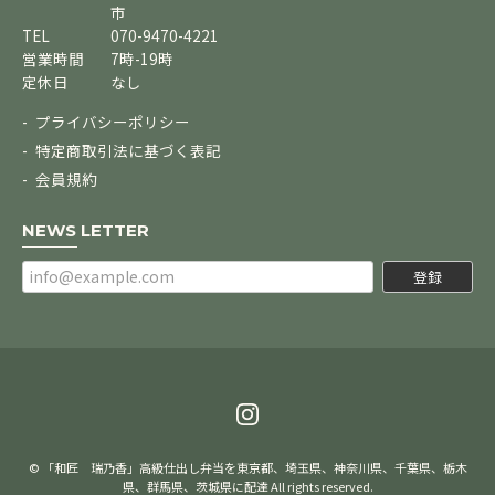
市
TEL
070-9470-4221
営業時間
7時-19時
定休日
なし
プライバシーポリシー
特定商取引法に基づく表記
会員規約
NEWS LETTER
登録
© 「和匠 瑞乃香」高級仕出し弁当を東京都、埼玉県、神奈川県、千葉県、栃木
県、群馬県、茨城県に配達 All rights reserved.