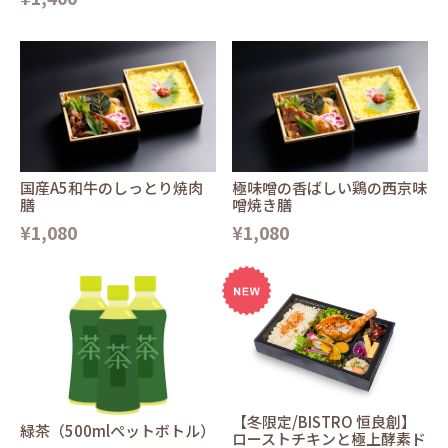
国産A5和牛のしっとり焼肉
極味噌の香ばしい鶏の西京味
膳
噌焼き膳
¥1,080
¥1,080
【冬限定/BISTRO 恒良創】
緑茶（500mlペットボトル）
ローストチキンと極上酵素ド