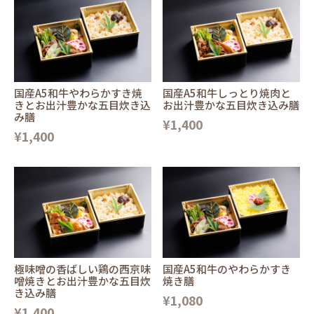
国産A5和牛やわらかすき焼
国産A5和牛しっとり焼肉と
きとお出汁豊かな五目炊き込
お出汁豊かな五目炊き込み膳
み膳
¥1,400
¥1,400
極味噌の香ばしい鶏の西京味
国産A5和牛のやわらかすき
噌焼きとお出汁豊かな五目炊
焼き膳
き込み膳
¥1,080
¥1,400