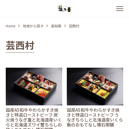
Home
地域から探す
高知県
芸西村
芸西村
国産A5和牛やわらかすき焼
国産A5和牛やわらかすき焼
きと特選ローストビーフ 炭
きと特選ローストビーフ う
火焼うなぎ重と北海道産いく
なぎちらしと北海道産いくら
らと北海道ズワイ蟹ちらしの
飯のおもてなし懐石御膳