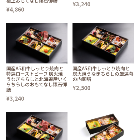
極上おもてなし懐石御膳
¥3,240
¥4,860
国産A5和牛しっとり焼肉と
国産A5和牛しっとり焼肉と
特選ローストビーフ 炭火焼
炭火焼うなぎちらしの厳選幕
うなぎちらしと北海道産いく
の内御膳
らちらしのおもてなし懐石御
¥2,500
膳
¥3,240