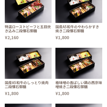
特選ローストビーフと五目炊
国産A5和牛のやわらかすき
き込み二段懐石御膳
焼き二段懐石御膳
¥2,160
¥1,800
国産A5和牛のしっとり焼肉
極味噌の香ばしい鶏の西京味
二段懐石御膳
噌焼き二段懐石御膳
¥1,800
¥1,800