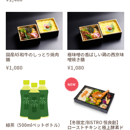
国産A5和牛のしっとり焼肉
極味噌の香ばしい鶏の西京味
膳
噌焼き膳
¥1,080
¥1,080
【冬限定/BISTRO 恒良創】
緑茶（500mlペットボトル）
ローストチキンと極上酵素ド