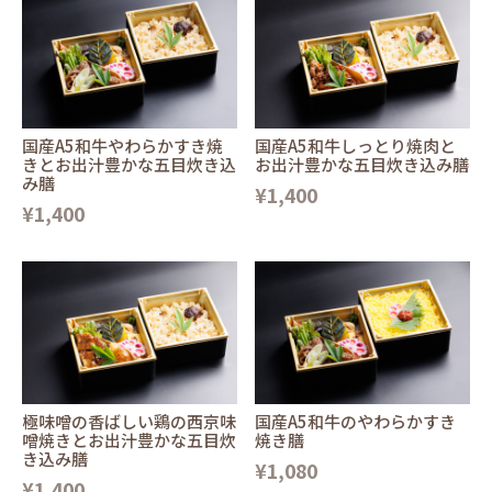
国産A5和牛やわらかすき焼
国産A5和牛しっとり焼肉と
きとお出汁豊かな五目炊き込
お出汁豊かな五目炊き込み膳
み膳
¥1,400
¥1,400
極味噌の香ばしい鶏の西京味
国産A5和牛のやわらかすき
噌焼きとお出汁豊かな五目炊
焼き膳
き込み膳
¥1,080
¥1,400