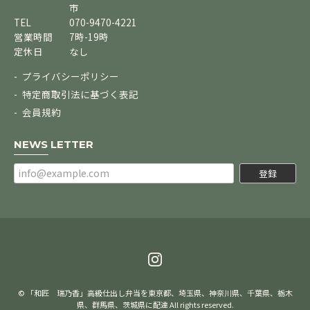
市
TEL
070-9470-4221
営業時間
7時-19時
定休日
なし
プライバシーポリシー
特定商取引法に基づく表記
会員規約
NEWS LETTER
登録
© 「和匠 瑞乃香」高級仕出し弁当を東京都、埼玉県、神奈川県、千葉県、栃木
県、群馬県、茨城県に配達 All rights reserved.