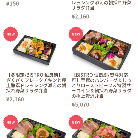
¥150
レッシング添えの朝採れ野菜
サラダ弁当
¥2,160
【冬限定/BISTRO 恒良創】
【BISTRO 恒良創/熨斗対応
ざくざくフレークチキンと極
可】至極のハンバーグ＆しっ
上酵素ドレッシング添えの朝
とりローストビーフ＆特製サ
採れ野菜サラダ弁当
ーロイン＆朝採れ野菜サラダ
の極上贅沢弁当
¥2,160
¥5,070