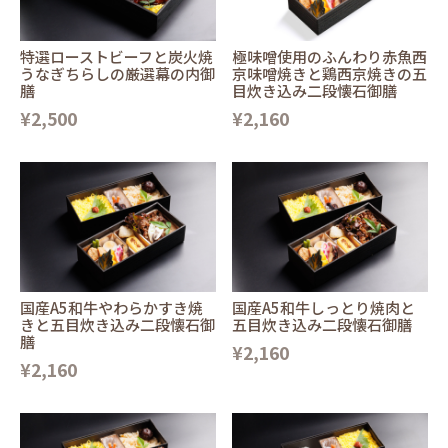
特選ローストビーフと炭火焼
極味噌使用のふんわり赤魚西
うなぎちらしの厳選幕の内御
京味噌焼きと鶏西京焼きの五
膳
目炊き込み二段懐石御膳
¥2,500
¥2,160
国産A5和牛やわらかすき焼
国産A5和牛しっとり焼肉と
きと五目炊き込み二段懐石御
五目炊き込み二段懐石御膳
膳
¥2,160
¥2,160