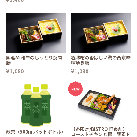
国産A5和牛のしっとり焼肉
極味噌の香ばしい鶏の西京味
膳
噌焼き膳
¥1,080
¥1,080
【冬限定/BISTRO 恒良創】
緑茶（500mlペットボトル）
ローストチキンと極上酵素ド