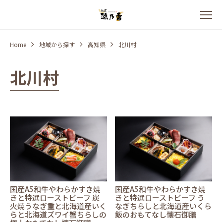
Home
地域から探す
高知県
北川村
北川村
国産A5和牛やわらかすき焼
国産A5和牛やわらかすき焼
きと特選ローストビーフ 炭
きと特選ローストビーフ う
火焼うなぎ重と北海道産いく
なぎちらしと北海道産いくら
らと北海道ズワイ蟹ちらしの
飯のおもてなし懐石御膳