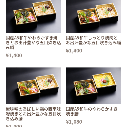
国産A5和牛やわらかすき焼
国産A5和牛しっとり焼肉と
きとお出汁豊かな五目炊き込
お出汁豊かな五目炊き込み膳
み膳
¥1,400
¥1,400
極味噌の香ばしい鶏の西京味
国産A5和牛のやわらかすき
噌焼きとお出汁豊かな五目炊
焼き膳
き込み膳
¥1,080
¥1,400