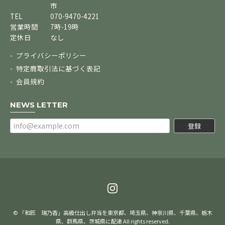
市
TEL
070-9470-4221
営業時間
7時-19時
定休日
なし
プライバシーポリシー
特定商取引法に基づく表記
会員規約
NEWS LETTER
登録
© 「和匠 瑞乃香」高級仕出し弁当を東京都、埼玉県、神奈川県、千葉県、栃木
県、群馬県、茨城県に配達 All rights reserved.