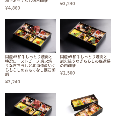
極上おもてなし懐石御膳
¥3,240
¥4,860
国産A5和牛しっとり焼肉と
国産A5和牛しっとり焼肉と
特選ローストビーフ 炭火焼
炭火焼うなぎちらしの厳選幕
うなぎちらしと北海道産いく
の内御膳
らちらしのおもてなし懐石御
¥2,500
膳
¥3,240