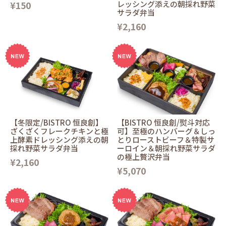
¥150
レッシング添えの朝採れ野菜
サラダ弁当
¥2,160
【冬限定/BISTRO 恒良創】
【BISTRO 恒良創/熨斗対応
ざくざくフレークチキンと極
可】至極のハンバーグ＆しっ
上酵素ドレッシング添えの朝
とりローストビーフ＆特製サ
採れ野菜サラダ弁当
ーロイン＆朝採れ野菜サラダ
の極上贅沢弁当
¥2,160
¥5,070