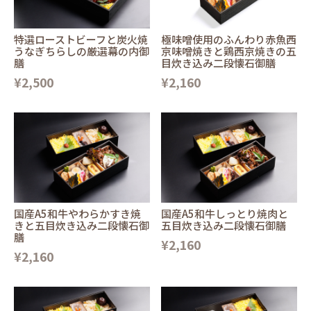
特選ローストビーフと炭火焼
極味噌使用のふんわり赤魚西
うなぎちらしの厳選幕の内御
京味噌焼きと鶏西京焼きの五
膳
目炊き込み二段懐石御膳
¥2,500
¥2,160
国産A5和牛やわらかすき焼
国産A5和牛しっとり焼肉と
きと五目炊き込み二段懐石御
五目炊き込み二段懐石御膳
膳
¥2,160
¥2,160