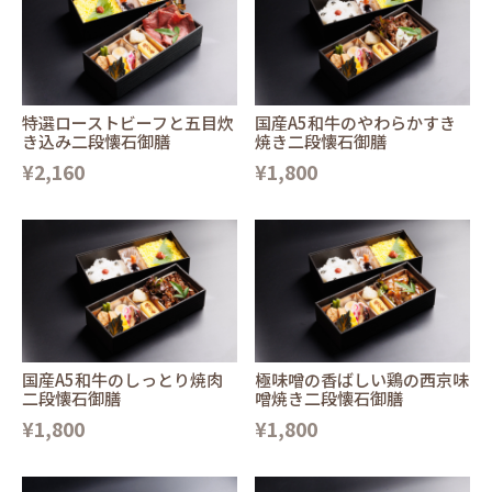
特選ローストビーフと五目炊
国産A5和牛のやわらかすき
き込み二段懐石御膳
焼き二段懐石御膳
¥2,160
¥1,800
国産A5和牛のしっとり焼肉
極味噌の香ばしい鶏の西京味
二段懐石御膳
噌焼き二段懐石御膳
¥1,800
¥1,800