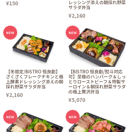
¥150
レッシング添えの朝採れ野菜
サラダ弁当
¥2,160
【冬限定/BISTRO 恒良創】
【BISTRO 恒良創/熨斗対応
ざくざくフレークチキンと極
可】至極のハンバーグ＆しっ
上酵素ドレッシング添えの朝
とりローストビーフ＆特製サ
採れ野菜サラダ弁当
ーロイン＆朝採れ野菜サラダ
の極上贅沢弁当
¥2,160
¥5,070