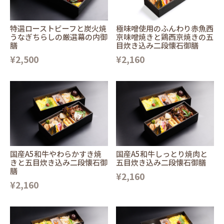
特選ローストビーフと炭火焼
極味噌使用のふんわり赤魚西
うなぎちらしの厳選幕の内御
京味噌焼きと鶏西京焼きの五
膳
目炊き込み二段懐石御膳
¥2,500
¥2,160
国産A5和牛やわらかすき焼
国産A5和牛しっとり焼肉と
きと五目炊き込み二段懐石御
五目炊き込み二段懐石御膳
膳
¥2,160
¥2,160