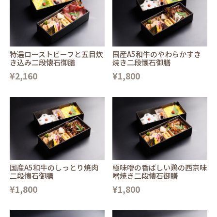
特選ローストビーフと五目炊
国産A5和牛のやわらかすき
き込み二段懐石御膳
焼き二段懐石御膳
¥2,160
¥1,800
国産A5和牛のしっとり焼肉
極味噌の香ばしい鶏の西京味
二段懐石御膳
噌焼き二段懐石御膳
¥1,800
¥1,800