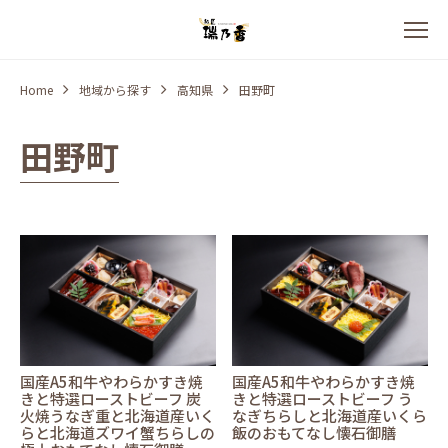
Home
地域から探す
高知県
田野町
田野町
国産A5和牛やわらかすき焼
国産A5和牛やわらかすき焼
きと特選ローストビーフ 炭
きと特選ローストビーフ う
火焼うなぎ重と北海道産いく
なぎちらしと北海道産いくら
らと北海道ズワイ蟹ちらしの
飯のおもてなし懐石御膳