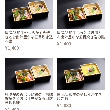
国産A5和牛やわらかすき焼
国産A5和牛しっとり焼肉と
きとお出汁豊かな五目炊き込
お出汁豊かな五目炊き込み膳
み膳
¥1,400
¥1,400
極味噌の香ばしい鶏の西京味
国産A5和牛のやわらかすき
噌焼きとお出汁豊かな五目炊
焼き膳
き込み膳
¥1,080
¥1,400