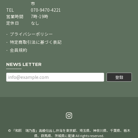
市
TEL
070-9470-4221
営業時間
7時-19時
定休日
なし
プライバシーポリシー
特定商取引法に基づく表記
会員規約
NEWS LETTER
登録
© 「和匠 瑞乃香」高級仕出し弁当を東京都、埼玉県、神奈川県、千葉県、栃木
県、群馬県、茨城県に配達 All rights reserved.