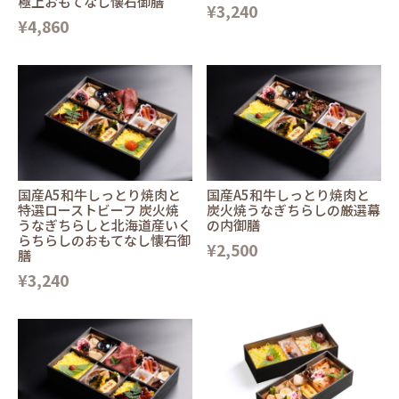
極上おもてなし懐石御膳
¥3,240
¥4,860
国産A5和牛しっとり焼肉と
国産A5和牛しっとり焼肉と
特選ローストビーフ 炭火焼
炭火焼うなぎちらしの厳選幕
うなぎちらしと北海道産いく
の内御膳
らちらしのおもてなし懐石御
¥2,500
膳
¥3,240