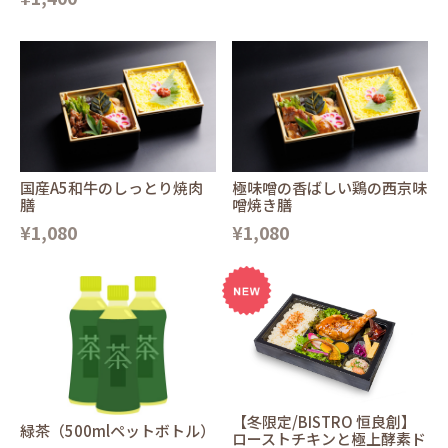
国産A5和牛のしっとり焼肉
極味噌の香ばしい鶏の西京味
膳
噌焼き膳
¥1,080
¥1,080
【冬限定/BISTRO 恒良創】
緑茶（500mlペットボトル）
ローストチキンと極上酵素ド