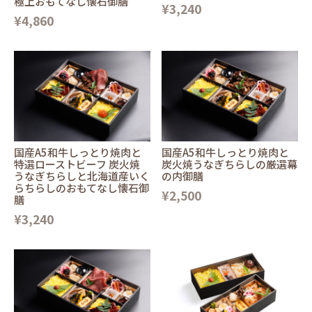
極上おもてなし懐石御膳
¥3,240
¥4,860
国産A5和牛しっとり焼肉と
国産A5和牛しっとり焼肉と
特選ローストビーフ 炭火焼
炭火焼うなぎちらしの厳選幕
うなぎちらしと北海道産いく
の内御膳
らちらしのおもてなし懐石御
¥2,500
膳
¥3,240