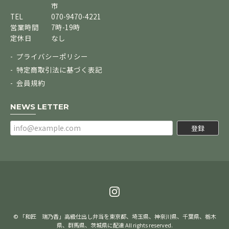
市
TEL
070-9470-4221
営業時間
7時-19時
定休日
なし
プライバシーポリシー
特定商取引法に基づく表記
会員規約
NEWS LETTER
登録
© 「和匠 瑞乃香」高級仕出し弁当を東京都、埼玉県、神奈川県、千葉県、栃木
県、群馬県、茨城県に配達 All rights reserved.