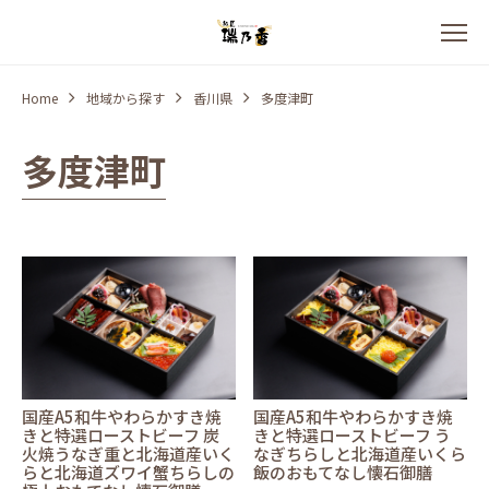
Home
地域から探す
香川県
多度津町
多度津町
国産A5和牛やわらかすき焼
国産A5和牛やわらかすき焼
きと特選ローストビーフ 炭
きと特選ローストビーフ う
火焼うなぎ重と北海道産いく
なぎちらしと北海道産いくら
らと北海道ズワイ蟹ちらしの
飯のおもてなし懐石御膳