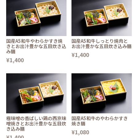
国産A5和牛やわらかすき焼
国産A5和牛しっとり焼肉と
きとお出汁豊かな五目炊き込
お出汁豊かな五目炊き込み膳
み膳
¥1,400
¥1,400
極味噌の香ばしい鶏の西京味
国産A5和牛のやわらかすき
噌焼きとお出汁豊かな五目炊
焼き膳
き込み膳
¥1,080
¥1,400