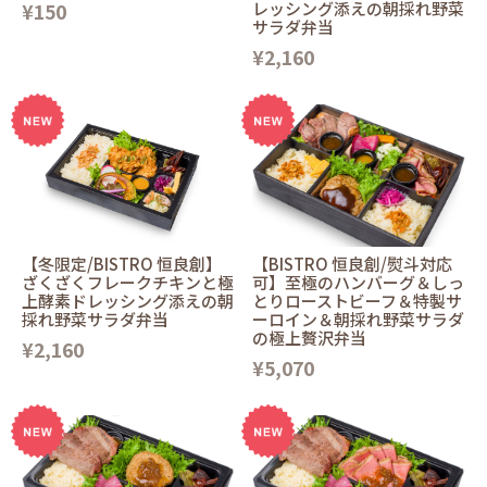
¥150
レッシング添えの朝採れ野菜
サラダ弁当
¥2,160
【冬限定/BISTRO 恒良創】
【BISTRO 恒良創/熨斗対応
ざくざくフレークチキンと極
可】至極のハンバーグ＆しっ
上酵素ドレッシング添えの朝
とりローストビーフ＆特製サ
採れ野菜サラダ弁当
ーロイン＆朝採れ野菜サラダ
の極上贅沢弁当
¥2,160
¥5,070