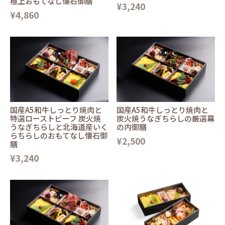
極上おもてなし懐石御膳
¥3,240
¥4,860
国産A5和牛しっとり焼肉と
国産A5和牛しっとり焼肉と
特選ローストビーフ 炭火焼
炭火焼うなぎちらしの厳選幕
うなぎちらしと北海道産いく
の内御膳
らちらしのおもてなし懐石御
¥2,500
膳
¥3,240