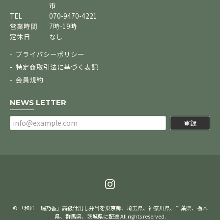
市
TEL
070-9470-4221
営業時間
7時-19時
定休日
なし
プライバシーポリシー
特定商取引法に基づく表記
会員規約
NEWS LETTER
登録
© 「和匠 瑞乃香」高級仕出し弁当を東京都、埼玉県、神奈川県、千葉県、栃木
県、群馬県、茨城県に配達 All rights reserved.