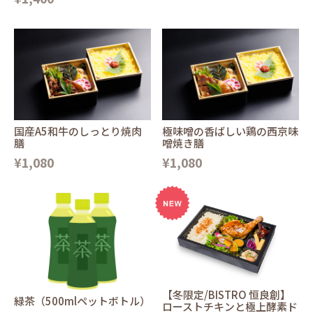
国産A5和牛のしっとり焼肉
極味噌の香ばしい鶏の西京味
膳
噌焼き膳
¥1,080
¥1,080
【冬限定/BISTRO 恒良創】
緑茶（500mlペットボトル）
ローストチキンと極上酵素ド