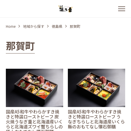
Home
地域から探す
徳島県
那賀町
那賀町
国産A5和牛やわらかすき焼
国産A5和牛やわらかすき焼
きと特選ローストビーフ 炭
きと特選ローストビーフ う
火焼うなぎ重と北海道産いく
なぎちらしと北海道産いくら
らと北海道ズワイ蟹ちらしの
飯のおもてなし懐石御膳