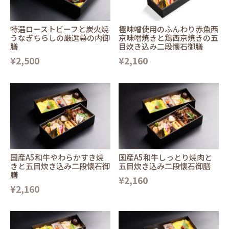
特選ローストビーフと炭火焼
極味噌使用のふんわり赤魚西
うなぎちらしの厳選幕の内御
京味噌焼きと鶏西京焼きの五
膳
目炊き込み二段懐石御膳
¥2,500
¥2,160
国産A5和牛やわらかすき焼
国産A5和牛しっとり焼肉と
きと五目炊き込み二段懐石御
五目炊き込み二段懐石御膳
膳
¥2,160
¥2,160