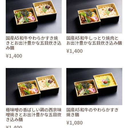
国産A5和牛やわらかすき焼
国産A5和牛しっとり焼肉と
きとお出汁豊かな五目炊き込
お出汁豊かな五目炊き込み膳
み膳
¥1,400
¥1,400
極味噌の香ばしい鶏の西京味
国産A5和牛のやわらかすき
噌焼きとお出汁豊かな五目炊
焼き膳
き込み膳
¥1,080
¥1,400