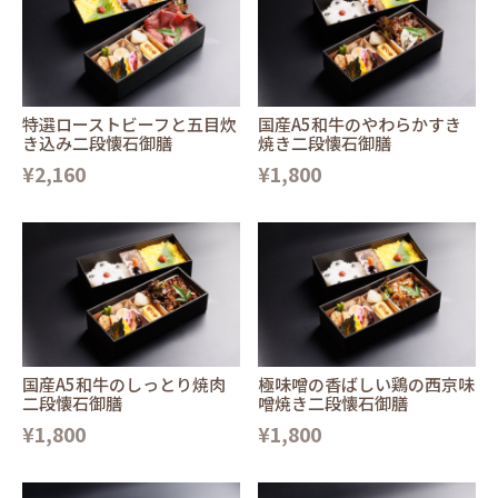
特選ローストビーフと五目炊
国産A5和牛のやわらかすき
き込み二段懐石御膳
焼き二段懐石御膳
¥2,160
¥1,800
国産A5和牛のしっとり焼肉
極味噌の香ばしい鶏の西京味
二段懐石御膳
噌焼き二段懐石御膳
¥1,800
¥1,800