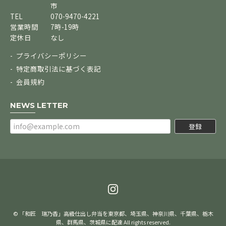
市
TEL
070-9470-4221
営業時間
7時-19時
定休日
なし
プライバシーポリシー
特定商取引法に基づく表記
会員規約
NEWS LETTER
登録
© 「和匠 瑞乃香」高級仕出し弁当を東京都、埼玉県、神奈川県、千葉県、栃木
県、群馬県、茨城県に配達 All rights reserved.