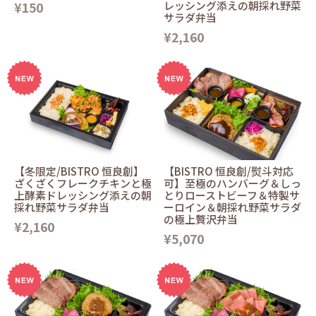
¥150
レッシング添えの朝採れ野菜
サラダ弁当
¥2,160
【冬限定/BISTRO 恒良創】
【BISTRO 恒良創/熨斗対応
ざくざくフレークチキンと極
可】至極のハンバーグ＆しっ
上酵素ドレッシング添えの朝
とりローストビーフ＆特製サ
採れ野菜サラダ弁当
ーロイン＆朝採れ野菜サラダ
の極上贅沢弁当
¥2,160
¥5,070