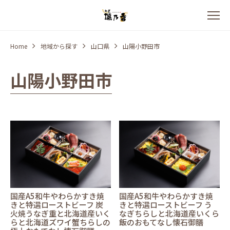
Home
地域から探す
山口県
山陽小野田市
山陽小野田市
国産A5和牛やわらかすき焼
国産A5和牛やわらかすき焼
きと特選ローストビーフ 炭
きと特選ローストビーフ う
火焼うなぎ重と北海道産いく
なぎちらしと北海道産いくら
らと北海道ズワイ蟹ちらしの
飯のおもてなし懐石御膳