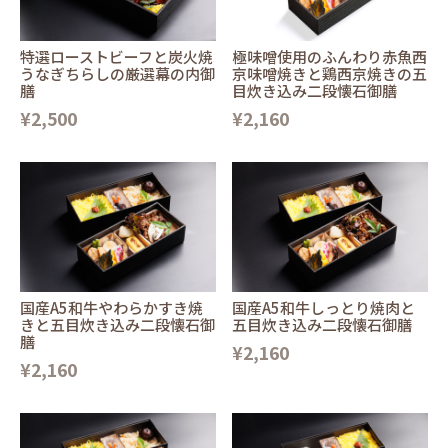
特選ローストビーフと炭火焼
極味噌使用のふんわり赤魚西
うなぎちらしの厳選幕の内御
京味噌焼きと鶏西京焼きの五
膳
目炊き込み二段懐石御膳
¥2,500
¥2,160
国産A5和牛やわらかすき焼
国産A5和牛しっとり焼肉と
きと五目炊き込み二段懐石御
五目炊き込み二段懐石御膳
膳
¥2,160
¥2,160