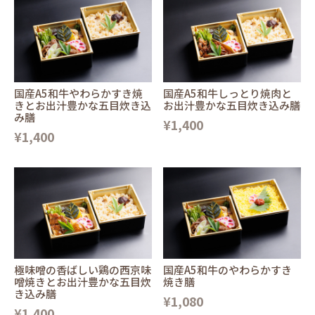
国産A5和牛やわらかすき焼
国産A5和牛しっとり焼肉と
きとお出汁豊かな五目炊き込
お出汁豊かな五目炊き込み膳
み膳
¥1,400
¥1,400
極味噌の香ばしい鶏の西京味
国産A5和牛のやわらかすき
噌焼きとお出汁豊かな五目炊
焼き膳
き込み膳
¥1,080
¥1,400