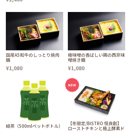
国産A5和牛のしっとり焼肉
極味噌の香ばしい鶏の西京味
膳
噌焼き膳
¥1,080
¥1,080
【冬限定/BISTRO 恒良創】
緑茶（500mlペットボトル）
ローストチキンと極上酵素ド