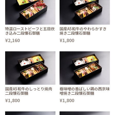
特選ローストビーフと五目炊
国産A5和牛のやわらかすき
き込み二段懐石御膳
焼き二段懐石御膳
¥2,160
¥1,800
国産A5和牛のしっとり焼肉
極味噌の香ばしい鶏の西京味
二段懐石御膳
噌焼き二段懐石御膳
¥1,800
¥1,800