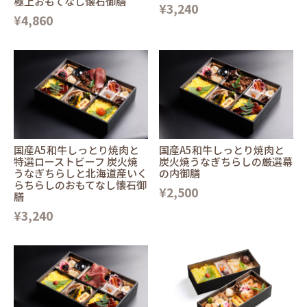
極上おもてなし懐石御膳
¥3,240
¥4,860
国産A5和牛しっとり焼肉と
国産A5和牛しっとり焼肉と
特選ローストビーフ 炭火焼
炭火焼うなぎちらしの厳選幕
うなぎちらしと北海道産いく
の内御膳
らちらしのおもてなし懐石御
¥2,500
膳
¥3,240