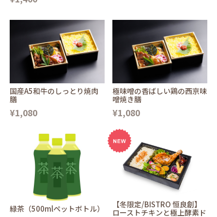
国産A5和牛のしっとり焼肉
極味噌の香ばしい鶏の西京味
膳
噌焼き膳
¥1,080
¥1,080
【冬限定/BISTRO 恒良創】
緑茶（500mlペットボトル）
ローストチキンと極上酵素ド