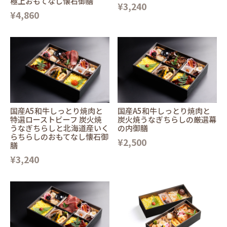
極上おもてなし懐石御膳
¥3,240
¥4,860
国産A5和牛しっとり焼肉と
国産A5和牛しっとり焼肉と
特選ローストビーフ 炭火焼
炭火焼うなぎちらしの厳選幕
うなぎちらしと北海道産いく
の内御膳
らちらしのおもてなし懐石御
¥2,500
膳
¥3,240