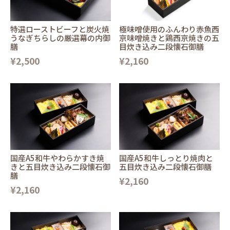
特選ローストビーフと炭火焼
極味噌使用のふんわり赤魚西
うなぎちらしの厳選幕の内御
京味噌焼きと鶏西京焼きの五
膳
目炊き込み二段懐石御膳
¥2,500
¥2,160
国産A5和牛やわらかすき焼
国産A5和牛しっとり焼肉と
きと五目炊き込み二段懐石御
五目炊き込み二段懐石御膳
膳
¥2,160
¥2,160