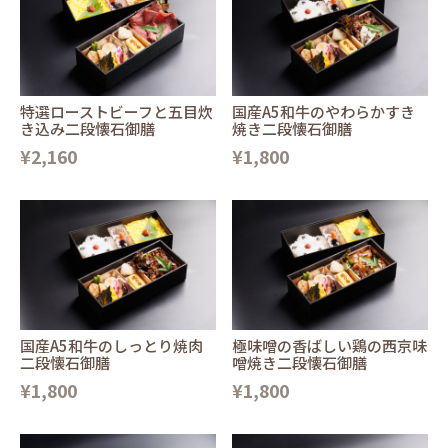
特選ローストビーフと五目炊
国産A5和牛のやわらかすき
き込み二段懐石御膳
焼き二段懐石御膳
¥2,160
¥1,800
国産A5和牛のしっとり焼肉
極味噌の香ばしい鶏の西京味
二段懐石御膳
噌焼き二段懐石御膳
¥1,800
¥1,800