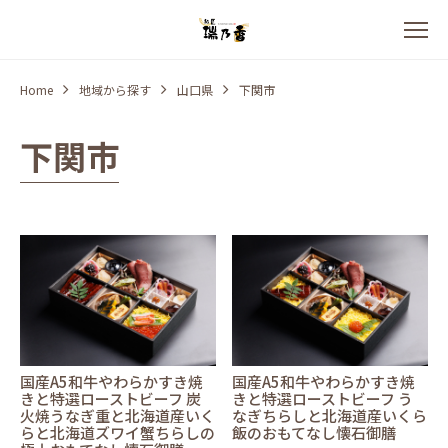
Home
地域から探す
山口県
下関市
下関市
国産A5和牛やわらかすき焼
国産A5和牛やわらかすき焼
きと特選ローストビーフ 炭
きと特選ローストビーフ う
火焼うなぎ重と北海道産いく
なぎちらしと北海道産いくら
らと北海道ズワイ蟹ちらしの
飯のおもてなし懐石御膳