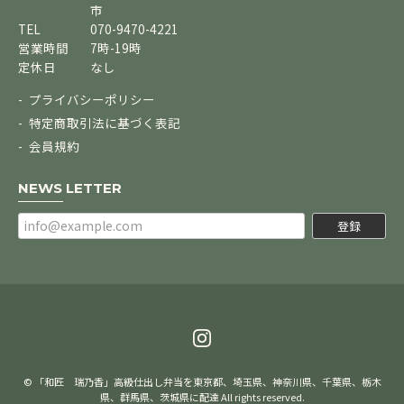
市
TEL
070-9470-4221
営業時間
7時-19時
定休日
なし
プライバシーポリシー
特定商取引法に基づく表記
会員規約
NEWS LETTER
登録
© 「和匠 瑞乃香」高級仕出し弁当を東京都、埼玉県、神奈川県、千葉県、栃木
県、群馬県、茨城県に配達 All rights reserved.