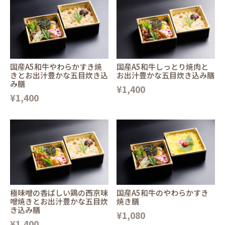
国産A5和牛やわらかすき焼
国産A5和牛しっとり焼肉と
きとお出汁豊かな五目炊き込
お出汁豊かな五目炊き込み膳
み膳
¥1,400
¥1,400
極味噌の香ばしい鶏の西京味
国産A5和牛のやわらかすき
噌焼きとお出汁豊かな五目炊
焼き膳
き込み膳
¥1,080
¥1,400