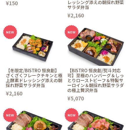
¥150
レッシング添えの朝採れ野菜
サラダ弁当
¥2,160
【冬限定/BISTRO 恒良創】
【BISTRO 恒良創/熨斗対応
ざくざくフレークチキンと極
可】至極のハンバーグ＆しっ
上酵素ドレッシング添えの朝
とりローストビーフ＆特製サ
採れ野菜サラダ弁当
ーロイン＆朝採れ野菜サラダ
の極上贅沢弁当
¥2,160
¥5,070