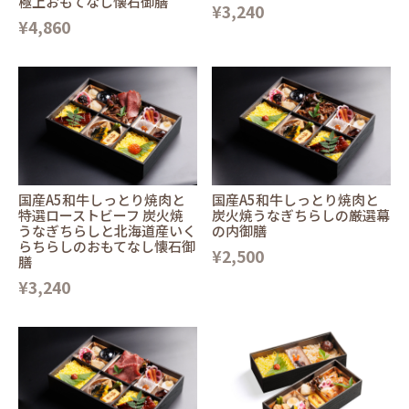
極上おもてなし懐石御膳
¥3,240
¥4,860
国産A5和牛しっとり焼肉と
国産A5和牛しっとり焼肉と
特選ローストビーフ 炭火焼
炭火焼うなぎちらしの厳選幕
うなぎちらしと北海道産いく
の内御膳
らちらしのおもてなし懐石御
¥2,500
膳
¥3,240