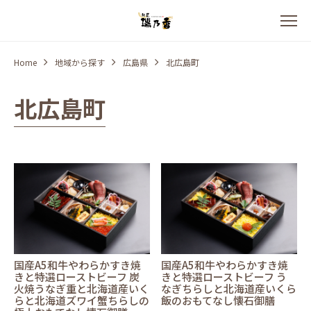
Home
地域から探す
広島県
北広島町
北広島町
国産A5和牛やわらかすき焼
国産A5和牛やわらかすき焼
きと特選ローストビーフ 炭
きと特選ローストビーフ う
火焼うなぎ重と北海道産いく
なぎちらしと北海道産いくら
らと北海道ズワイ蟹ちらしの
飯のおもてなし懐石御膳