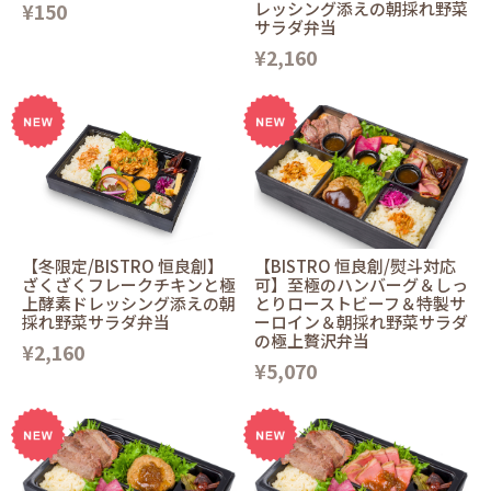
¥150
レッシング添えの朝採れ野菜
サラダ弁当
¥2,160
【冬限定/BISTRO 恒良創】
【BISTRO 恒良創/熨斗対応
ざくざくフレークチキンと極
可】至極のハンバーグ＆しっ
上酵素ドレッシング添えの朝
とりローストビーフ＆特製サ
採れ野菜サラダ弁当
ーロイン＆朝採れ野菜サラダ
の極上贅沢弁当
¥2,160
¥5,070