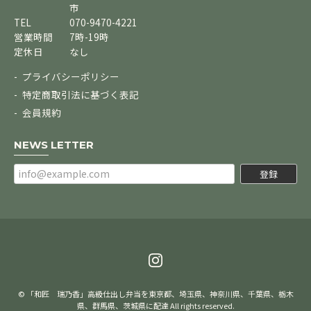
市
TEL
070-9470-4221
営業時間
7時-19時
定休日
なし
プライバシーポリシー
特定商取引法に基づく表記
会員規約
NEWS LETTER
登録
© 「和匠 瑞乃香」高級仕出し弁当を東京都、埼玉県、神奈川県、千葉県、栃木
県、群馬県、茨城県に配達 All rights reserved.