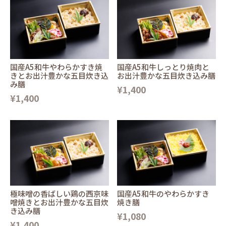
国産A5和牛やわらかすき焼
国産A5和牛しっとり焼肉と
きとお出汁豊かな五目炊き込
お出汁豊かな五目炊き込み膳
み膳
¥1,400
¥1,400
極味噌の香ばしい鶏の西京味
国産A5和牛のやわらかすき
噌焼きとお出汁豊かな五目炊
焼き膳
き込み膳
¥1,080
¥1,400