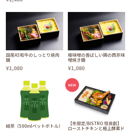
国産A5和牛のしっとり焼肉
極味噌の香ばしい鶏の西京味
膳
噌焼き膳
¥1,080
¥1,080
【冬限定/BISTRO 恒良創】
緑茶（500mlペットボトル）
ローストチキンと極上酵素ド