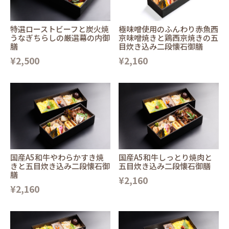
特選ローストビーフと炭火焼
極味噌使用のふんわり赤魚西
うなぎちらしの厳選幕の内御
京味噌焼きと鶏西京焼きの五
膳
目炊き込み二段懐石御膳
¥2,500
¥2,160
国産A5和牛やわらかすき焼
国産A5和牛しっとり焼肉と
きと五目炊き込み二段懐石御
五目炊き込み二段懐石御膳
膳
¥2,160
¥2,160