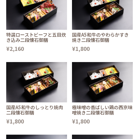
特選ローストビーフと五目炊
国産A5和牛のやわらかすき
き込み二段懐石御膳
焼き二段懐石御膳
¥2,160
¥1,800
国産A5和牛のしっとり焼肉
極味噌の香ばしい鶏の西京味
二段懐石御膳
噌焼き二段懐石御膳
¥1,800
¥1,800