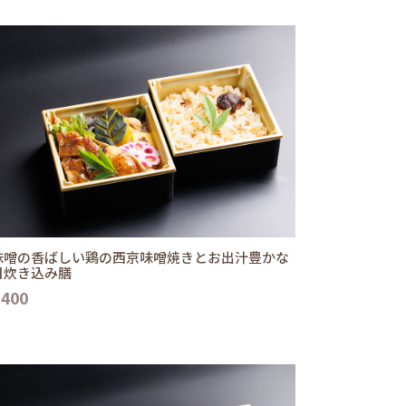
味噌の香ばしい鶏の西京味噌焼きとお出汁豊かな
目炊き込み膳
,400