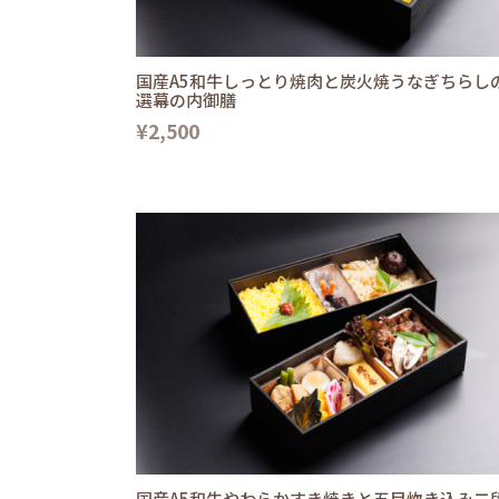
国産A5和牛しっとり焼肉と炭火焼うなぎちらし
選幕の内御膳
¥2,500
国産A5和牛やわらかすき焼きと五目炊き込み二