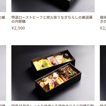
の厳
特選ローストビーフと炭火焼うなぎちらしの厳選幕
極
の内御膳
き
¥2,500
¥2
段懐
国産A5和牛しっとり焼肉と五目炊き込み二段懐石御
特