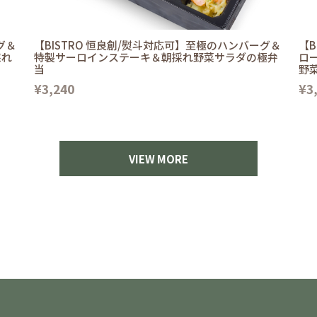
グ＆
【BISTRO 恒良創/熨斗対応可】至極のハンバーグ＆
【B
採れ
特製サーロインステーキ＆朝採れ野菜サラダの極弁
ロ
当
野
¥3,240
¥3
VIEW MORE