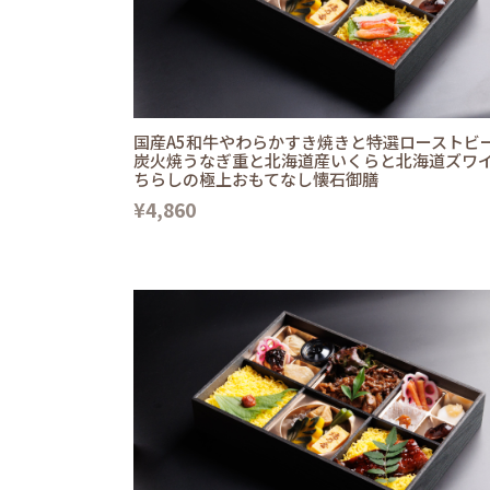
国産A5和牛やわらかすき焼きと特選ローストビ
炭火焼うなぎ重と北海道産いくらと北海道ズワ
ちらしの極上おもてなし懐石御膳
¥4,860