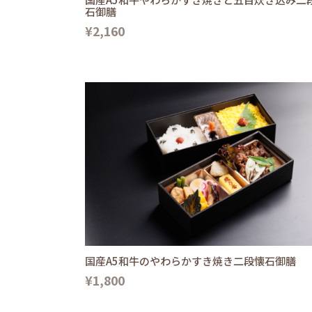
石御膳
¥2,160
国産A5和牛のやわらかすき焼き二段懐石御膳
¥1,800