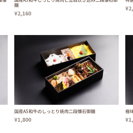
膳
¥2
¥2,160
国産A5和牛のしっとり焼肉二段懐石御膳
極
¥1,800
¥1