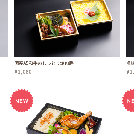
国産A5和牛のしっとり焼肉膳
極
¥1,080
¥1