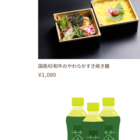
国産A5和牛のやわらかすき焼き膳
¥1,080