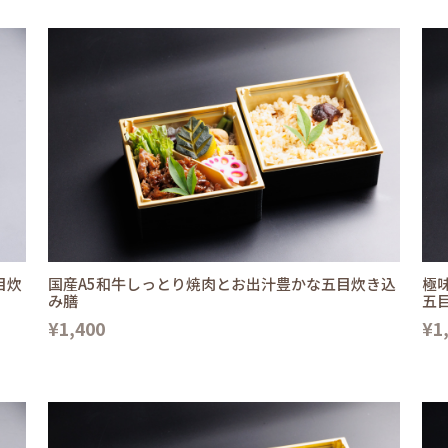
目炊
国産A5和牛しっとり焼肉とお出汁豊かな五目炊き込
極
み膳
五
¥1,400
¥1