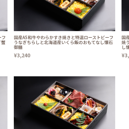
ーフ
国産A5和牛やわらかすき焼きと特選ローストビーフ
国
イ蟹
うなぎちらしと北海道産いくら飯のおもてなし懐石
焼
御膳
し
¥3,240
¥3