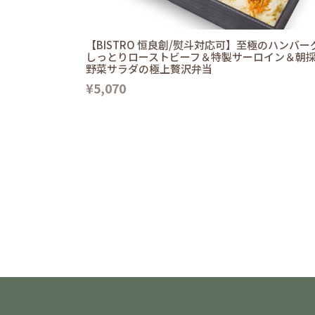
【BISTRO 恒良創/熨斗対応可】至極のハンバー
しっとりローストビーフ＆特製サーロイン＆朝
野菜サラダの極上贅沢弁当
¥5,070