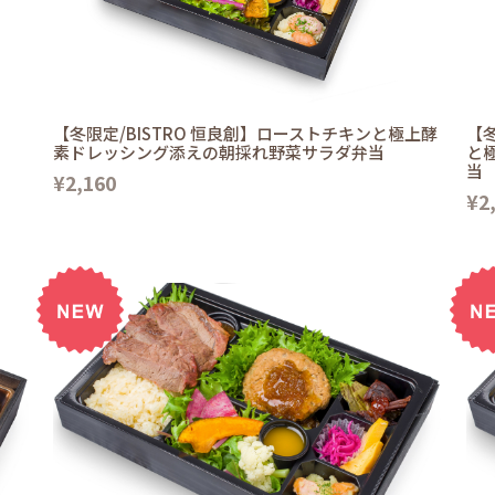
【冬限定/BISTRO 恒良創】ローストチキンと極上酵
【冬
素ドレッシング添えの朝採れ野菜サラダ弁当
と
当
¥2,160
¥2