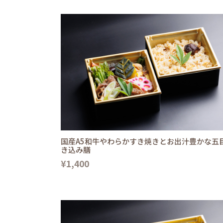
国産A5和牛やわらかすき焼きとお出汁豊かな五
き込み膳
¥1,400