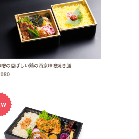
味噌の香ばしい鶏の西京味噌焼き膳
,080