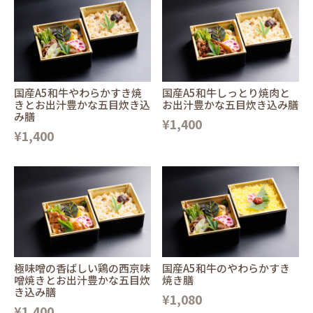
国産A5和牛やわらかすき焼
国産A5和牛しっとり焼肉と
きとお出汁豊かな五目炊き込
お出汁豊かな五目炊き込み膳
み膳
¥1,400
¥1,400
極味噌の香ばしい鶏の西京味
国産A5和牛のやわらかすき
噌焼きとお出汁豊かな五目炊
焼き膳
き込み膳
¥1,080
¥1,400