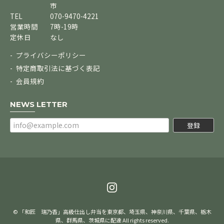
市
TEL
070-9470-4221
営業時間
7時-19時
定休日
なし
プライバシーポリシー
特定商取引法に基づく表記
会員規約
NEWS LETTER
登録
© 「和匠 瑞乃香」高級仕出し弁当を東京都、埼玉県、神奈川県、千葉県、栃木
県、群馬県、茨城県に配達 All rights reserved.