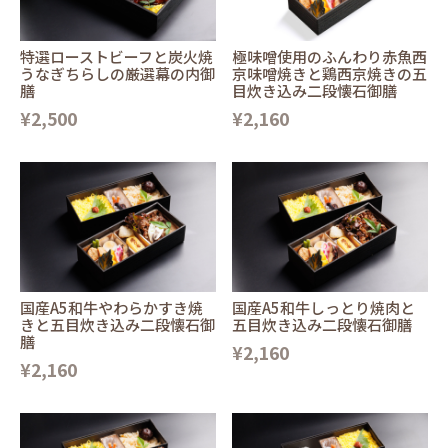
特選ローストビーフと炭火焼
極味噌使用のふんわり赤魚西
うなぎちらしの厳選幕の内御
京味噌焼きと鶏西京焼きの五
膳
目炊き込み二段懐石御膳
¥2,500
¥2,160
国産A5和牛やわらかすき焼
国産A5和牛しっとり焼肉と
きと五目炊き込み二段懐石御
五目炊き込み二段懐石御膳
膳
¥2,160
¥2,160