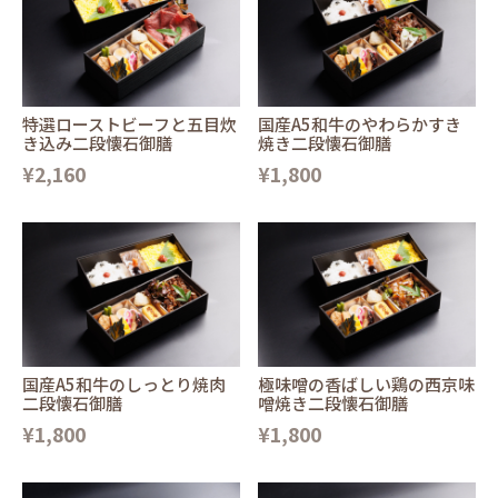
特選ローストビーフと五目炊
国産A5和牛のやわらかすき
き込み二段懐石御膳
焼き二段懐石御膳
¥2,160
¥1,800
国産A5和牛のしっとり焼肉
極味噌の香ばしい鶏の西京味
二段懐石御膳
噌焼き二段懐石御膳
¥1,800
¥1,800