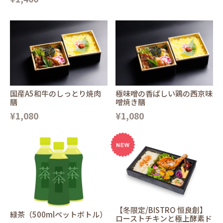
国産A5和牛のしっとり焼肉
極味噌の香ばしい鶏の西京味
膳
噌焼き膳
¥1,080
¥1,080
【冬限定/BISTRO 恒良創】
緑茶（500mlペットボトル）
ローストチキンと極上酵素ド