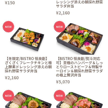
¥150
レッシング添えの朝採れ野菜
サラダ弁当
¥2,160
【冬限定/BISTRO 恒良創】
【BISTRO 恒良創/熨斗対応
ざくざくフレークチキンと極
可】至極のハンバーグ＆しっ
上酵素ドレッシング添えの朝
とりローストビーフ＆特製サ
採れ野菜サラダ弁当
ーロイン＆朝採れ野菜サラダ
の極上贅沢弁当
¥2,160
¥5,070