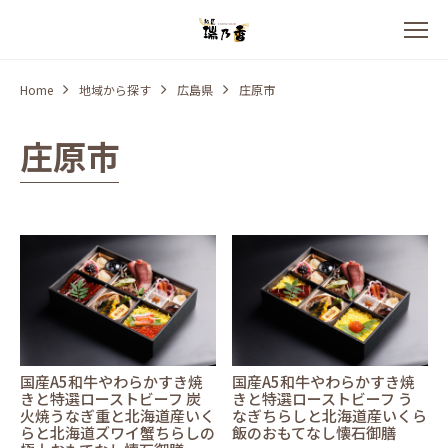
Home
地域から探す
広島県
庄原市
庄原市
国産A5和牛やわらかすき焼
国産A5和牛やわらかすき焼
きと特選ローストビーフ 炭
きと特選ローストビーフ う
火焼うなぎ重と北海道産いく
なぎちらしと北海道産いくら
らと北海道ズワイ蟹ちらしの
飯のおもてなし懐石御膳