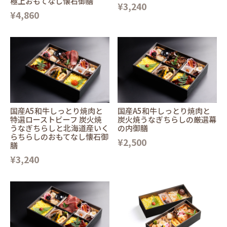
極上おもてなし懐石御膳
¥3,240
¥4,860
国産A5和牛しっとり焼肉と
国産A5和牛しっとり焼肉と
特選ローストビーフ 炭火焼
炭火焼うなぎちらしの厳選幕
うなぎちらしと北海道産いく
の内御膳
らちらしのおもてなし懐石御
¥2,500
膳
¥3,240