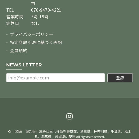
市
TEL
070-9470-4221
営業時間
7時-19時
定休日
なし
プライバシーポリシー
特定商取引法に基づく表記
会員規約
NEWS LETTER
登録
© 「和匠 瑞乃香」高級仕出し弁当を東京都、埼玉県、神奈川県、千葉県、栃木
県、群馬県、茨城県に配達 All rights reserved.