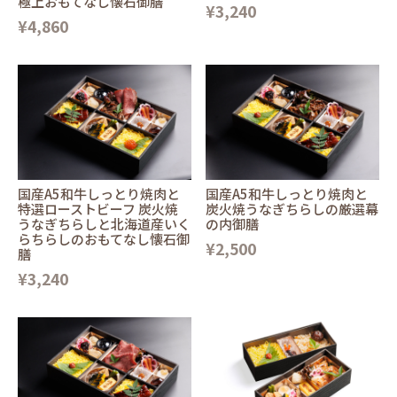
極上おもてなし懐石御膳
¥3,240
¥4,860
国産A5和牛しっとり焼肉と
国産A5和牛しっとり焼肉と
特選ローストビーフ 炭火焼
炭火焼うなぎちらしの厳選幕
うなぎちらしと北海道産いく
の内御膳
らちらしのおもてなし懐石御
¥2,500
膳
¥3,240