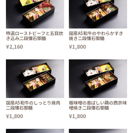
特選ローストビーフと五目炊
国産A5和牛のやわらかすき
き込み二段懐石御膳
焼き二段懐石御膳
¥2,160
¥1,800
国産A5和牛のしっとり焼肉
極味噌の香ばしい鶏の西京味
二段懐石御膳
噌焼き二段懐石御膳
¥1,800
¥1,800