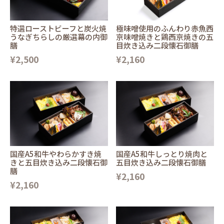
特選ローストビーフと炭火焼
極味噌使用のふんわり赤魚西
うなぎちらしの厳選幕の内御
京味噌焼きと鶏西京焼きの五
膳
目炊き込み二段懐石御膳
¥2,500
¥2,160
国産A5和牛やわらかすき焼
国産A5和牛しっとり焼肉と
きと五目炊き込み二段懐石御
五目炊き込み二段懐石御膳
膳
¥2,160
¥2,160