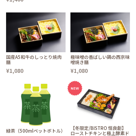
国産A5和牛のしっとり焼肉
極味噌の香ばしい鶏の西京味
膳
噌焼き膳
¥1,080
¥1,080
【冬限定/BISTRO 恒良創】
緑茶（500mlペットボトル）
ローストチキンと極上酵素ド