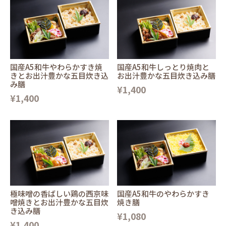
国産A5和牛やわらかすき焼
国産A5和牛しっとり焼肉と
きとお出汁豊かな五目炊き込
お出汁豊かな五目炊き込み膳
み膳
¥1,400
¥1,400
極味噌の香ばしい鶏の西京味
国産A5和牛のやわらかすき
噌焼きとお出汁豊かな五目炊
焼き膳
き込み膳
¥1,080
¥1,400