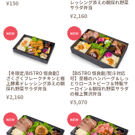
¥150
レッシング添えの朝採れ野菜
サラダ弁当
¥2,160
【冬限定/BISTRO 恒良創】
【BISTRO 恒良創/熨斗対応
ざくざくフレークチキンと極
可】至極のハンバーグ＆しっ
上酵素ドレッシング添えの朝
とりローストビーフ＆特製サ
採れ野菜サラダ弁当
ーロイン＆朝採れ野菜サラダ
の極上贅沢弁当
¥2,160
¥5,070