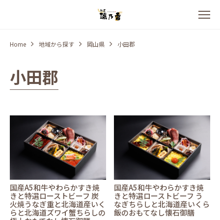
Home
地域から探す
岡山県
小田郡
小田郡
国産A5和牛やわらかすき焼
国産A5和牛やわらかすき焼
きと特選ローストビーフ 炭
きと特選ローストビーフ う
火焼うなぎ重と北海道産いく
なぎちらしと北海道産いくら
らと北海道ズワイ蟹ちらしの
飯のおもてなし懐石御膳