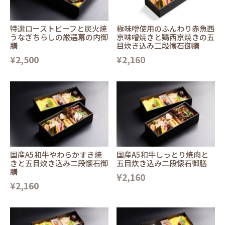
特選ローストビーフと炭火焼
極味噌使用のふんわり赤魚西
うなぎちらしの厳選幕の内御
京味噌焼きと鶏西京焼きの五
膳
目炊き込み二段懐石御膳
¥2,500
¥2,160
国産A5和牛やわらかすき焼
国産A5和牛しっとり焼肉と
きと五目炊き込み二段懐石御
五目炊き込み二段懐石御膳
膳
¥2,160
¥2,160