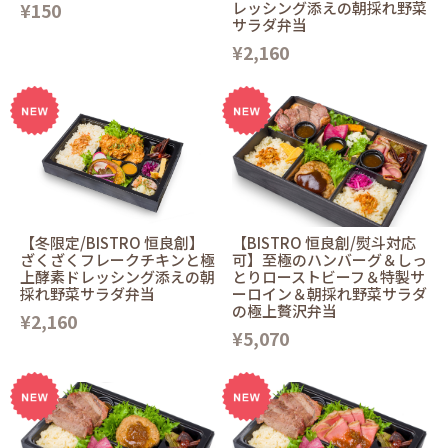
¥150
レッシング添えの朝採れ野菜
サラダ弁当
¥2,160
【冬限定/BISTRO 恒良創】
【BISTRO 恒良創/熨斗対応
ざくざくフレークチキンと極
可】至極のハンバーグ＆しっ
上酵素ドレッシング添えの朝
とりローストビーフ＆特製サ
採れ野菜サラダ弁当
ーロイン＆朝採れ野菜サラダ
の極上贅沢弁当
¥2,160
¥5,070