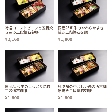
特選ローストビーフと五目炊
国産A5和牛のやわらかすき
き込み二段懐石御膳
焼き二段懐石御膳
¥2,160
¥1,800
国産A5和牛のしっとり焼肉
極味噌の香ばしい鶏の西京味
二段懐石御膳
噌焼き二段懐石御膳
¥1,800
¥1,800