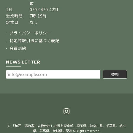
市
TEL
070-9470-4221
営業時間
7時-19時
定休日
なし
プライバシーポリシー
特定商取引法に基づく表記
会員規約
NEWS LETTER
登録
© 「和匠 瑞乃香」高級仕出し弁当を東京都、埼玉県、神奈川県、千葉県、栃木
県、群馬県、茨城県に配達 All rights reserved.