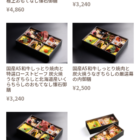
極上おもてなし懐石御膳
¥3,240
¥4,860
国産A5和牛しっとり焼肉と
国産A5和牛しっとり焼肉と
特選ローストビーフ 炭火焼
炭火焼うなぎちらしの厳選幕
うなぎちらしと北海道産いく
の内御膳
らちらしのおもてなし懐石御
¥2,500
膳
¥3,240