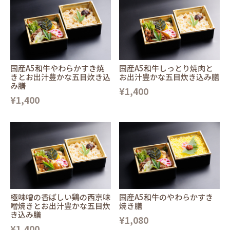
国産A5和牛やわらかすき焼
国産A5和牛しっとり焼肉と
きとお出汁豊かな五目炊き込
お出汁豊かな五目炊き込み膳
み膳
¥1,400
¥1,400
極味噌の香ばしい鶏の西京味
国産A5和牛のやわらかすき
噌焼きとお出汁豊かな五目炊
焼き膳
き込み膳
¥1,080
¥1,400