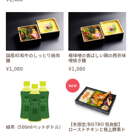
国産A5和牛のしっとり焼肉
極味噌の香ばしい鶏の西京味
膳
噌焼き膳
¥1,080
¥1,080
【冬限定/BISTRO 恒良創】
緑茶（500mlペットボトル）
ローストチキンと極上酵素ド