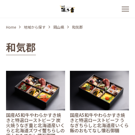
Home
地域から探す
岡山県
和気郡
和気郡
国産A5和牛やわらかすき焼
国産A5和牛やわらかすき焼
きと特選ローストビーフ 炭
きと特選ローストビーフ う
火焼うなぎ重と北海道産いく
なぎちらしと北海道産いくら
らと北海道ズワイ蟹ちらしの
飯のおもてなし懐石御膳