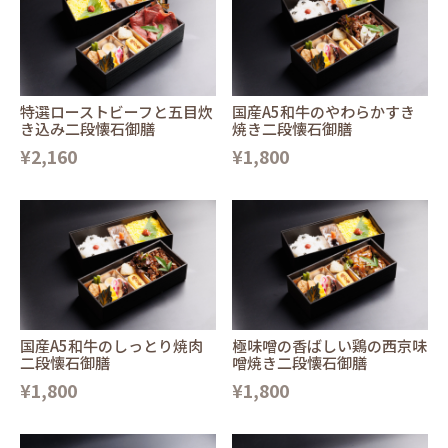
特選ローストビーフと五目炊
国産A5和牛のやわらかすき
き込み二段懐石御膳
焼き二段懐石御膳
¥2,160
¥1,800
国産A5和牛のしっとり焼肉
極味噌の香ばしい鶏の西京味
二段懐石御膳
噌焼き二段懐石御膳
¥1,800
¥1,800