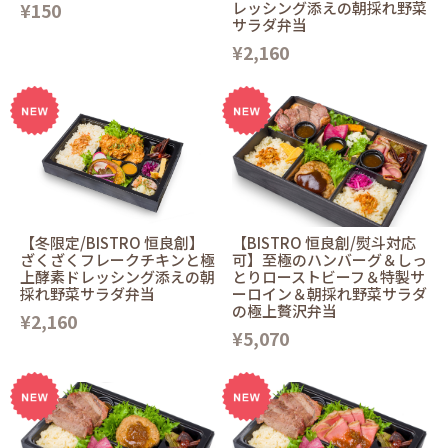
¥150
レッシング添えの朝採れ野菜
サラダ弁当
¥2,160
【冬限定/BISTRO 恒良創】
【BISTRO 恒良創/熨斗対応
ざくざくフレークチキンと極
可】至極のハンバーグ＆しっ
上酵素ドレッシング添えの朝
とりローストビーフ＆特製サ
採れ野菜サラダ弁当
ーロイン＆朝採れ野菜サラダ
の極上贅沢弁当
¥2,160
¥5,070