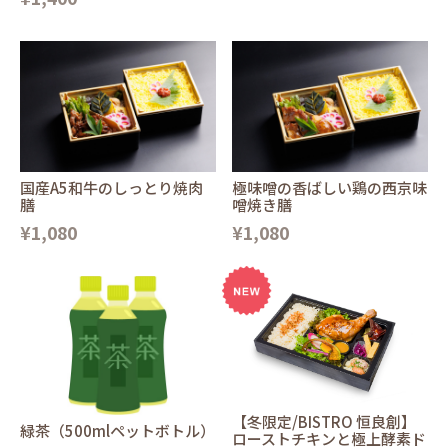
国産A5和牛のしっとり焼肉
極味噌の香ばしい鶏の西京味
膳
噌焼き膳
¥1,080
¥1,080
【冬限定/BISTRO 恒良創】
緑茶（500mlペットボトル）
ローストチキンと極上酵素ド