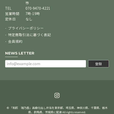
市
TEL
070-9470-4221
営業時間
7時-19時
定休日
なし
プライバシーポリシー
特定商取引法に基づく表記
会員規約
NEWS LETTER
登録
© 「和匠 瑞乃香」高級仕出し弁当を東京都、埼玉県、神奈川県、千葉県、栃木
県、群馬県、茨城県に配達 All rights reserved.