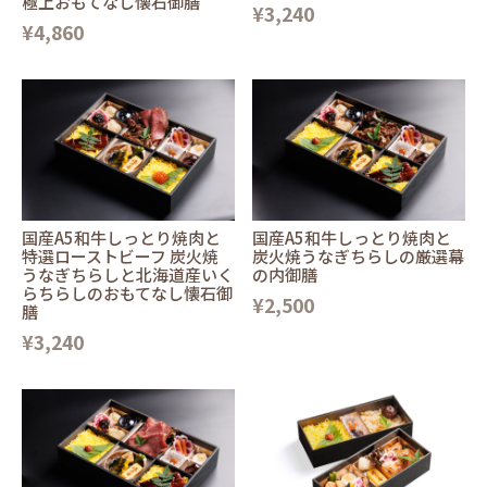
極上おもてなし懐石御膳
¥3,240
¥4,860
国産A5和牛しっとり焼肉と
国産A5和牛しっとり焼肉と
特選ローストビーフ 炭火焼
炭火焼うなぎちらしの厳選幕
うなぎちらしと北海道産いく
の内御膳
らちらしのおもてなし懐石御
¥2,500
膳
¥3,240