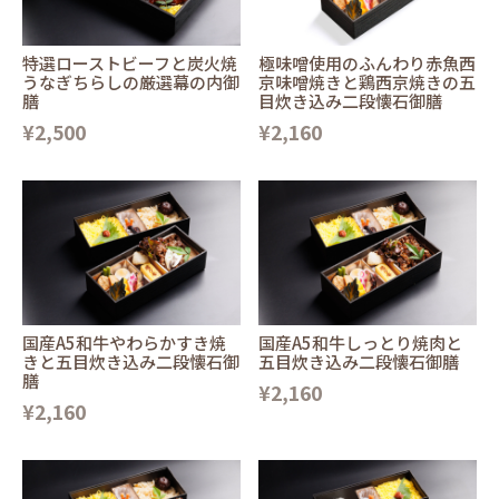
特選ローストビーフと炭火焼
極味噌使用のふんわり赤魚西
うなぎちらしの厳選幕の内御
京味噌焼きと鶏西京焼きの五
膳
目炊き込み二段懐石御膳
¥2,500
¥2,160
国産A5和牛やわらかすき焼
国産A5和牛しっとり焼肉と
きと五目炊き込み二段懐石御
五目炊き込み二段懐石御膳
膳
¥2,160
¥2,160