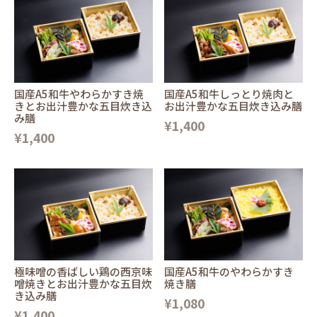
国産A5和牛やわらかすき焼
国産A5和牛しっとり焼肉と
きとお出汁豊かな五目炊き込
お出汁豊かな五目炊き込み膳
み膳
¥1,400
¥1,400
極味噌の香ばしい鶏の西京味
国産A5和牛のやわらかすき
噌焼きとお出汁豊かな五目炊
焼き膳
き込み膳
¥1,080
¥1,400