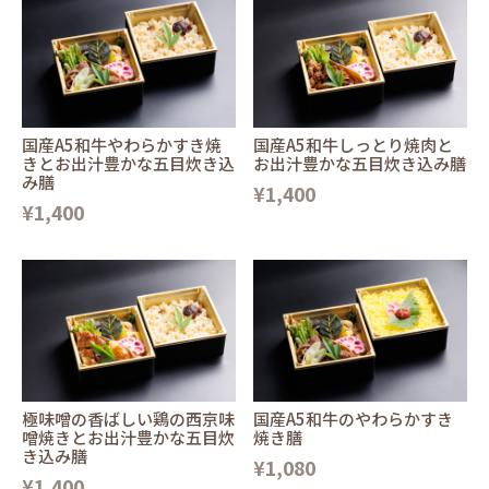
国産A5和牛やわらかすき焼
国産A5和牛しっとり焼肉と
きとお出汁豊かな五目炊き込
お出汁豊かな五目炊き込み膳
み膳
¥1,400
¥1,400
極味噌の香ばしい鶏の西京味
国産A5和牛のやわらかすき
噌焼きとお出汁豊かな五目炊
焼き膳
き込み膳
¥1,080
¥1,400