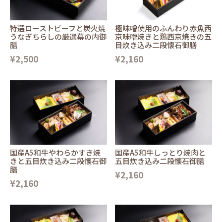
特選ローストビーフと炭火焼
極味噌使用のふんわり赤魚西
うなぎちらしの厳選幕の内御
京味噌焼きと鶏西京焼きの五
膳
目炊き込み二段懐石御膳
¥2,500
¥2,160
国産A5和牛やわらかすき焼
国産A5和牛しっとり焼肉と
きと五目炊き込み二段懐石御
五目炊き込み二段懐石御膳
膳
¥2,160
¥2,160