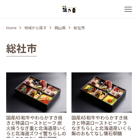
Home
地域から探す
岡山県
総社市
総社市
国産A5和牛やわらかすき焼
国産A5和牛やわらかすき焼
きと特選ローストビーフ 炭
きと特選ローストビーフ う
火焼うなぎ重と北海道産いく
なぎちらしと北海道産いくら
らと北海道ズワイ蟹ちらしの
飯のおもてなし懐石御膳