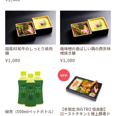
国産A5和牛のしっとり焼肉
極味噌の香ばしい鶏の西京味
膳
噌焼き膳
¥1,080
¥1,080
【冬限定/BISTRO 恒良創】
緑茶（500mlペットボトル）
ローストチキンと極上酵素ド