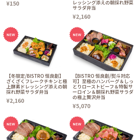
¥150
レッシング添えの朝採れ野菜
サラダ弁当
¥2,160
【冬限定/BISTRO 恒良創】
【BISTRO 恒良創/熨斗対応
ざくざくフレークチキンと極
可】至極のハンバーグ＆しっ
上酵素ドレッシング添えの朝
とりローストビーフ＆特製サ
採れ野菜サラダ弁当
ーロイン＆朝採れ野菜サラダ
の極上贅沢弁当
¥2,160
¥5,070