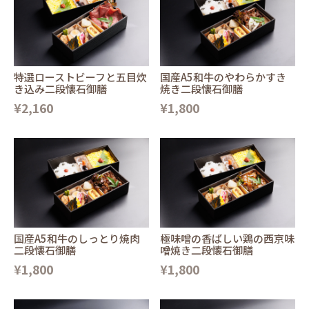
特選ローストビーフと五目炊
国産A5和牛のやわらかすき
き込み二段懐石御膳
焼き二段懐石御膳
¥2,160
¥1,800
国産A5和牛のしっとり焼肉
極味噌の香ばしい鶏の西京味
二段懐石御膳
噌焼き二段懐石御膳
¥1,800
¥1,800