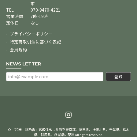
市
TEL
070-9470-4221
営業時間
7時-19時
定休日
なし
プライバシーポリシー
特定商取引法に基づく表記
会員規約
NEWS LETTER
登録
© 「和匠 瑞乃香」高級仕出し弁当を東京都、埼玉県、神奈川県、千葉県、栃木
県、群馬県、茨城県に配達 All rights reserved.