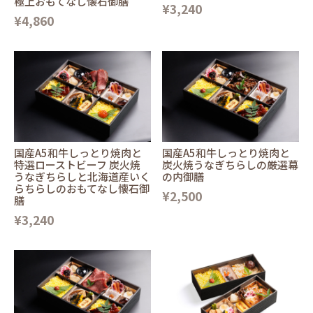
極上おもてなし懐石御膳
¥3,240
¥4,860
国産A5和牛しっとり焼肉と
国産A5和牛しっとり焼肉と
特選ローストビーフ 炭火焼
炭火焼うなぎちらしの厳選幕
うなぎちらしと北海道産いく
の内御膳
らちらしのおもてなし懐石御
¥2,500
膳
¥3,240