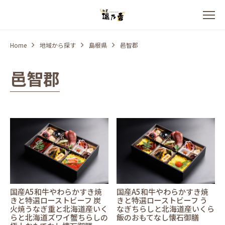
Home
地域から探す
島根県
邑智郡
邑智郡
国産A5和牛やわらかすき焼
国産A5和牛やわらかすき焼
きと特選ローストビーフ 炭
きと特選ローストビーフ う
火焼うなぎ重と北海道産いく
なぎちらしと北海道産いくら
らと北海道ズワイ蟹ちらしの
飯のおもてなし懐石御膳