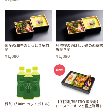
国産A5和牛のしっとり焼肉
極味噌の香ばしい鶏の西京味
膳
噌焼き膳
¥1,080
¥1,080
【冬限定/BISTRO 恒良創】
緑茶（500mlペットボトル）
ローストチキンと極上酵素ド