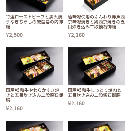
特選ローストビーフと炭火焼
極味噌使用のふんわり赤魚西
うなぎちらしの厳選幕の内御
京味噌焼きと鶏西京焼きの五
膳
目炊き込み二段懐石御膳
¥2,500
¥2,160
国産A5和牛やわらかすき焼
国産A5和牛しっとり焼肉と
きと五目炊き込み二段懐石御
五目炊き込み二段懐石御膳
膳
¥2,160
¥2,160