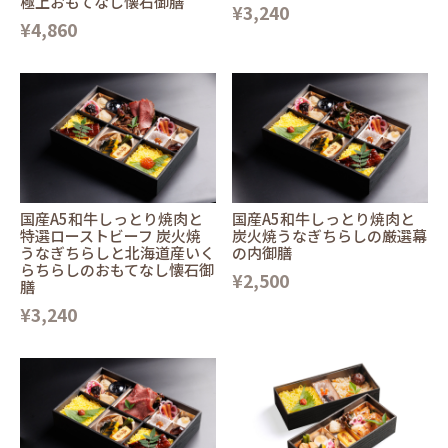
極上おもてなし懐石御膳
¥3,240
¥4,860
国産A5和牛しっとり焼肉と
国産A5和牛しっとり焼肉と
特選ローストビーフ 炭火焼
炭火焼うなぎちらしの厳選幕
うなぎちらしと北海道産いく
の内御膳
らちらしのおもてなし懐石御
¥2,500
膳
¥3,240