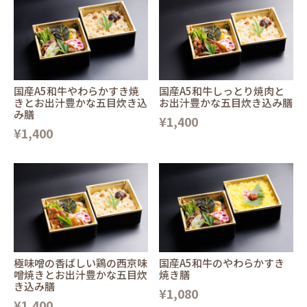
国産A5和牛やわらかすき焼
国産A5和牛しっとり焼肉と
きとお出汁豊かな五目炊き込
お出汁豊かな五目炊き込み膳
み膳
¥1,400
¥1,400
極味噌の香ばしい鶏の西京味
国産A5和牛のやわらかすき
噌焼きとお出汁豊かな五目炊
焼き膳
き込み膳
¥1,080
¥1,400