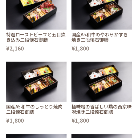
特選ローストビーフと五目炊
国産A5和牛のやわらかすき
き込み二段懐石御膳
焼き二段懐石御膳
¥2,160
¥1,800
国産A5和牛のしっとり焼肉
極味噌の香ばしい鶏の西京味
二段懐石御膳
噌焼き二段懐石御膳
¥1,800
¥1,800