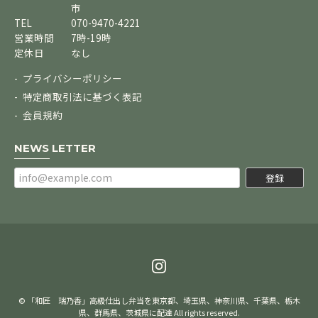
市
TEL
070-9470-4221
営業時間
7時-19時
定休日
なし
プライバシーポリシー
特定商取引法に基づく表記
会員規約
NEWS LETTER
登録
© 「和匠 瑞乃香」高級仕出し弁当を東京都、埼玉県、神奈川県、千葉県、栃木
県、群馬県、茨城県に配達 All rights reserved.