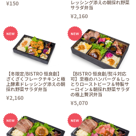
¥150
レッシング添えの朝採れ野菜
サラダ弁当
¥2,160
【冬限定/BISTRO 恒良創】
【BISTRO 恒良創/熨斗対応
ざくざくフレークチキンと極
可】至極のハンバーグ＆しっ
上酵素ドレッシング添えの朝
とりローストビーフ＆特製サ
採れ野菜サラダ弁当
ーロイン＆朝採れ野菜サラダ
の極上贅沢弁当
¥2,160
¥5,070