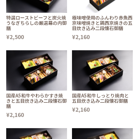
特選ローストビーフと炭火焼
極味噌使用のふんわり赤魚西
うなぎちらしの厳選幕の内御
京味噌焼きと鶏西京焼きの五
膳
目炊き込み二段懐石御膳
¥2,500
¥2,160
国産A5和牛やわらかすき焼
国産A5和牛しっとり焼肉と
きと五目炊き込み二段懐石御
五目炊き込み二段懐石御膳
膳
¥2,160
¥2,160