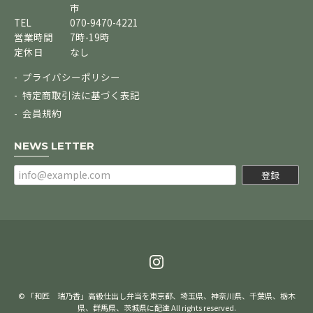
市
TEL
070-9470-4221
営業時間
7時-19時
定休日
なし
プライバシーポリシー
特定商取引法に基づく表記
会員規約
NEWS LETTER
登録
© 「和匠 瑞乃香」高級仕出し弁当を東京都、埼玉県、神奈川県、千葉県、栃木
県、群馬県、茨城県に配達 All rights reserved.