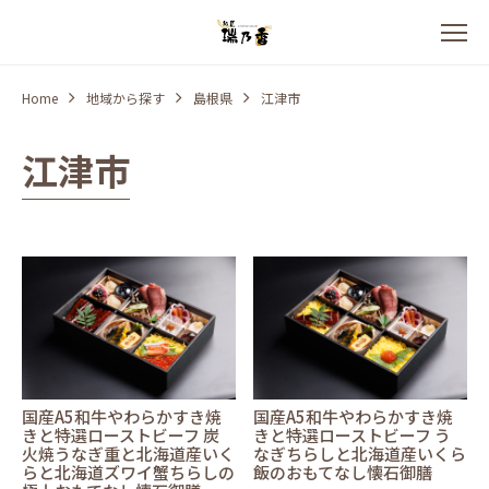
Home
地域から探す
島根県
江津市
江津市
国産A5和牛やわらかすき焼
国産A5和牛やわらかすき焼
きと特選ローストビーフ 炭
きと特選ローストビーフ う
火焼うなぎ重と北海道産いく
なぎちらしと北海道産いくら
らと北海道ズワイ蟹ちらしの
飯のおもてなし懐石御膳