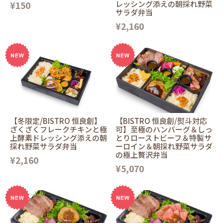
¥150
レッシング添えの朝採れ野菜
サラダ弁当
¥2,160
【冬限定/BISTRO 恒良創】
【BISTRO 恒良創/熨斗対応
ざくざくフレークチキンと極
可】至極のハンバーグ＆しっ
上酵素ドレッシング添えの朝
とりローストビーフ＆特製サ
採れ野菜サラダ弁当
ーロイン＆朝採れ野菜サラダ
の極上贅沢弁当
¥2,160
¥5,070