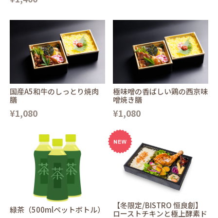
国産A5和牛のしっとり焼肉
極味噌の香ばしい鶏の西京味
膳
噌焼き膳
¥1,080
¥1,080
【冬限定/BISTRO 恒良創】
緑茶（500mlペットボトル）
ローストチキンと極上酵素ド