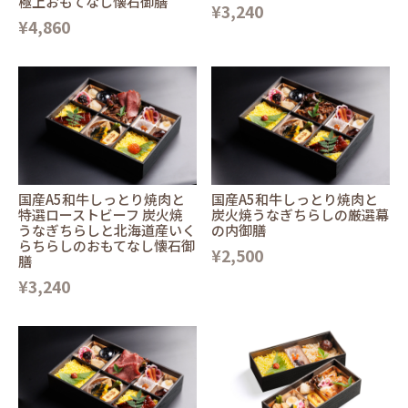
極上おもてなし懐石御膳
¥3,240
¥4,860
国産A5和牛しっとり焼肉と
国産A5和牛しっとり焼肉と
特選ローストビーフ 炭火焼
炭火焼うなぎちらしの厳選幕
うなぎちらしと北海道産いく
の内御膳
らちらしのおもてなし懐石御
¥2,500
膳
¥3,240