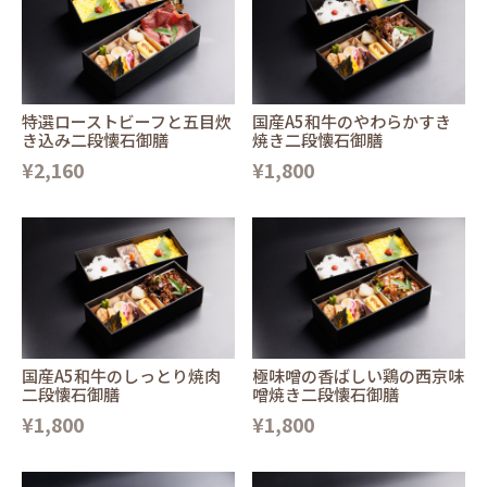
特選ローストビーフと五目炊
国産A5和牛のやわらかすき
き込み二段懐石御膳
焼き二段懐石御膳
¥2,160
¥1,800
国産A5和牛のしっとり焼肉
極味噌の香ばしい鶏の西京味
二段懐石御膳
噌焼き二段懐石御膳
¥1,800
¥1,800