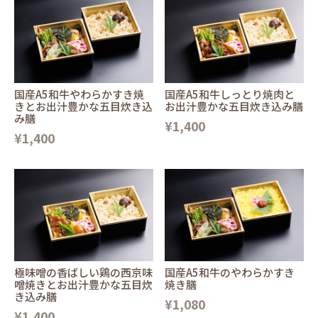
国産A5和牛やわらかすき焼
国産A5和牛しっとり焼肉と
きとお出汁豊かな五目炊き込
お出汁豊かな五目炊き込み膳
み膳
¥1,400
¥1,400
極味噌の香ばしい鶏の西京味
国産A5和牛のやわらかすき
噌焼きとお出汁豊かな五目炊
焼き膳
き込み膳
¥1,080
¥1,400