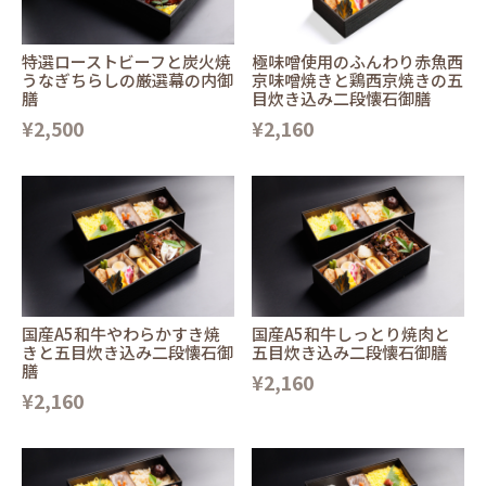
特選ローストビーフと炭火焼
極味噌使用のふんわり赤魚西
うなぎちらしの厳選幕の内御
京味噌焼きと鶏西京焼きの五
膳
目炊き込み二段懐石御膳
¥2,500
¥2,160
国産A5和牛やわらかすき焼
国産A5和牛しっとり焼肉と
きと五目炊き込み二段懐石御
五目炊き込み二段懐石御膳
膳
¥2,160
¥2,160