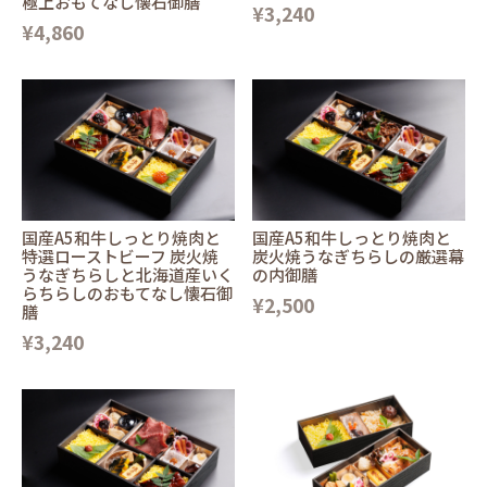
極上おもてなし懐石御膳
¥3,240
¥4,860
国産A5和牛しっとり焼肉と
国産A5和牛しっとり焼肉と
特選ローストビーフ 炭火焼
炭火焼うなぎちらしの厳選幕
うなぎちらしと北海道産いく
の内御膳
らちらしのおもてなし懐石御
¥2,500
膳
¥3,240