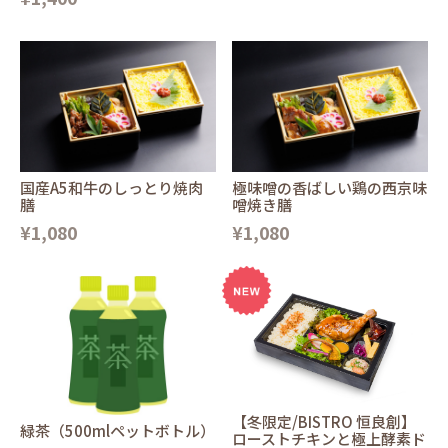
国産A5和牛のしっとり焼肉
極味噌の香ばしい鶏の西京味
膳
噌焼き膳
¥1,080
¥1,080
【冬限定/BISTRO 恒良創】
緑茶（500mlペットボトル）
ローストチキンと極上酵素ド