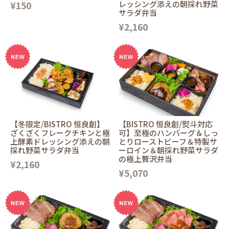
¥150
レッシング添えの朝採れ野菜
サラダ弁当
¥2,160
【冬限定/BISTRO 恒良創】
【BISTRO 恒良創/熨斗対応
ざくざくフレークチキンと極
可】至極のハンバーグ＆しっ
上酵素ドレッシング添えの朝
とりローストビーフ＆特製サ
採れ野菜サラダ弁当
ーロイン＆朝採れ野菜サラダ
の極上贅沢弁当
¥2,160
¥5,070