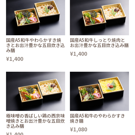
国産A5和牛やわらかすき焼
国産A5和牛しっとり焼肉と
きとお出汁豊かな五目炊き込
お出汁豊かな五目炊き込み膳
み膳
¥1,400
¥1,400
極味噌の香ばしい鶏の西京味
国産A5和牛のやわらかすき
噌焼きとお出汁豊かな五目炊
焼き膳
き込み膳
¥1,080
¥1,400