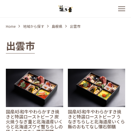
Home
地域から探す
島根県
出雲市
出雲市
国産A5和牛やわらかすき焼
国産A5和牛やわらかすき焼
きと特選ローストビーフ 炭
きと特選ローストビーフ う
火焼うなぎ重と北海道産いく
なぎちらしと北海道産いくら
らと北海道ズワイ蟹ちらしの
飯のおもてなし懐石御膳