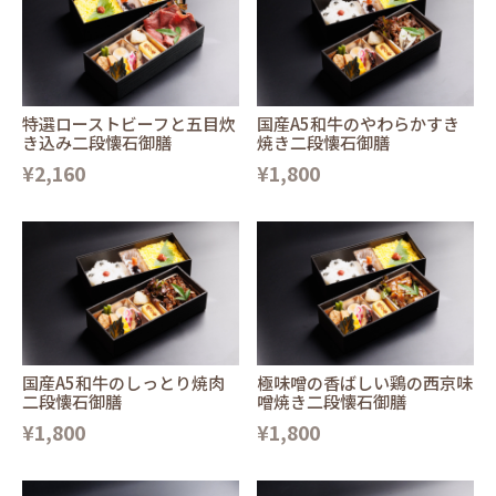
特選ローストビーフと五目炊
国産A5和牛のやわらかすき
き込み二段懐石御膳
焼き二段懐石御膳
¥2,160
¥1,800
国産A5和牛のしっとり焼肉
極味噌の香ばしい鶏の西京味
二段懐石御膳
噌焼き二段懐石御膳
¥1,800
¥1,800