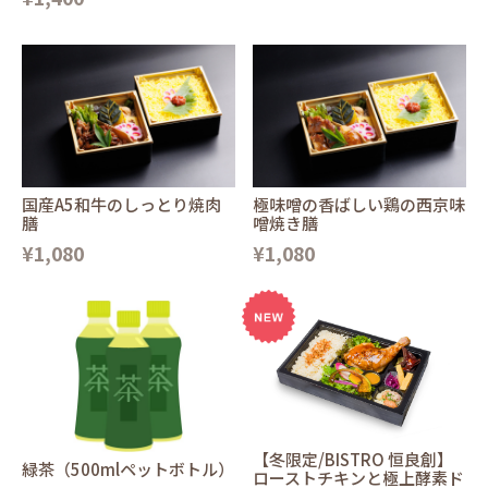
国産A5和牛のしっとり焼肉
極味噌の香ばしい鶏の西京味
膳
噌焼き膳
¥1,080
¥1,080
【冬限定/BISTRO 恒良創】
緑茶（500mlペットボトル）
ローストチキンと極上酵素ド