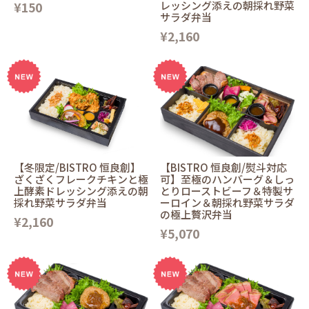
¥150
レッシング添えの朝採れ野菜
サラダ弁当
¥2,160
【冬限定/BISTRO 恒良創】
【BISTRO 恒良創/熨斗対応
ざくざくフレークチキンと極
可】至極のハンバーグ＆しっ
上酵素ドレッシング添えの朝
とりローストビーフ＆特製サ
採れ野菜サラダ弁当
ーロイン＆朝採れ野菜サラダ
の極上贅沢弁当
¥2,160
¥5,070