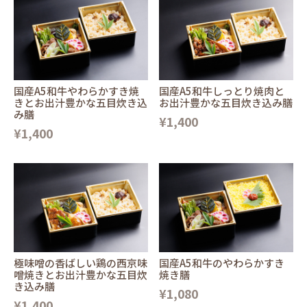
国産A5和牛やわらかすき焼
国産A5和牛しっとり焼肉と
きとお出汁豊かな五目炊き込
お出汁豊かな五目炊き込み膳
み膳
¥1,400
¥1,400
極味噌の香ばしい鶏の西京味
国産A5和牛のやわらかすき
噌焼きとお出汁豊かな五目炊
焼き膳
き込み膳
¥1,080
¥1,400