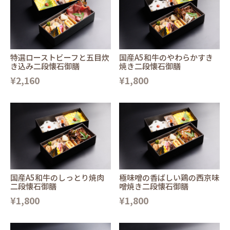
特選ローストビーフと五目炊
国産A5和牛のやわらかすき
き込み二段懐石御膳
焼き二段懐石御膳
¥2,160
¥1,800
国産A5和牛のしっとり焼肉
極味噌の香ばしい鶏の西京味
二段懐石御膳
噌焼き二段懐石御膳
¥1,800
¥1,800