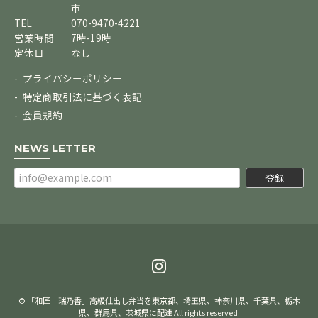
市
TEL
070-9470-4221
営業時間
7時-19時
定休日
なし
プライバシーポリシー
特定商取引法に基づく表記
会員規約
NEWS LETTER
登録
© 「和匠 瑞乃香」高級仕出し弁当を東京都、埼玉県、神奈川県、千葉県、栃木
県、群馬県、茨城県に配達 All rights reserved.