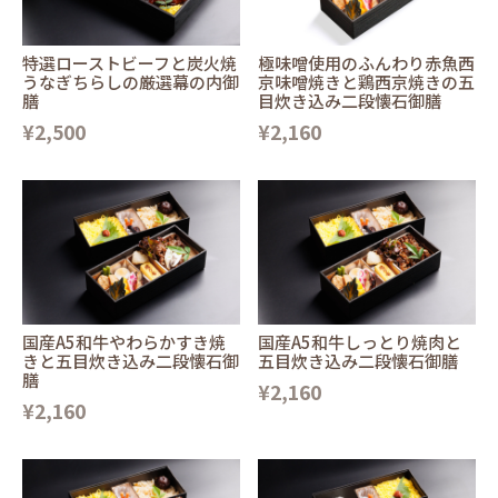
特選ローストビーフと炭火焼
極味噌使用のふんわり赤魚西
うなぎちらしの厳選幕の内御
京味噌焼きと鶏西京焼きの五
膳
目炊き込み二段懐石御膳
¥2,500
¥2,160
国産A5和牛やわらかすき焼
国産A5和牛しっとり焼肉と
きと五目炊き込み二段懐石御
五目炊き込み二段懐石御膳
膳
¥2,160
¥2,160