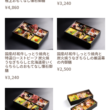
極上おもてなし懐石御膳
¥3,240
¥4,860
国産A5和牛しっとり焼肉と
国産A5和牛しっとり焼肉と
特選ローストビーフ 炭火焼
炭火焼うなぎちらしの厳選幕
うなぎちらしと北海道産いく
の内御膳
らちらしのおもてなし懐石御
¥2,500
膳
¥3,240