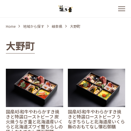
Home
地域から探す
岐阜県
大野町
大野町
国産A5和牛やわらかすき焼
国産A5和牛やわらかすき焼
きと特選ローストビーフ 炭
きと特選ローストビーフ う
火焼うなぎ重と北海道産いく
なぎちらしと北海道産いくら
らと北海道ズワイ蟹ちらしの
飯のおもてなし懐石御膳