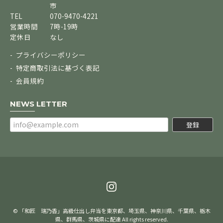
市
TEL
070-9470-4221
営業時間
7時-19時
定休日
なし
プライバシーポリシー
特定商取引法に基づく表記
会員規約
NEWS LETTER
登録
© 「和匠 瑞乃香」高級仕出し弁当を東京都、埼玉県、神奈川県、千葉県、栃木
県、群馬県、茨城県に配達 All rights reserved.