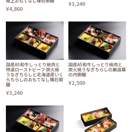
極上おもてなし懐石御膳
¥3,240
¥4,860
国産A5和牛しっとり焼肉と
国産A5和牛しっとり焼肉と
特選ローストビーフ 炭火焼
炭火焼うなぎちらしの厳選幕
うなぎちらしと北海道産いく
の内御膳
らちらしのおもてなし懐石御
¥2,500
膳
¥3,240