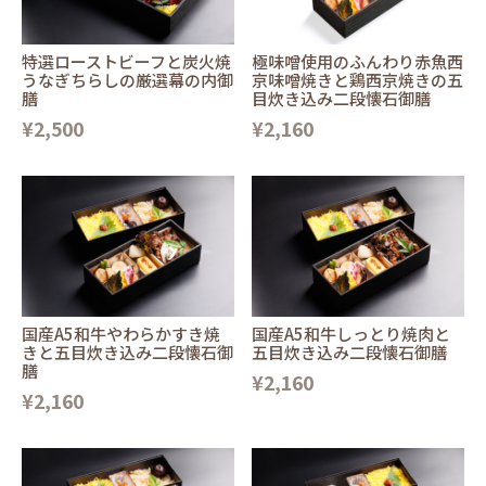
特選ローストビーフと炭火焼
極味噌使用のふんわり赤魚西
うなぎちらしの厳選幕の内御
京味噌焼きと鶏西京焼きの五
膳
目炊き込み二段懐石御膳
¥2,500
¥2,160
国産A5和牛やわらかすき焼
国産A5和牛しっとり焼肉と
きと五目炊き込み二段懐石御
五目炊き込み二段懐石御膳
膳
¥2,160
¥2,160