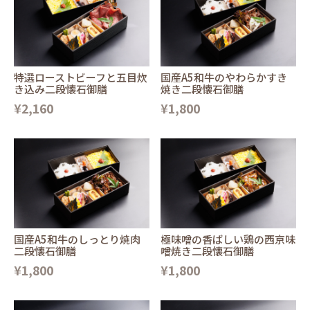
特選ローストビーフと五目炊
国産A5和牛のやわらかすき
き込み二段懐石御膳
焼き二段懐石御膳
¥2,160
¥1,800
国産A5和牛のしっとり焼肉
極味噌の香ばしい鶏の西京味
二段懐石御膳
噌焼き二段懐石御膳
¥1,800
¥1,800