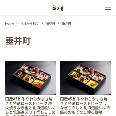
Home
地域から探す
岐阜県
垂井町
垂井町
国産A5和牛やわらかすき焼
国産A5和牛やわらかすき焼
きと特選ローストビーフ 炭
きと特選ローストビーフ う
火焼うなぎ重と北海道産いく
なぎちらしと北海道産いくら
らと北海道ズワイ蟹ちらしの
飯のおもてなし懐石御膳