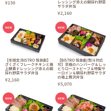
¥150
レッシング添えの朝採れ野菜
サラダ弁当
¥2,160
【冬限定/BISTRO 恒良創】
【BISTRO 恒良創/熨斗対応
ざくざくフレークチキンと極
可】至極のハンバーグ＆しっ
上酵素ドレッシング添えの朝
とりローストビーフ＆特製サ
採れ野菜サラダ弁当
ーロイン＆朝採れ野菜サラダ
の極上贅沢弁当
¥2,160
¥5,070