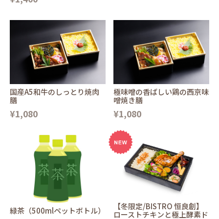
国産A5和牛のしっとり焼肉
極味噌の香ばしい鶏の西京味
膳
噌焼き膳
¥1,080
¥1,080
【冬限定/BISTRO 恒良創】
緑茶（500mlペットボトル）
ローストチキンと極上酵素ド