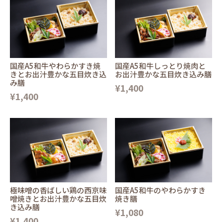
国産A5和牛やわらかすき焼
国産A5和牛しっとり焼肉と
きとお出汁豊かな五目炊き込
お出汁豊かな五目炊き込み膳
み膳
¥1,400
¥1,400
極味噌の香ばしい鶏の西京味
国産A5和牛のやわらかすき
噌焼きとお出汁豊かな五目炊
焼き膳
き込み膳
¥1,080
¥1,400