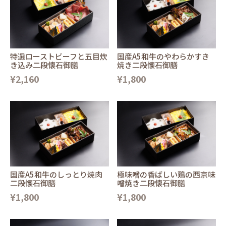
特選ローストビーフと五目炊
国産A5和牛のやわらかすき
き込み二段懐石御膳
焼き二段懐石御膳
¥2,160
¥1,800
国産A5和牛のしっとり焼肉
極味噌の香ばしい鶏の西京味
二段懐石御膳
噌焼き二段懐石御膳
¥1,800
¥1,800