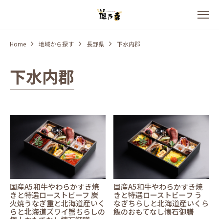
Home
地域から探す
長野県
下水内郡
下水内郡
国産A5和牛やわらかすき焼
国産A5和牛やわらかすき焼
きと特選ローストビーフ 炭
きと特選ローストビーフ う
火焼うなぎ重と北海道産いく
なぎちらしと北海道産いくら
らと北海道ズワイ蟹ちらしの
飯のおもてなし懐石御膳