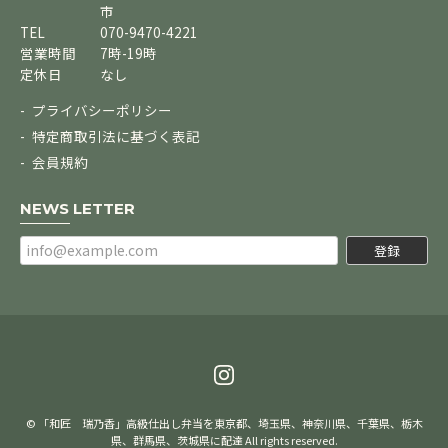
市
TEL
070-9470-4221
営業時間
7時-19時
定休日
なし
プライバシーポリシー
特定商取引法に基づく表記
会員規約
NEWS LETTER
登録
© 「和匠 瑞乃香」高級仕出し弁当を東京都、埼玉県、神奈川県、千葉県、栃木
県、群馬県、茨城県に配達 All rights reserved.