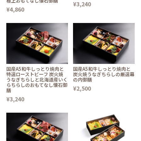
極上おもてなし懐石御膳
¥3,240
¥4,860
国産A5和牛しっとり焼肉と
国産A5和牛しっとり焼肉と
特選ローストビーフ 炭火焼
炭火焼うなぎちらしの厳選幕
うなぎちらしと北海道産いく
の内御膳
らちらしのおもてなし懐石御
¥2,500
膳
¥3,240