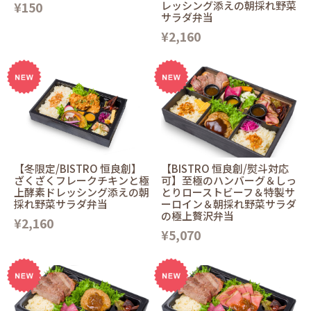
¥150
レッシング添えの朝採れ野菜
サラダ弁当
¥2,160
【冬限定/BISTRO 恒良創】
【BISTRO 恒良創/熨斗対応
ざくざくフレークチキンと極
可】至極のハンバーグ＆しっ
上酵素ドレッシング添えの朝
とりローストビーフ＆特製サ
採れ野菜サラダ弁当
ーロイン＆朝採れ野菜サラダ
の極上贅沢弁当
¥2,160
¥5,070