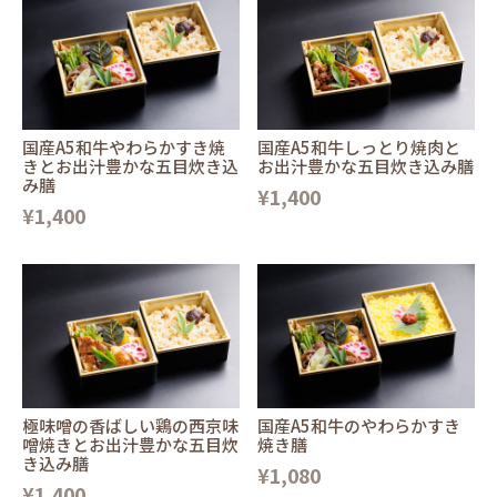
国産A5和牛やわらかすき焼
国産A5和牛しっとり焼肉と
きとお出汁豊かな五目炊き込
お出汁豊かな五目炊き込み膳
み膳
¥1,400
¥1,400
極味噌の香ばしい鶏の西京味
国産A5和牛のやわらかすき
噌焼きとお出汁豊かな五目炊
焼き膳
き込み膳
¥1,080
¥1,400