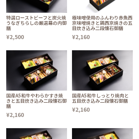
特選ローストビーフと炭火焼
極味噌使用のふんわり赤魚西
うなぎちらしの厳選幕の内御
京味噌焼きと鶏西京焼きの五
膳
目炊き込み二段懐石御膳
¥2,500
¥2,160
国産A5和牛やわらかすき焼
国産A5和牛しっとり焼肉と
きと五目炊き込み二段懐石御
五目炊き込み二段懐石御膳
膳
¥2,160
¥2,160