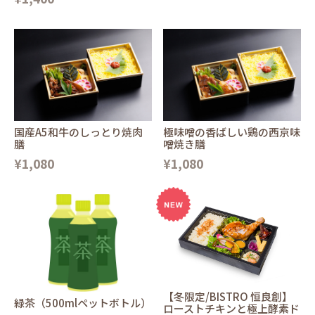
国産A5和牛のしっとり焼肉
極味噌の香ばしい鶏の西京味
膳
噌焼き膳
¥1,080
¥1,080
【冬限定/BISTRO 恒良創】
緑茶（500mlペットボトル）
ローストチキンと極上酵素ド