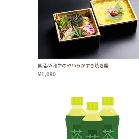
国産A5和牛のやわらかすき焼き膳
¥1,080