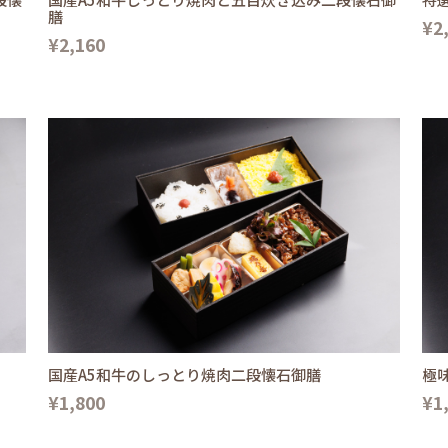
膳
¥2
¥2,160
国産A5和牛のしっとり焼肉二段懐石御膳
極
¥1,800
¥1