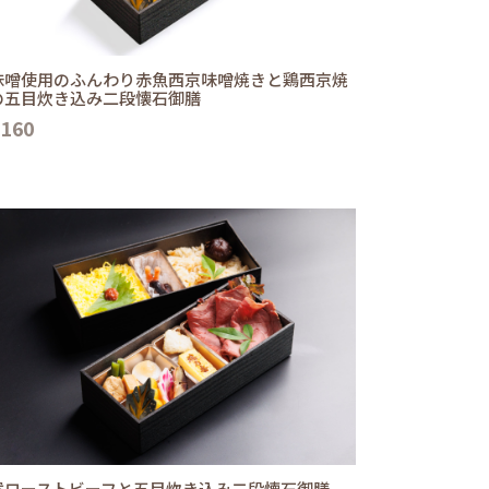
味噌使用のふんわり赤魚西京味噌焼きと鶏西京焼
の五目炊き込み二段懐石御膳
,160
選ローストビーフと五目炊き込み二段懐石御膳