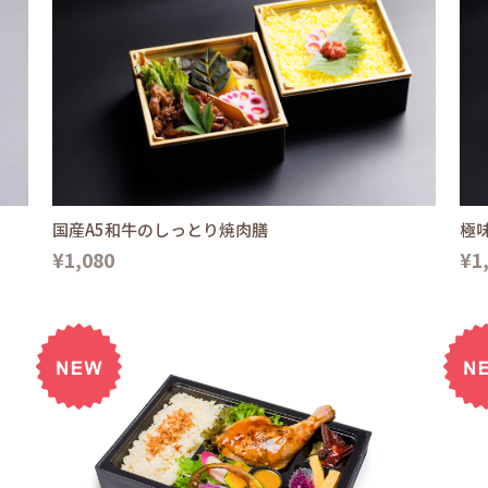
国産A5和牛のしっとり焼肉膳
極
¥1,080
¥1