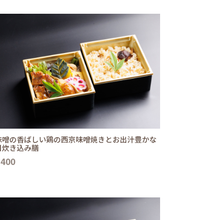
味噌の香ばしい鶏の西京味噌焼きとお出汁豊かな
目炊き込み膳
,400