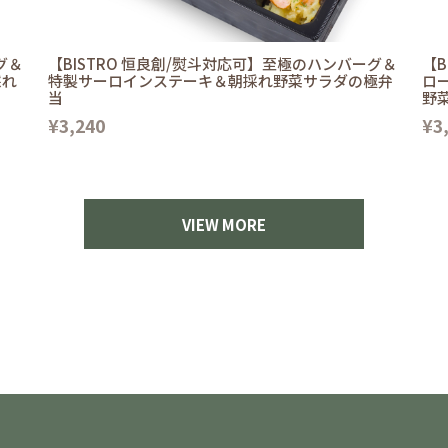
グ＆
【BISTRO 恒良創/熨斗対応可】至極のハンバーグ＆
【B
採れ
特製サーロインステーキ＆朝採れ野菜サラダの極弁
ロ
当
野
¥3,240
¥3
VIEW MORE