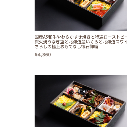
国産A5和牛やわらかすき焼きと特選ローストビ
炭火焼うなぎ重と北海道産いくらと北海道ズワ
ちらしの極上おもてなし懐石御膳
¥4,860