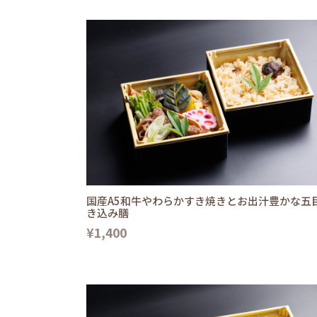
国産A5和牛やわらかすき焼きとお出汁豊かな五
き込み膳
¥1,400