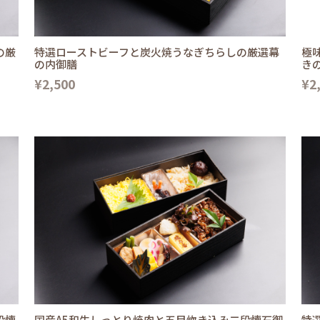
の厳
特選ローストビーフと炭火焼うなぎちらしの厳選幕
極
の内御膳
き
¥2,500
¥2
段懐
国産A5和牛しっとり焼肉と五目炊き込み二段懐石御
特