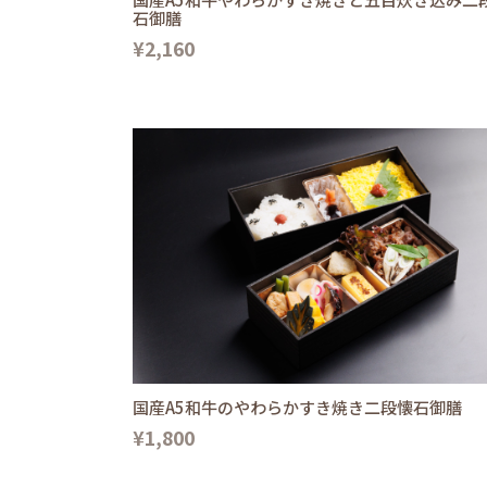
石御膳
¥2,160
国産A5和牛のやわらかすき焼き二段懐石御膳
¥1,800