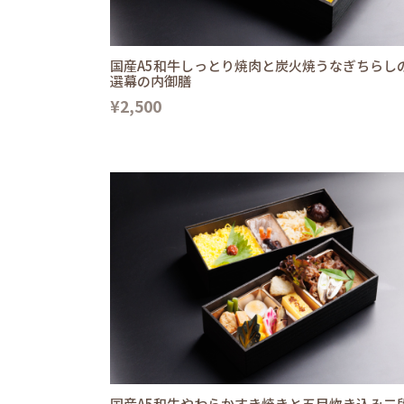
国産A5和牛しっとり焼肉と炭火焼うなぎちらし
選幕の内御膳
¥2,500
国産A5和牛やわらかすき焼きと五目炊き込み二