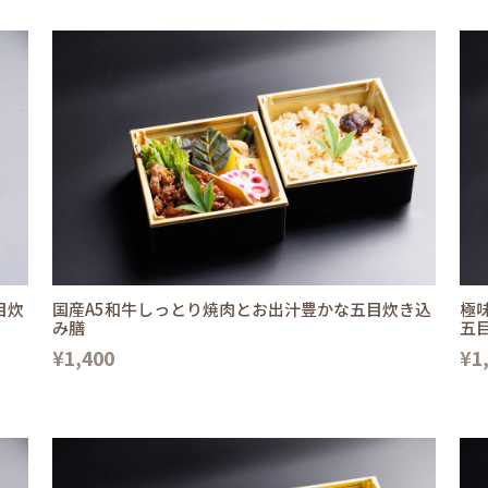
目炊
国産A5和牛しっとり焼肉とお出汁豊かな五目炊き込
極
み膳
五
¥1,400
¥1