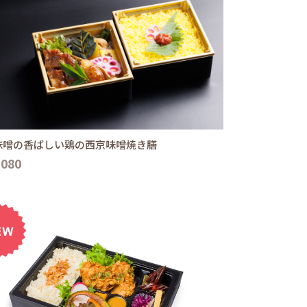
味噌の香ばしい鶏の西京味噌焼き膳
,080