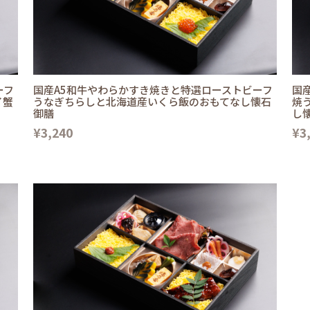
ーフ
国産A5和牛やわらかすき焼きと特選ローストビーフ
国
イ蟹
うなぎちらしと北海道産いくら飯のおもてなし懐石
焼
御膳
し
¥3,240
¥3