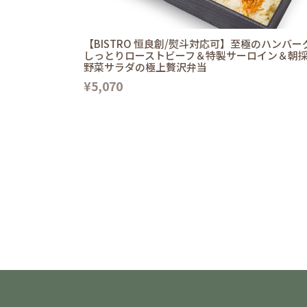
【BISTRO 恒良創/熨斗対応可】至極のハンバー
しっとりローストビーフ＆特製サーロイン＆朝
野菜サラダの極上贅沢弁当
¥5,070