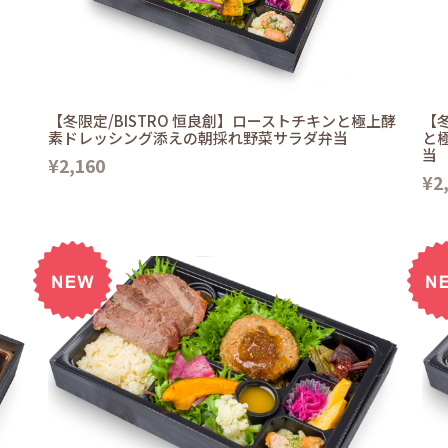
【冬限定/BISTRO 恒良創】ローストチキンと極上酵
【冬
素ドレッシング添えの朝採れ野菜サラダ弁当
と
当
¥2,160
¥2