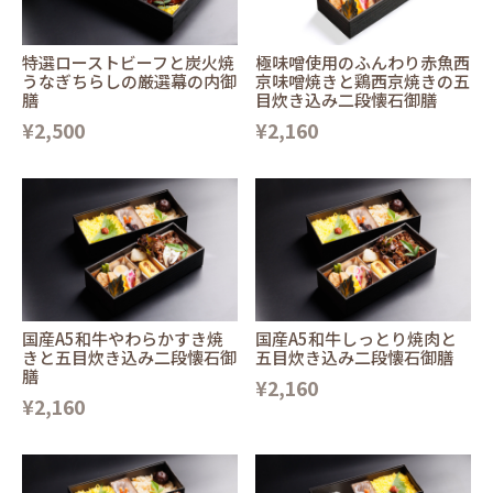
特選ローストビーフと炭火焼
極味噌使用のふんわり赤魚西
うなぎちらしの厳選幕の内御
京味噌焼きと鶏西京焼きの五
膳
目炊き込み二段懐石御膳
¥2,500
¥2,160
国産A5和牛やわらかすき焼
国産A5和牛しっとり焼肉と
きと五目炊き込み二段懐石御
五目炊き込み二段懐石御膳
膳
¥2,160
¥2,160