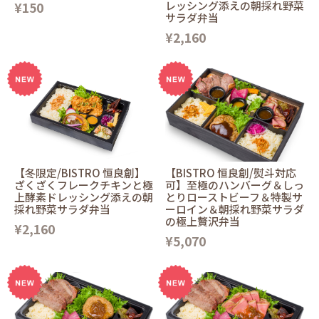
¥150
レッシング添えの朝採れ野菜
サラダ弁当
¥2,160
【冬限定/BISTRO 恒良創】
【BISTRO 恒良創/熨斗対応
ざくざくフレークチキンと極
可】至極のハンバーグ＆しっ
上酵素ドレッシング添えの朝
とりローストビーフ＆特製サ
採れ野菜サラダ弁当
ーロイン＆朝採れ野菜サラダ
の極上贅沢弁当
¥2,160
¥5,070