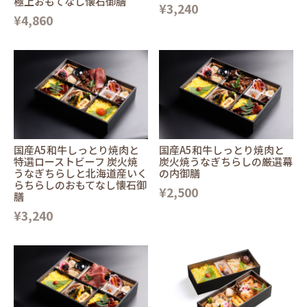
極上おもてなし懐石御膳
¥3,240
¥4,860
国産A5和牛しっとり焼肉と
国産A5和牛しっとり焼肉と
特選ローストビーフ 炭火焼
炭火焼うなぎちらしの厳選幕
うなぎちらしと北海道産いく
の内御膳
らちらしのおもてなし懐石御
¥2,500
膳
¥3,240