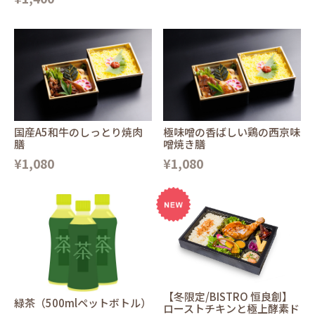
国産A5和牛のしっとり焼肉
極味噌の香ばしい鶏の西京味
膳
噌焼き膳
¥1,080
¥1,080
【冬限定/BISTRO 恒良創】
緑茶（500mlペットボトル）
ローストチキンと極上酵素ド