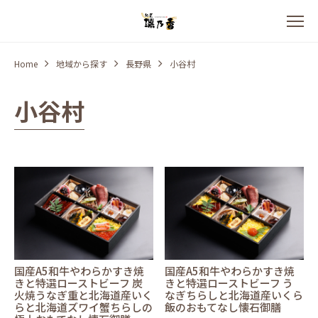
Home
地域から探す
長野県
小谷村
小谷村
国産A5和牛やわらかすき焼
国産A5和牛やわらかすき焼
きと特選ローストビーフ 炭
きと特選ローストビーフ う
火焼うなぎ重と北海道産いく
なぎちらしと北海道産いくら
らと北海道ズワイ蟹ちらしの
飯のおもてなし懐石御膳