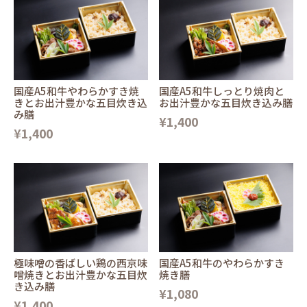
国産A5和牛やわらかすき焼
国産A5和牛しっとり焼肉と
きとお出汁豊かな五目炊き込
お出汁豊かな五目炊き込み膳
み膳
¥1,400
¥1,400
極味噌の香ばしい鶏の西京味
国産A5和牛のやわらかすき
噌焼きとお出汁豊かな五目炊
焼き膳
き込み膳
¥1,080
¥1,400