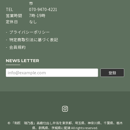
市
TEL
070-9470-4221
営業時間
7時-19時
定休日
なし
プライバシーポリシー
特定商取引法に基づく表記
会員規約
NEWS LETTER
登録
© 「和匠 瑞乃香」高級仕出し弁当を東京都、埼玉県、神奈川県、千葉県、栃木
県、群馬県、茨城県に配達 All rights reserved.