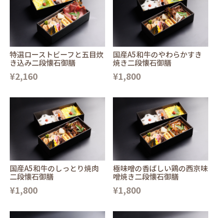
特選ローストビーフと五目炊
国産A5和牛のやわらかすき
き込み二段懐石御膳
焼き二段懐石御膳
¥2,160
¥1,800
国産A5和牛のしっとり焼肉
極味噌の香ばしい鶏の西京味
二段懐石御膳
噌焼き二段懐石御膳
¥1,800
¥1,800