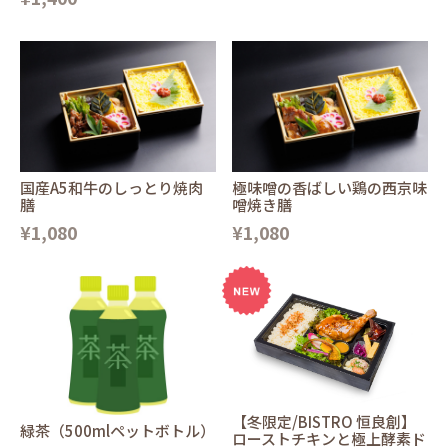
国産A5和牛のしっとり焼肉
極味噌の香ばしい鶏の西京味
膳
噌焼き膳
¥1,080
¥1,080
【冬限定/BISTRO 恒良創】
緑茶（500mlペットボトル）
ローストチキンと極上酵素ド