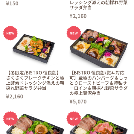
¥150
レッシング添えの朝採れ野菜
サラダ弁当
¥2,160
【冬限定/BISTRO 恒良創】
【BISTRO 恒良創/熨斗対応
ざくざくフレークチキンと極
可】至極のハンバーグ＆しっ
上酵素ドレッシング添えの朝
とりローストビーフ＆特製サ
採れ野菜サラダ弁当
ーロイン＆朝採れ野菜サラダ
の極上贅沢弁当
¥2,160
¥5,070