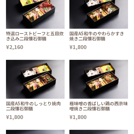
特選ローストビーフと五目炊
国産A5和牛のやわらかすき
き込み二段懐石御膳
焼き二段懐石御膳
¥2,160
¥1,800
国産A5和牛のしっとり焼肉
極味噌の香ばしい鶏の西京味
二段懐石御膳
噌焼き二段懐石御膳
¥1,800
¥1,800