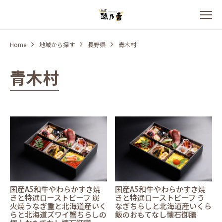
Home
地域から探す
長野県
青木村
青木村
国産A5和牛やわらかすき焼
国産A5和牛やわらかすき焼
きと特選ローストビーフ 炭
きと特選ローストビーフ う
火焼うなぎ重と北海道産いく
なぎちらしと北海道産いくら
らと北海道ズワイ蟹ちらしの
飯のおもてなし懐石御膳