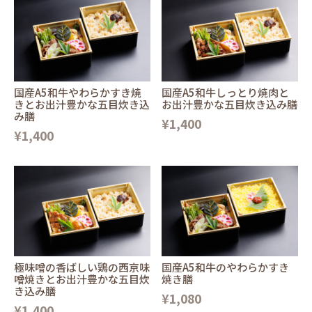
国産A5和牛やわらかすき焼
国産A5和牛しっとり焼肉と
きとお出汁豊かな五目炊き込
お出汁豊かな五目炊き込み膳
み膳
¥1,400
¥1,400
極味噌の香ばしい鶏の西京味
国産A5和牛のやわらかすき
噌焼きとお出汁豊かな五目炊
焼き膳
き込み膳
¥1,080
¥1,400