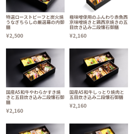
特選ローストビーフと炭火焼
極味噌使用のふんわり赤魚西
うなぎちらしの厳選幕の内御
京味噌焼きと鶏西京焼きの五
膳
目炊き込み二段懐石御膳
¥2,500
¥2,160
国産A5和牛やわらかすき焼
国産A5和牛しっとり焼肉と
きと五目炊き込み二段懐石御
五目炊き込み二段懐石御膳
膳
¥2,160
¥2,160