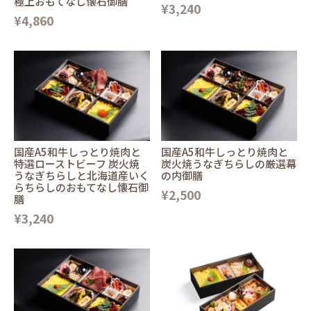
極上おもてなし懐石御膳
¥3,240
¥4,860
国産A5和牛しっとり焼肉と
国産A5和牛しっとり焼肉と
特選ローストビーフ 炭火焼
炭火焼うなぎちらしの厳選幕
うなぎちらしと北海道産いく
の内御膳
らちらしのおもてなし懐石御
¥2,500
膳
¥3,240