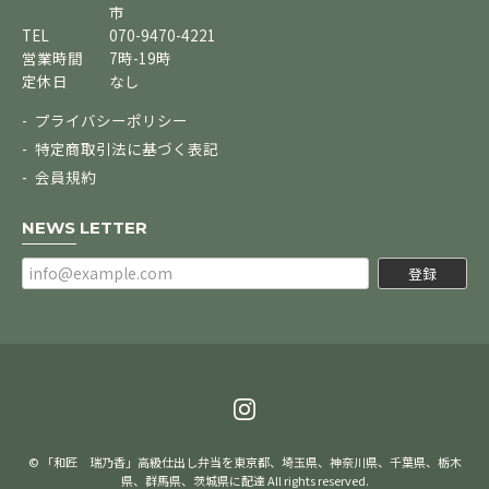
市
TEL
070-9470-4221
営業時間
7時-19時
定休日
なし
プライバシーポリシー
特定商取引法に基づく表記
会員規約
NEWS LETTER
登録
© 「和匠 瑞乃香」高級仕出し弁当を東京都、埼玉県、神奈川県、千葉県、栃木
県、群馬県、茨城県に配達 All rights reserved.