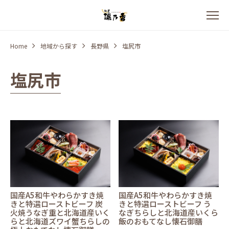
Home
地域から探す
長野県
塩尻市
塩尻市
国産A5和牛やわらかすき焼
国産A5和牛やわらかすき焼
きと特選ローストビーフ 炭
きと特選ローストビーフ う
火焼うなぎ重と北海道産いく
なぎちらしと北海道産いくら
らと北海道ズワイ蟹ちらしの
飯のおもてなし懐石御膳