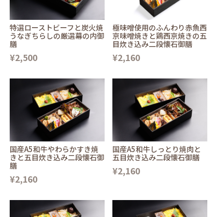
特選ローストビーフと炭火焼
極味噌使用のふんわり赤魚西
うなぎちらしの厳選幕の内御
京味噌焼きと鶏西京焼きの五
膳
目炊き込み二段懐石御膳
¥2,500
¥2,160
国産A5和牛やわらかすき焼
国産A5和牛しっとり焼肉と
きと五目炊き込み二段懐石御
五目炊き込み二段懐石御膳
膳
¥2,160
¥2,160