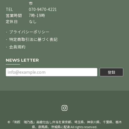
市
TEL
070-9470-4221
営業時間
7時-19時
定休日
なし
プライバシーポリシー
特定商取引法に基づく表記
会員規約
NEWS LETTER
登録
© 「和匠 瑞乃香」高級仕出し弁当を東京都、埼玉県、神奈川県、千葉県、栃木
県、群馬県、茨城県に配達 All rights reserved.