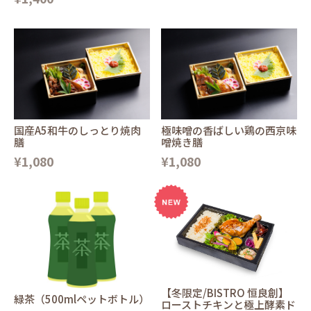
国産A5和牛のしっとり焼肉
極味噌の香ばしい鶏の西京味
膳
噌焼き膳
¥1,080
¥1,080
【冬限定/BISTRO 恒良創】
緑茶（500mlペットボトル）
ローストチキンと極上酵素ド