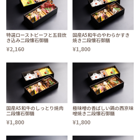
特選ローストビーフと五目炊
国産A5和牛のやわらかすき
き込み二段懐石御膳
焼き二段懐石御膳
¥2,160
¥1,800
国産A5和牛のしっとり焼肉
極味噌の香ばしい鶏の西京味
二段懐石御膳
噌焼き二段懐石御膳
¥1,800
¥1,800