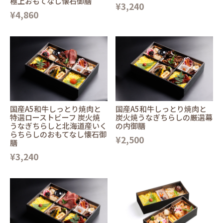
極上おもてなし懐石御膳
¥3,240
¥4,860
国産A5和牛しっとり焼肉と
国産A5和牛しっとり焼肉と
特選ローストビーフ 炭火焼
炭火焼うなぎちらしの厳選幕
うなぎちらしと北海道産いく
の内御膳
らちらしのおもてなし懐石御
¥2,500
膳
¥3,240