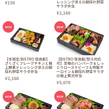
¥150
レッシング添えの朝採れ野菜
サラダ弁当
¥2,160
【冬限定/BISTRO 恒良創】
【BISTRO 恒良創/熨斗対応
ざくざくフレークチキンと極
可】至極のハンバーグ＆しっ
上酵素ドレッシング添えの朝
とりローストビーフ＆特製サ
採れ野菜サラダ弁当
ーロイン＆朝採れ野菜サラダ
の極上贅沢弁当
¥2,160
¥5,070