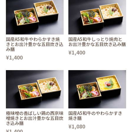
国産A5和牛やわらかすき焼
国産A5和牛しっとり焼肉と
きとお出汁豊かな五目炊き込
お出汁豊かな五目炊き込み膳
み膳
¥1,400
¥1,400
極味噌の香ばしい鶏の西京味
国産A5和牛のやわらかすき
噌焼きとお出汁豊かな五目炊
焼き膳
き込み膳
¥1,080
¥1,400